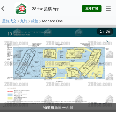
28Hse 搵樓 App
立即打開
屋苑成交
九龍
啟德
Monaco One
1
/
36
物業布局圖 平面圖