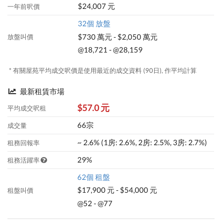
$24,007 元
一年前呎價
32個 放盤
$730 萬元 - $2,050 萬元
放盤叫價
@18,721 - @28,159
* 有關屋苑平均成交呎價是使用最近的成交資料 (90日), 作平均計算
最新租賃市場
$57.0 元
平均成交呎租
66宗
成交量
~ 2.6% (1房: 2.6%, 2房: 2.5%, 3房: 2.7%)
租務回報率
29%
租務活躍率
62個 租盤
$17,900 元 - $54,000 元
租盤叫價
@52 - @77