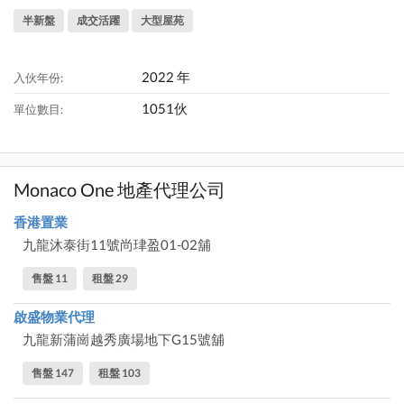
半新盤
成交活躍
大型屋苑
2022 年
入伙年份:
1051伙
單位數目:
Monaco One 地產代理公司
香港置業
九龍沐泰街11號尚珒盈01-02舖
售盤 11
租盤 29
啟盛物業代理
九龍新蒲崗越秀廣場地下G15號舖
售盤 147
租盤 103