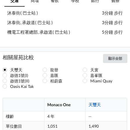
交通
商場
餐飲
學校
銀行
醫療
沐泰街( 巴士站 )
3分鐘 步行
沐泰街, 承啟道( 巴士站 )
3分鐘 步行
機電工程署總部, 承啟道( 巴士站 )
5分鐘 步行
相關屋苑比較
顯示全部
天璽天
龍譽
天寰
啟德1號(I)
嘉匯
嘉峯匯
啟德1號(II)
柏蔚森
Miami Quay
Oasis Kai Tak
Monaco One
天璽天
樓齡
4 年
--
單位數目
1,051
1,490