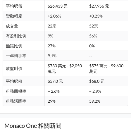
平均呎價
$26,433 元
$27,956 元
變動幅度
+2.06%
+0.23%
成交量
22宗
52宗
有盈利比例
9%
56%
蝕讓比例
27%
0%
一年轉手率
9.1%
--
$730 萬元 - $2,050
$575 萬元 - $9,600
放盤叫價
萬元
萬元
平均呎租
$57.0 元
$68.0 元
租務回報率
~ 2.6%
~ 2.9%
租務活躍率
29%
59.2%
Monaco One 相關新聞