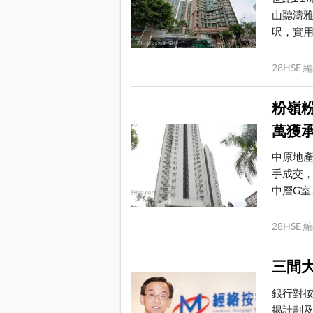
山聽濤雅
呎，實用..
28HS
粉嶺粉
萬獲
中原地產
手成交，
中層G室..
28HS
三間
銀行對
揭計劃