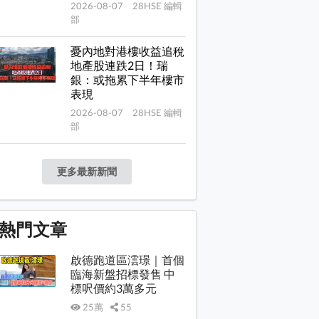
2026-08-07 28HSE 編輯
部
憂內地對港樓收益追稅
地產股連跌2日！瑞
銀：或拖累下半年樓市
表現
2026-08-07 28HSE 編輯
部
更多最新新聞
熱門文章
啟德跑道區澐璟｜首個
臨海新盤招標發售 中
標呎價約3萬多元
25萬
55