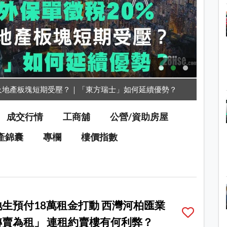
及地產板塊短期受壓？｜「東方瑞士」如何延續優勢？
成交行情
工商舖
公營/資助房屋
產錦囊
專欄
樓價指數
生預付18萬租金打動 西灣河柏匯業
轉賣為租」 連租約賣樓有何利弊？