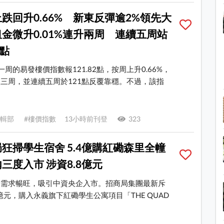
跌回升0.66% 新東反彈逾2%領先大
金微升0.01%連升兩周 連續五周站
0點
一周的易發樓價指數報121.82點，按周上升0.66%，
三周，並連續五周於121點反覆靠穩。不過，該指
E 編輯部 #樓價指數 13小時前刊登
323
狂掃學生宿舍 5.4億購紅磡森里全幢
三度入市 涉資8.8億元
舍需求暢旺，吸引中資央企入市。招商局集團最新斥
4億元，購入永義旗下紅磡學生公寓項目「THE QUAD