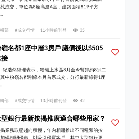
苑成交，單位為8座高層A室，建築面積819平方
.
E 編輯部 #成交行情 11小時前刊登
35
嶺名都1座中層3房戶 議價後以$505
承接
 -紀浩然經理表示，粉嶺上水區8月至今暫錄約8宗二
其中粉嶺名都剛錄本月首宗成交，分行最新錄得1座
.
E 編輯部 #成交行情 13小時前刊登
42
大型銀行最新按揭推廣適合哪些用家？
按揭業務取態趨向積極，年內相繼推出不同種類的按
及加碼相關優惠，以吸引優質客戶，其中大型銀行更