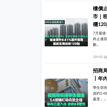
樓價止
市｜租
穩12
7月最後
終止連跌
數...
28HS
招商局
丨年內
學生宿
資約5.
森里」...