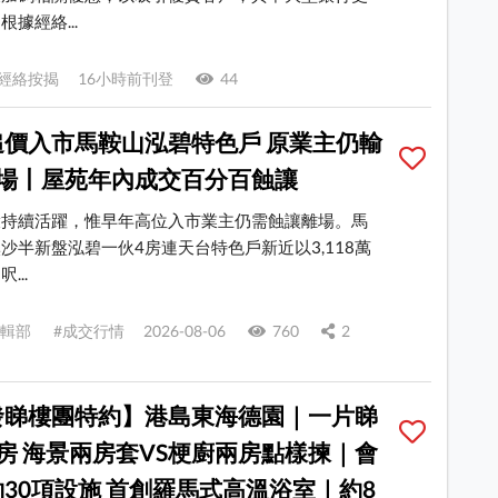
據經絡...
經絡按揭 16小時前刊登
44
追價入市馬鞍山泓碧特色戶 原業主仍輸
離場丨屋苑年內成交百分百蝕讓
投持續活躍，惟早年高位入市業主仍需蝕讓離場。馬
沙半新盤泓碧一伙4房連天台特色戶新近以3,118萬
...
 編輯部 #成交行情 2026-08-06
760
2
發睇樓團特約】港島東海德園｜一片睇
房 海景兩房套VS梗廚兩房點樣揀｜會
30項設施 首創羅馬式高溫浴室｜約8