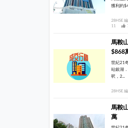
獲利約$
28HS
11
馬鞍山
$86
世紀21
站銀湖．
呎，2...
28HS
馬鞍山
萬
世紀21