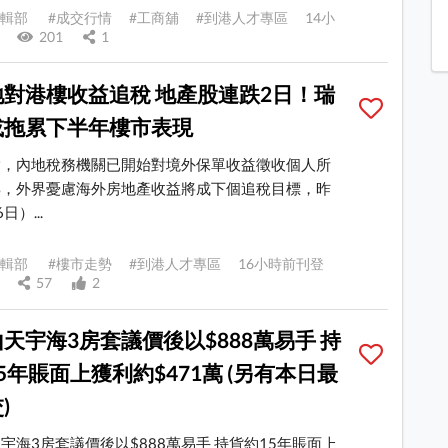
E 編輯部 #成交行情 #工商舖 #到港人才專區 14小
登
201
1
對港樓收益追稅 地產股連跌2日！瑞
或拖累下半年樓市表現
指，內地稅務機關已開始對境外保單收益徵收個人所
%，外界憂慮海外房地產收益將成下個追稅目標，昨
日）...
E 編輯部 #樓市走勢 #到港人才專區 16小時前刊登
19
57
2
天宇海3房套議價後以$888萬易手 持
5年賬面上獲利約$471萬 (另有本日最
)
宇海3房套議價後以$888萬易手 持貨約15年賬面上