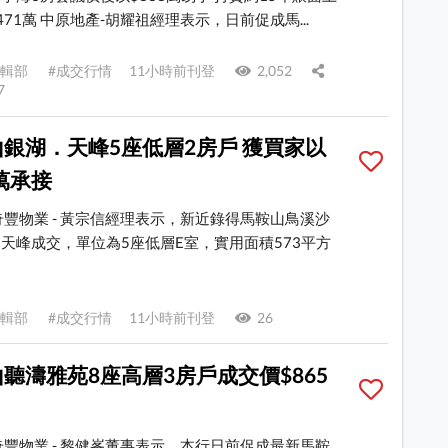
471萬 中原地產-胡耀祖經理表示，日前促成馬...
E 編輯部 #成交行情 11小時前刊登
2,052
7
銀湖．天峰5座低層2房戶 獲買家以
8萬承接
奇豐物業 - 黃宗信經理表示，新近錄得馬鞍山鳥溪沙
天峰成交，單位為5座低層E室，實用面積573平方
E 編輯部 #成交行情 11小時前刊登
26
聽濤雅苑8座高層3房戶成交價$865
奇豐物業 - 黎健峯董事表示，本行日前促成最新馬鞍