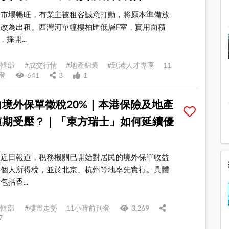
務市場暢旺，有業主被租客誠意打動，將原本準備放
改為出租。西灣河單幢樓柏匯低層F室，實用面積
，採開...
E 編輯部 #成交行情 #地產錦囊 #到港人才專區 11
刊登
641
3
1
向境外保單徵稅20%｜本港保險及地產
短期受壓？｜「東方瑞士」如何延續優
體近日報道，稅務機關已開始對居民的境外保單收益
%個人所得稅，並於北京、杭州等地率先實行。具體
括香...
E 編輯部 #樓市走勢 11小時前刊登
3,269
7