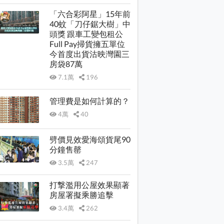
「六合彩阿星」15年前
40蚊「刀仔鋸大樹」中
頭獎 跟車工變包租公
Full Pay掃貨擁五單位
今首度出貨沽映灣園三
房袋87萬
7.1萬
196
管理費是如何計算的？
4萬
40
劈價見效愛海頌貨尾90
分鐘售罄
3.5萬
247
打撃濫用公屋效果顯著
房屋署擬乘勝追擊
3.4萬
262