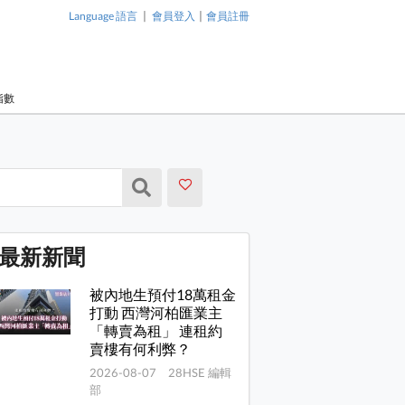
|
|
Language 語言
會員登入
會員註冊
指數
最新新聞
被內地生預付18萬租金
打動 西灣河柏匯業主
「轉賣為租」 連租約
賣樓有何利弊？
2026-08-07 28HSE 編輯
部