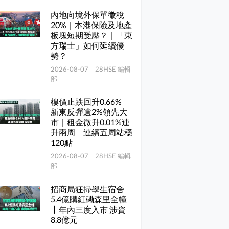
內地向境外保單徵稅
20%｜本港保險及地產
板塊短期受壓？｜「東
方瑞士」如何延續優
勢？
2026-08-07 28HSE 編輯
部
樓價止跌回升0.66%
新東反彈逾2%領先大
市｜租金微升0.01%連
升兩周 連續五周站穩
120點
2026-08-07 28HSE 編輯
部
招商局狂掃學生宿舍
5.4億購紅磡森里全幢
丨年內三度入市 涉資
8.8億元