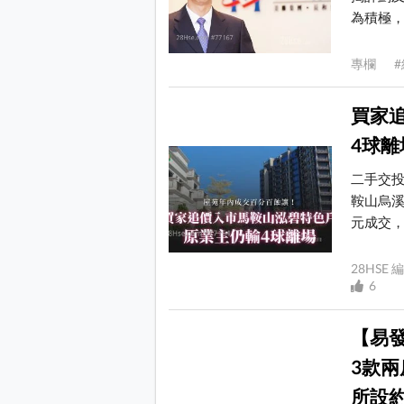
為積極，根
專欄 #
買家
4球
二手交
鞍山烏溪
元成交，呎
28HSE
6
【易
3款兩
所設約