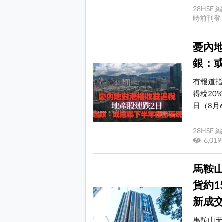
28HS
時前刊
憂內地
銀：
有報道
得稅20
日（8月6
28HS
6,0
馬鞍山
貨約1
新成交
馬鞍山天