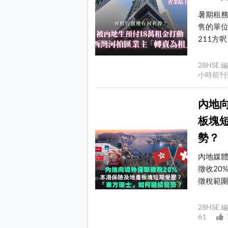
暑期租
售的單位
211方呎
28HS
小時前
內地
板塊
勢？
內地媒
徵收20
徵稅範圍包
28HS
61