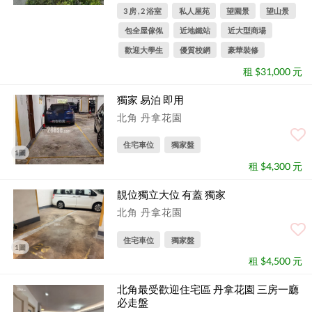
3 房 , 2 浴室
私人屋苑
望園景
望山景
包全屋傢俬
近地鐵站
近大型商場
歡迎大學生
優質校網
豪華裝修
租 $31,000 元
獨家 易泊 即用
北角 丹拿花園
住宅車位
獨家盤
1圖
租 $4,300 元
靚位獨立大位 有蓋 獨家
北角 丹拿花園
住宅車位
獨家盤
1圖
租 $4,500 元
北角最受歡迎住宅區 丹拿花園 三房一廳
必走盤