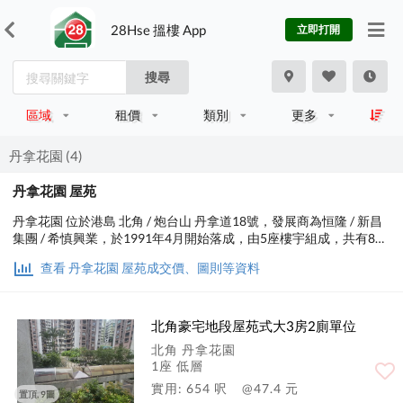
28Hse 搵樓 App
立即打開
搜尋
區域
租價
類別
更多
丹拿花園 (4)
丹拿花園 屋苑
丹拿花園 位於港島 北角 / 炮台山 丹拿道18號，發展商為恒隆 / 新昌
集團 / 希慎興業，於1991年4月開始落成，由5座樓宇組成，共有853
個單位。實用面積為485至840平方呎，屋苑內設有泳池；交通便
查看 丹拿花園 屋苑成交價、圖則等資料
利，步行至港鐵時間約3分鐘，小學校網在14區，中學校區在東區。
北角豪宅地段屋苑式大3房2廁單位
北角 丹拿花園
1座 低層
實用: 654 呎
@47.4 元
置頂, 9圖