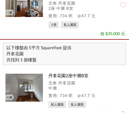
北角 丹拿花園
2座 中層 B室
11圖
實用: 734 呎
@47.7 元
3 房
私人屋苑
租 $35,000 元
以下樓盤由 5平方 Squarefoot 提供
丹拿花園
共找到 1 個樓盤
丹拿花園2座中層B室
北角 丹拿花園
中層
實用: 734 呎
@47.7 元
20圖
私人屋苑
私人屋苑
租 $35,000 元
1
1
下一頁