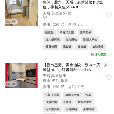
免佣，北角，天后，豪華裝修套房出
租，拎包入住$$7400
天后 英皇道57號
57
黃金, 9圖
實用: 150 呎
@49.3 元
業主盤
單幢式大廈
豪華裝修
近大型商場
近地鐵站
歡迎大學生
優質校網
電磁爐
微波爐
抽油煙機
租 $7,400 元
【新出盤源】黃金地段、靚裝一房！大
量盤源！小紅書號Simonchoy
天后 維峯浚匯
維峰‧浚匯 高層
黃金, 9圖
實用: 290 呎
@71.7 元
1 房 , 1 浴室
單幢式大廈
恒基
優質校網
有露台
歡迎大學生
近大型商場
近地鐵站
豪華裝修