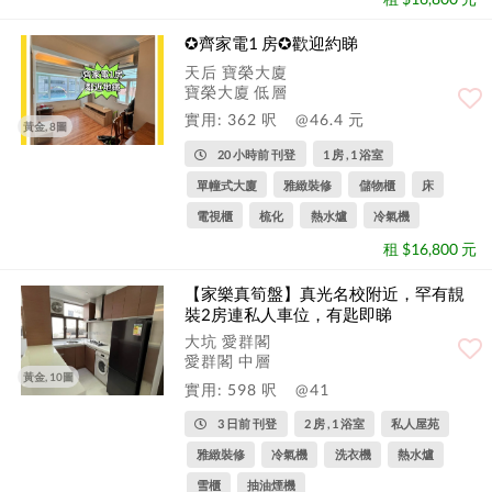
✪齊家電1 房✪歡迎約睇
天后 寶榮大廈
寶榮大廈 低層
實用: 362 呎
@46.4 元
黃金, 8圖
20 小時前 刊登
1 房 , 1 浴室
單幢式大廈
雅緻裝修
儲物櫃
床
電視櫃
梳化
熱水爐
冷氣機
租 $16,800 元
【家樂真筍盤】真光名校附近，罕有靚
裝2房連私人車位，有匙即睇
大坑 愛群閣
愛群閣 中層
黃金, 10圖
實用: 598 呎
@41
3 日前 刊登
2 房 , 1 浴室
私人屋苑
雅緻裝修
冷氣機
洗衣機
熱水爐
雪櫃
抽油煙機