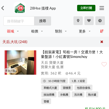
28Hse 搵樓 App
立即打開
搜尋
區域
租價
類別
更多
天后,大坑 (248)
【靚裝家電】筍租一房！交通方便！大
量盤源！小紅書號Simonchoy
天后 寶榮大廈
寶榮大廈 低層
黃金, 6圖
實用: 362 呎
@46.4 元
10 小時前 刊登
1 房 , 1 浴室
單幢式大廈
望樓景
包部份傢俬
抽油煙機
冷氣機
洗衣機
熱水爐
雪櫃
租 $16,800 元