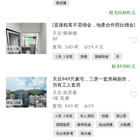
微波爐
租 $20,800 元
[直接租客不需佣金，地產合作照比佣金]
天后 榮興樓
8F
實用: 160 呎
@59.4 元
黃金, 6圖
1 房 , 1 浴室
唐樓
雅緻裝修
床
租 $9,500 元
天后949尺豪宅，三房一套房兩廁所，
另有工人套房
天后 栢景臺
I座 高層
黃金, 10圖
實用: 949 呎
@59
4 房 , 3 浴室
私人屋苑
恒隆
望山景
望開揚景
豪華裝修
抽油煙機
冷氣機
包全屋家電
熱水爐