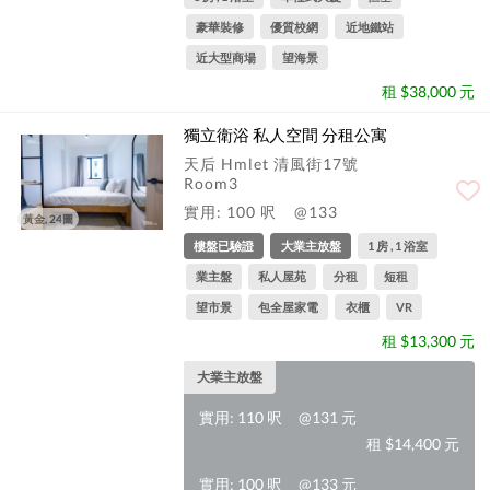
豪華裝修
優質校網
近地鐵站
近大型商場
望海景
租 $38,000 元
獨立衛浴 私人空間 分租公寓
天后 Hmlet 清風街17號
Room3
實用: 100 呎
@133
黃金, 24圖
樓盤已驗證
大業主放盤
1 房 , 1 浴室
業主盤
私人屋苑
分租
短租
望市景
包全屋家電
衣櫃
VR
租 $13,300 元
大業主放盤
實用: 110 呎
@131 元
租 $14,400 元
實用: 100 呎
@133 元