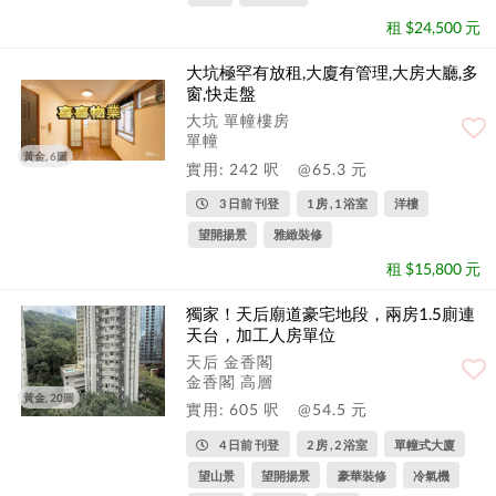
租 $24,500 元
大坑極罕有放租,大廈有管理,大房大廳,多
窗,快走盤
大坑 單幢樓房
單幢
黃金, 6圖
實用: 242 呎
@65.3 元
3 日前 刊登
1 房 , 1 浴室
洋樓
望開揚景
雅緻裝修
租 $15,800 元
獨家！天后廟道豪宅地段，兩房1.5廁連
天台，加工人房單位
天后 金香閣
金香閣 高層
黃金, 20圖
實用: 605 呎
@54.5 元
4 日前 刊登
2 房 , 2 浴室
單幢式大廈
望山景
望開揚景
豪華裝修
冷氣機