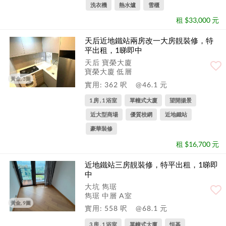
洗衣機
熱水爐
雪櫃
租 $33,000 元
天后近地鐵站兩房改一大房靚裝修，特
平出租，1睇即中
天后 寶榮大廈
寶榮大廈 低層
黃金, 3圖
實用: 362 呎
@46.1 元
1 房 , 1 浴室
單幢式大廈
望開揚景
近大型商場
優質校網
近地鐵站
豪華裝修
租 $16,700 元
近地鐵站三房靚裝修，特平出租，1睇即
中
大坑 雋琚
雋琚 中層 A室
黃金, 9圖
實用: 558 呎
@68.1 元
3 房 , 1 浴室
單幢式大廈
恒基