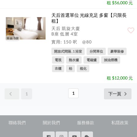
租 $56,000 元
天后首選單位 光線充足 多窗【只限長
租】
天后 凱旋大廈
B座 低層 4室
黃金, 3圖
實用: 150 呎
@80
開放式間隔 , 1 浴室
分間單位
豪華裝修
電視
熱水爐
電磁爐
抽油煙機
衣櫃
枱
梳化
租 $12,000 元
1
1
下一頁
聯絡我們
關於我們
服務條款
私隱政策