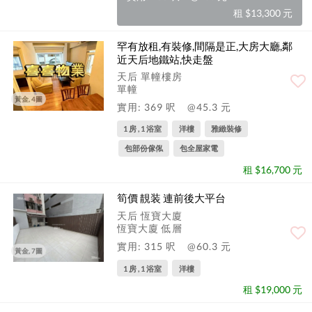
租 $13,300 元
罕有放租,有裝修,間隔是正,大房大廳,鄰
近天后地鐵站,快走盤
天后 單幢樓房
單幢
黃金, 4圖
實用: 369 呎
@45.3 元
1 房 , 1 浴室
洋樓
雅緻裝修
包部份傢俬
包全屋家電
租 $16,700 元
筍價 靚装 連前後大平台
天后 恆寶大廈
恆寶大廈 低層
實用: 315 呎
@60.3 元
黃金, 7圖
1 房 , 1 浴室
洋樓
租 $19,000 元