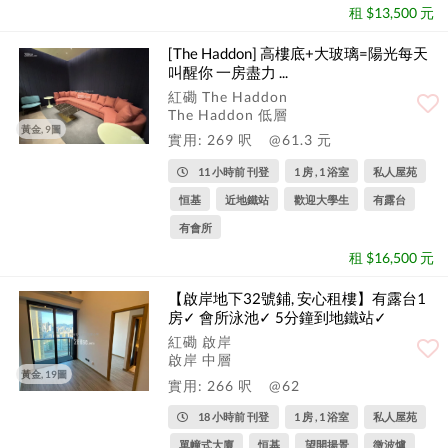
租 $13,500 元
[The Haddon] 高樓底+大玻璃=陽光每天
叫醒你 一房盡力 ...
紅磡 The Haddon
The Haddon 低層
黃金, 9圖
實用: 269 呎
@61.3 元
11 小時前 刊登
1 房 , 1 浴室
私人屋苑
恒基
近地鐵站
歡迎大學生
有露台
有會所
租 $16,500 元
【啟岸地下32號鋪, 安心租樓】有露台1
房✓ 會所泳池✓ 5分鐘到地鐵站✓
紅磡 啟岸
啟岸 中層
黃金, 19圖
實用: 266 呎
@62
18 小時前 刊登
1 房 , 1 浴室
私人屋苑
單幢式大廈
恒基
望開揚景
微波爐