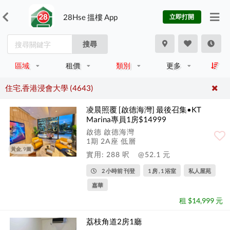
28Hse 搵樓 App
立即打開
搜尋
區域
租價
類別
更多
住宅,香港浸會大學 (4643)
凌晨照覆 [啟德海灣] 最後召集•KT
Marina專員1房$14999
啟德 啟德海灣
1期 2A座 低層
黃金, 9圖
實用: 288 呎
@52.1 元
2 小時前 刊登
1 房 , 1 浴室
私人屋苑
嘉華
租 $14,999 元
荔枝角道2房1廳