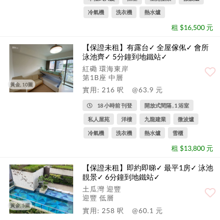
冷氣機
洗衣機
熱水爐
租 $16,500 元
【保證未租】有露台✓ 全屋傢俬✓ 會所
泳池齊✓ 5分鐘到地鐵站✓
紅磡 環海東岸
第1B座 中層
黃金, 10圖
實用: 216 呎
@63.9 元
18 小時前 刊登
開放式間隔 , 1 浴室
私人屋苑
洋樓
九龍建業
微波爐
冷氣機
洗衣機
熱水爐
雪櫃
租 $13,800 元
【保證未租】即約即睇✓ 最平1房✓ 泳池
靚景✓ 6分鐘到地鐵站✓
土瓜灣 迎豐
迎豐 低層
黃金, 5圖
實用: 258 呎
@60.1 元