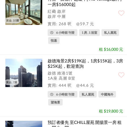
一房$16000起
紅磡 啟岸
啟岸 中層
黃金, 10圖
實用: 268 呎
@59.7 元
6 小時前 刊登
1 房 , 1 浴室
私人屋苑
恒基
租 $16,000 元
啟德海景2房$19K起，1房$15K起，3房
$25K起，歡迎查詢
啟德 維港1號
1A座 高層 B室
黃金, 7圖
實用: 444 呎
@44.6 元
6 小時前 刊登
私人屋苑
中國海外
望海景
租 $19,800 元
預訂者優先 至CHILL屋苑 開揚景一房 租