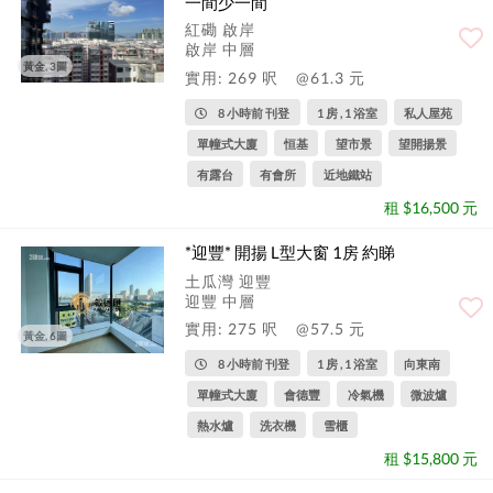
一間少一間
紅磡 啟岸
啟岸 中層
黃金, 3圖
實用: 269 呎
@61.3 元
8 小時前 刊登
1 房 , 1 浴室
私人屋苑
單幢式大廈
恒基
望市景
望開揚景
有露台
有會所
近地鐵站
租 $16,500 元
*迎豐* 開揚 L型大窗 1房 約睇
土瓜灣 迎豐
迎豐 中層
實用: 275 呎
@57.5 元
黃金, 6圖
8 小時前 刊登
1 房 , 1 浴室
向東南
單幢式大廈
會德豐
冷氣機
微波爐
熱水爐
洗衣機
雪櫃
租 $15,800 元