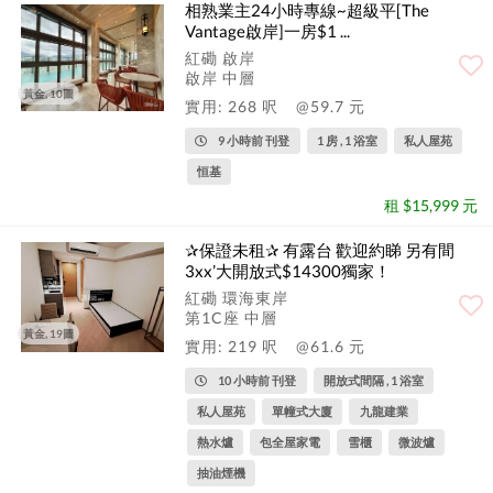
相熟業主24小時專線~超級平[The
Vantage啟岸]一房$1 ...
紅磡 啟岸
啟岸 中層
黃金, 10圖
實用: 268 呎
@59.7 元
9 小時前 刊登
1 房 , 1 浴室
私人屋苑
恒基
租 $15,999 元
✰保證未租✰ 有露台 歡迎約睇 另有間
3xx’大開放式$14300獨家！
紅磡 環海東岸
第1C座 中層
黃金, 19圖
實用: 219 呎
@61.6 元
10 小時前 刊登
開放式間隔 , 1 浴室
私人屋苑
單幢式大廈
九龍建業
熱水爐
包全屋家電
雪櫃
微波爐
抽油煙機