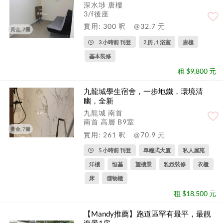
深水埗 唐樓
3/f後座
實用: 300 呎
@32.7 元
黃金, 7圖
3 小時前 刊登
2 房 , 1 浴室
唐樓
基本裝修
租 $9,800 元
九龍城學生宿舍，一步地鐵，環境清
幽，全新
九龍城 南首
南首 高層 B9室
黃金, 7圖
實用: 261 呎
@70.9 元
5 小時前 刊登
單幢式大廈
私人屋苑
洋樓
恒基
望樓景
雅緻裝修
衣櫃
床
儲物櫃
租 $18,500 元
【Mandy推薦】跑道區罕有最平，最靚
海景1房