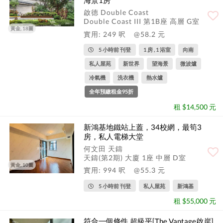
啟德 Double Coast
Double Coast III 第1B座 高層 G室
黃金, 18圖
實用: 249 呎
@58.2 元
5 小時前 刊登
1 房 , 1 浴室
向南
私人屋苑
新世界
望海景
微波爐
冷氣機
洗衣機
熱水爐
全年預繳租金95折
租 $14,500 元
新鴻基地鐵站上蓋，34校網，最筍3
房，私人電梯大堂
何文田 天鑄
天鑄(第2期) 大廈 1座 中層 D室
黃金, 10圖
實用: 994 呎
@55.3 元
5 小時前 刊登
私人屋苑
新鴻基
租 $55,000 元
符合一個條件 超級平[The Vantage啟岸]