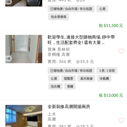
8圖
已補地價 / 自由市場 / 有出租證
公屋
包全屋傢俬
租 $11,500 元
歡迎學生, 連接大型購物商場, 靜中帶
旺，生活配套齊全! 還有大量 ...
寶琳 景林邨
景櫚樓 高層
6圖
實用: 366 呎
@35.5 元
已補地價 / 自由市場 / 有出租證
3 房 , 1 浴室
公屋
望園景
基本裝修
冷氣機
洗衣機
雪櫃
租 $13,000 元
全新裝修高層開揚兩房
上水
高層
實用: 381 呎
@28.3 元