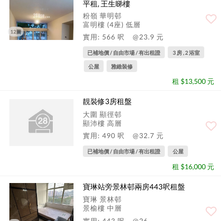
平租, 王生睇樓
粉嶺 華明邨
富明樓 (4座) 低層
12圖
實用: 566 呎
@23.9 元
已補地價 / 自由市場 / 有出租證
3 房 , 2 浴室
公屋
雅緻裝修
租 $13,500 元
靚裝修3房租盤
大圍 顯徑邨
顯沛樓 高層
實用: 490 呎
@32.7 元
已補地價 / 自由市場 / 有出租證
公屋
租 $16,000 元
寶琳站旁景林邨兩房443呎租盤
寶琳 景林邨
景榆樓 中層
實用: 443 呎
@26