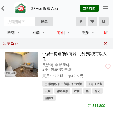
28Hse 搵樓 App
立即打開
搜尋
區域
租價
類別
更多
公屋 (29)
中層一房連傢俬電器，拎行李便可以入
住.
長沙灣 李鄭屋邨
2座 (信義樓) 中層
置頂, 6圖
實用: 277 呎
@42.6 元
已補地價 / 自由市場 / 有出租證
1 房 , 1 浴室
公屋
雅緻裝修
衣櫃
枱
梳化
儲物櫃
租 $11,800 元