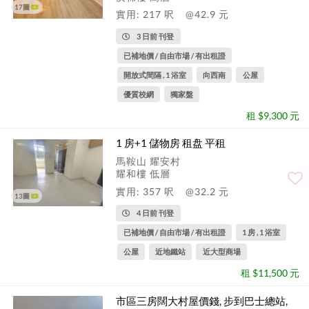
17圖
實用: 217 呎
@42.9 元
3 日前 刊登
已補地價 / 自由市場 / 有出租證
開放式間隔 , 1 浴室
向西南
公屋
優質校網
獨家盤
租 $9,300 元
1 房+1 儲物房 租盘 平租
馬鞍山 耀安村
耀和樓 低層
實用: 357 呎
@32.2 元
13圖
4 日前 刊登
已補地價 / 自由市場 / 有出租證
1 房 , 1 浴室
公屋
近地鐵站
近大型商場
租 $11,500 元
市區三房闊大村屋價錢, 步到巴士總站,