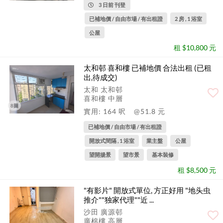
3 日前 刊登
已補地價 / 自由市場 / 有出租證
2 房 , 1 浴室
公屋
租 $10,800 元
太和邨 喜和樓 已補地價 合法出租 (已租
出,待成交)
太和 太和邨
喜和樓 中層
8圖
實用: 164 呎
@51.8 元
已補地價 / 自由市場 / 有出租證
開放式間隔 , 1 浴室
業主盤
公屋
望開揚景
望市景
基本裝修
租 $8,500 元
"有影片" 開放式單位, 方正好用 "地头虫
推介""独家代理""近 ...
沙田 廣源邨
廣棉樓 高層