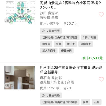
高層 山景開揚 2房雅裝 合小家庭 睇樓 9
3 6 0 7 0 ...
沙田 廣源邨
廣松樓 高層
2圖
實用: 407 呎
@30.7 元
2 日前 刊登
已補地價 / 自由市場 / 有出租證
2 房 , 1 浴室
向東南
公屋
望山景
望開揚景
近大型商場
優質校網
租 $12,500 元
扎根本區28年筍盤推介 罕有租盤 即約即
睇 全新裝修
鑽石山 鳳德邨
銀鳳樓 ( 第七座 ) 高層
5圖
實用: 126 呎
@73
2 日前 刊登
已補地價 / 自由市場 / 有出租證
向東
公屋