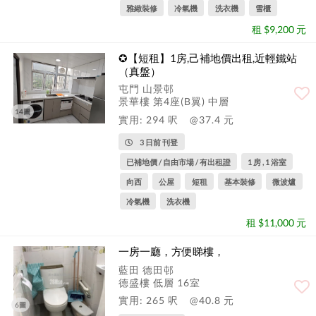
雅緻裝修
冷氣機
洗衣機
雪櫃
租 $9,200 元
✪【短租】1房,己補地價出租,近輕鐵站
（真盤）
屯門 山景邨
景華樓 第4座(B翼) 中層
14圖
實用: 294 呎
@37.4 元
3 日前 刊登
已補地價 / 自由市場 / 有出租證
1 房 , 1 浴室
向西
公屋
短租
基本裝修
微波爐
冷氣機
洗衣機
租 $11,000 元
一房一廳，方便睇樓，
藍田 德田邨
德盛樓 低層 16室
實用: 265 呎
@40.8 元
6圖