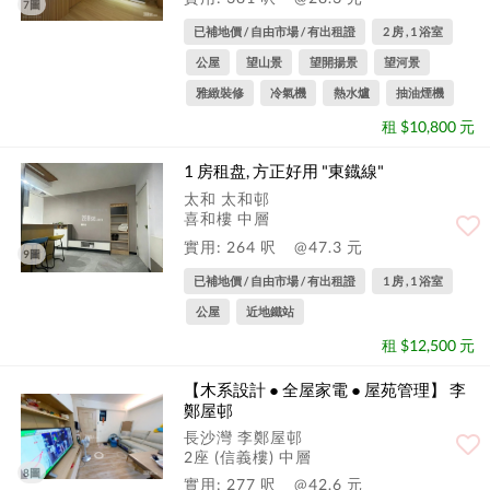
7圖
已補地價 / 自由市場 / 有出租證
2 房 , 1 浴室
公屋
望山景
望開揚景
望河景
雅緻裝修
冷氣機
熱水爐
抽油煙機
租 $10,800 元
1 房租盘, 方正好用 "東鐡線"
太和 太和邨
喜和樓 中層
實用: 264 呎
@47.3 元
9圖
已補地價 / 自由市場 / 有出租證
1 房 , 1 浴室
公屋
近地鐵站
租 $12,500 元
【木系設計 ● 全屋家電 ● 屋苑管理】 李
鄭屋邨
長沙灣 李鄭屋邨
2座 (信義樓) 中層
8圖
實用: 277 呎
@42.6 元