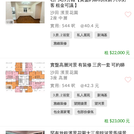
客 租金可議 】
沙田 濱景花園
2座 中層
11圖
實用: 544 呎
@40.4 元
3 房 , 2 浴室
私人屋苑
新鴻基
雅緻裝修
租 $22,000 元
實盤高層河景 有裝修 三房一套 可約睇
沙田 濱景花園
3座 高層
實用: 544 呎
@42.3 元
2圖
3 房 , 2 浴室
私人屋苑
新鴻基
雅緻裝修
望開揚景
望河景
包全屋家電
包部份傢俬
租 $23,000 元
罕有放租濱景花園大三房靚河景馬場景