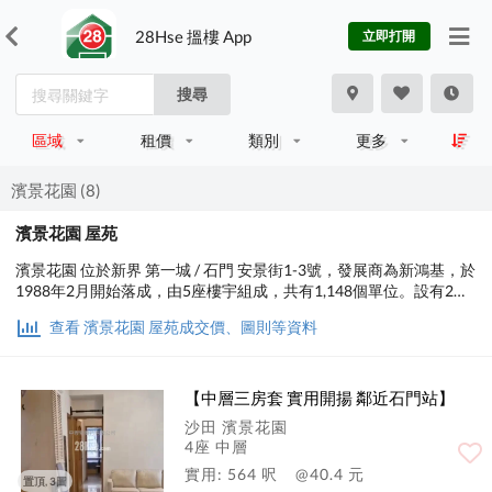
28Hse 搵樓 App
立即打開
搜尋
區域
租價
類別
更多
濱景花園 (8)
濱景花園 屋苑
濱景花園 位於新界 第一城 / 石門 安景街1-3號，發展商為新鴻基，於
1988年2月開始落成，由5座樓宇組成，共有1,148個單位。設有2至
3房間隔，實用面積為384至1,188平方呎，屋苑內設有泳池、兒童設
查看 濱景花園 屋苑成交價、圖則等資料
施、運動設施、娛樂設施、休閒區；交通便利，步行至港鐵時間約
10分鐘，小學校網在91區，中學校區在沙田。
【中層三房套 實用開揚 鄰近石門站】
沙田 濱景花園
4座 中層
實用: 564 呎
@40.4 元
置頂, 3圖