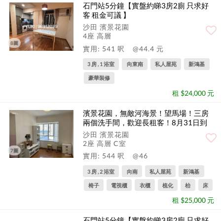
石門站5分鐘【實盤約睇3房2廁 只求好
客 租金可議 】
沙田 濱景花園
4座 高層
8圖
實用: 541 呎
@44.4 元
3 房 , 1 浴室
向東南
私人屋苑
新鴻基
豪華裝修
租 $24,000 元
濱景花園，無敵河海景！望馬場！三房
兩個洗手間，歡迎長租客！8月31日到
期！
沙田 濱景花園
2座 高層 C室
7圖
實用: 544 呎
@46
3 房 , 2 浴室
向南
私人屋苑
新鴻基
椅子
電視櫃
衣櫃
梳化
枱
床
租 $25,000 元
石門站5分鐘【實盤約睇3房2廁 只求好