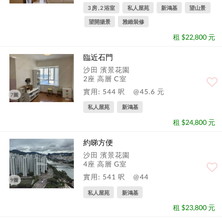
3 房 , 2 浴室
私人屋苑
新鴻基
望山景
望開揚景
雅緻裝修
租 $22,800 元
臨近石門
沙田 濱景花園
2座 高層 C室
實用: 544 呎
@45.6 元
7圖
私人屋苑
新鴻基
租 $24,800 元
約睇方便
沙田 濱景花園
4座 高層 G室
實用: 541 呎
@44
9圖
私人屋苑
新鴻基
租 $23,800 元