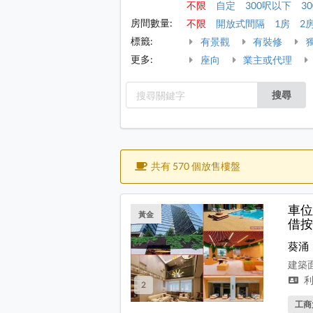
不限
自定
300呎以下
30
房間數量:
不限
開放式間隔
1房
2
標籤:
有景觀
有裝修
更多:
座向
業主或代理
搜尋
共有 570 個放售樓盤
車位
黃金
借按
葵涌
建築面
利
2
工商