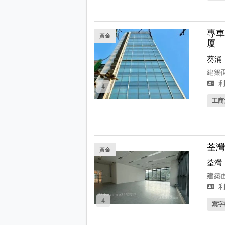
專車
黃金
厦
葵涌
建築面
利
4
工商
荃灣
黃金
荃灣
建築面
利
4
寫字