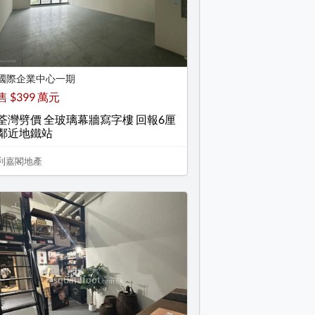
國際企業中心一期
售 $399 萬元
荃灣劈價 全玻璃幕牆寫字樓 回報6厘
鄰近地鐵站
利嘉閣地產