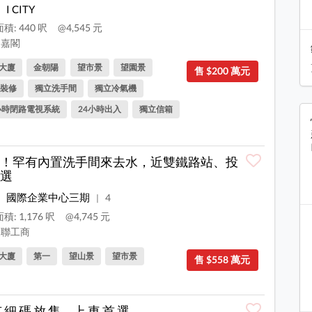
I CITY
積: 440 呎
@4,545 元
嘉閣
大廈
金朝陽
望市景
望園景
售 $200 萬元
裝修
獨立洗手間
獨立冷氣機
小時閉路電視系統
24小時出入
獨立信箱
！罕有內置洗手間來去水，近雙鐵路站、投
選
國際企業中心三期
4
|
積: 1,176 呎
@4,745 元
聯工商
大廈
第一
望山景
望市景
售 $558 萬元
 細 碼 放 售，上 車 首 選