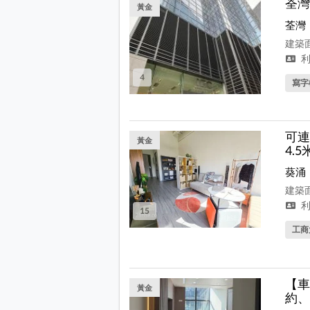
荃灣
黃金
荃灣
建築面
利
4
寫字
可連
黃金
4.
葵涌
建築面
利
15
工商
【車
黃金
約、