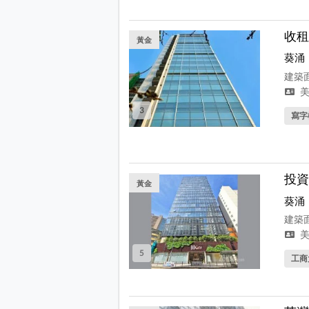
收租
黃金
葵涌
建築面
美
3
寫字
投資
黃金
葵涌
建築面
美
5
工商