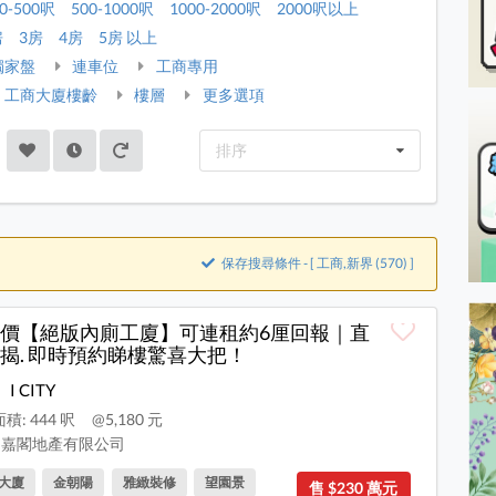
0-500呎
500-1000呎
1000-2000呎
2000呎以上
房
3房
4房
5房 以上
獨家盤
連車位
工商專用
工商大廈樓齡
樓層
更多選項
排序
保存搜尋條件 - [ 工商,新界 (570) ]
價【絕版內廁工廈】可連租約6厘回報｜直
揭. 即時預約睇樓驚喜大把！
I CITY
積: 444 呎
@5,180 元
嘉閣地產有限公司
大廈
金朝陽
雅緻裝修
望園景
售 $230 萬元