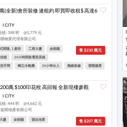
X萬(全新)會所裝修 連租約 即買即收租$ 高達6
I CITY
積: 398 呎
@5,779 元
聯物業代理有限公司
間隔 , 1 廁所
工商大廈
金朝陽
售 $230 萬元
信箱
24小時閉路電視系統
洗手間
獨立冷氣機
24小時出入
雅緻裝修
望開揚景
200萬 $100印花稅 高回報 全新現樓參觀
I CITY
積: 444 呎
@4,662 元
嘉閣地產有限公司
大廈
金朝陽
望泳池景
售 $207 萬元