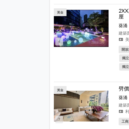
2X
黃金
厘
葵涌
建築面
美
4
開放式
獨立
獨立
劈價
黃金
葵涌
建築面
利
7
工商