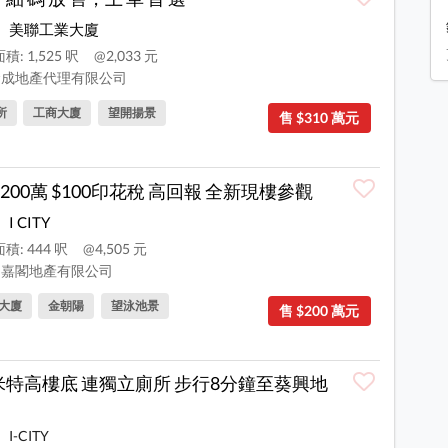
美聯工業大廈
積: 1,525 呎
@2,033 元
成地產代理有限公司
所
工商大廈
望開揚景
售 $310 萬元
200萬 $100印花稅 高回報 全新現樓參觀
I CITY
積: 444 呎
@4,505 元
嘉閣地產有限公司
大廈
金朝陽
望泳池景
售 $200 萬元
2米特高樓底 連獨立廁所 步行8分鐘至葵興地
I-CITY