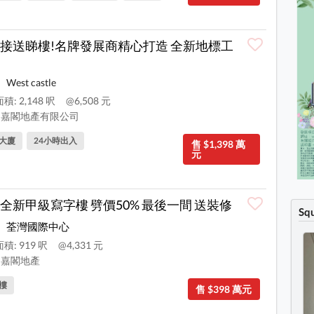
接送睇樓!名牌發展商精心打造 全新地標工
West castle
積: 2,148 呎
@6,508 元
嘉閣地產有限公司
大廈
24小時出入
售 $1,398 萬
元
全新甲級寫字樓 劈價50% 最後一間 送裝修
Sq
荃灣國際中心
積: 919 呎
@4,331 元
嘉閣地產
樓
售 $398 萬元