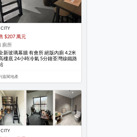
I CITY
售 $207 萬元
1 廁所
全新玻璃幕牆 有會所 絕版內廁 4.2米
高樓底 24小時冷氣 5分鐘荃灣線鐵路
站
利嘉閣地產
I CITY