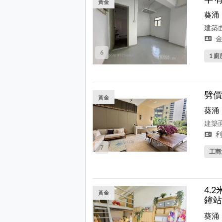
黃金
葵涌
建築面
金
6
1 廁
劈價
黃金
葵涌
建築面
利
7
工商
4.
黃金
鐘站
葵涌