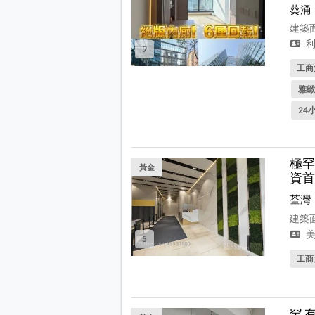
葵涌
建築面
利
9
工商
雅緻
24
極罕
黃金
資首
荃灣
建築面
美
5
工商
罕 有