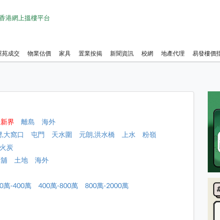
1 香港網上搵樓平台
屋苑成交
物業估價
家具
置業按揭
新聞資訊
校網
地產代理
易發樓價
新界
離島
海外
灣,大窩口
屯門
天水圍
元朗,洪水橋
上水
粉嶺
,火炭
店舖
土地
海外
00萬-400萬
400萬-800萬
800萬-2000萬