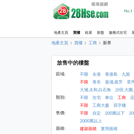
No.
地產主頁
買樓
租屋
新盤
服務式住宅
地產主頁
買樓
工商
新界
放售中的樓盤
區域:
不限
全港
香港島
九龍
不限
青衣
葵涌,葵芳
荃
大埔,太和,白石角
沙田,大圍
類別:
不限
住宅
車位
工商
不限
工商大廈
寫字樓
售價:
不限
自定
200萬以下
2
2000萬以上
面積:
建築面積
實用面積