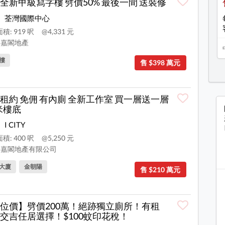
全新甲級寫字樓 劈價50% 最後一間 送裝修
荃灣國際中心
積: 919 呎
@4,331 元
嘉閣地產
樓
售 $398 萬元
租約 免佣 有內廁 全新工作室 買一層送一層
5米樓底
I CITY
積: 400 呎
@5,250 元
嘉閣地產有限公司
大廈
金朝陽
售 $210 萬元
位價】劈價200萬！絕跡獨立廁所！有租
交吉任居選擇！$100蚊印花稅！