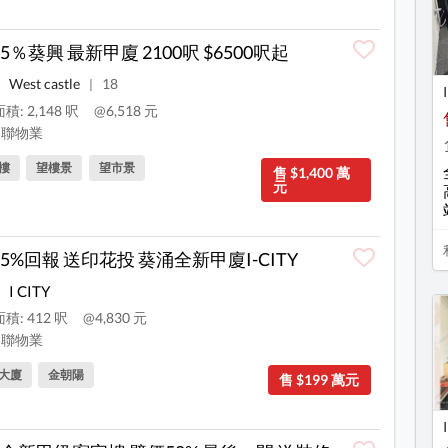
5％葵興 最新甲廈 2100呎 $6500呎起
West castle
18
|
積: 2,148 呎
@6,518 元
聯物業
樓
望樓景
望市景
售 $1,400 萬
元
5%回報 送印花投 葵涌全新甲廈I-CITY
I CITY
積: 412 呎
@4,830 元
聯物業
大廈
金朝陽
售 $199 萬元