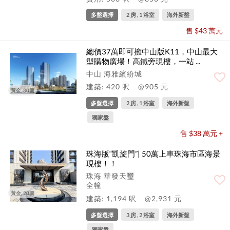
多盤選擇
2 房 , 1 浴室
海外新盤
售 $43 萬元
總價37萬即可擁中山版K11，中山最大
型購物廣場！高鐵旁現樓，一站 ...
中山 海雅繽紛城
建築: 420 呎
@905 元
黃金, 30圖
多盤選擇
2 房 , 1 浴室
海外新盤
獨家盤
售 $38 萬元 +
珠海版“凱旋門”| 50萬上車珠海市區海景
現樓！！
珠海 華發天璽
全幢
黃金, 20圖
建築: 1,194 呎
@2,931 元
多盤選擇
3 房 , 2 浴室
海外新盤
獨家盤