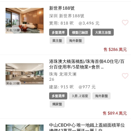
新世界188號
深圳 新世界188號
實用: 818 呎
@3,496 元
黃金, 18圖
多盤選擇
樓盤已驗證
大業主放盤
業主盤
海外新盤
售 $286 萬元
港珠澳大橋落橋點/珠海首個4.0住宅/百
分百使用率/5星物業+會所 ...
珠海 龙湖天澜
26
黃金, 23圖
建築: 915 呎
@977 元
多盤選擇
3 房 , 2 浴室
海外新盤
獨家盤
售 $89.4 萬元
中山CBD中心 唯一地鐵上蓋細面積單位
總價43萬買一層送一層丨自 ...