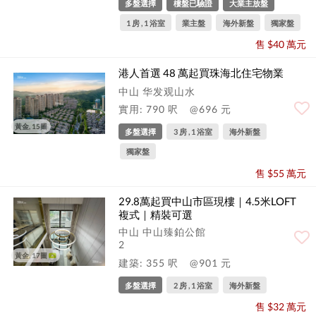
多盤選擇
樓盤已驗證
大業主放盤
1 房 , 1 浴室
業主盤
海外新盤
獨家盤
售 $40 萬元
港人首選 48 萬起買珠海北住宅物業
中山 华发观山水
實用: 790 呎
@696 元
黃金, 15圖
多盤選擇
3 房 , 1 浴室
海外新盤
獨家盤
售 $55 萬元
29.8萬起買中山市區現樓｜4.5米LOFT
複式｜精裝可選
中山 中山臻鉑公館
2
黃金, 17圖
建築: 355 呎
@901 元
多盤選擇
2 房 , 1 浴室
海外新盤
售 $32 萬元