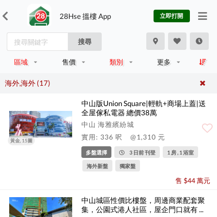
28Hse 搵樓 App
立即打開
搜尋
區域
售價
類別
更多
海外,海外 (17)
中山版Union Square|輕軌+商場上蓋|送
全屋傢私電器 總價38萬
中山 海雅繽紛城
實用: 336 呎
@1,310 元
黃金, 15圖
多盤選擇
3 日前 刊登
1 房 , 1 浴室
海外新盤
獨家盤
售 $44 萬元
中山城區性價比樓盤，周邊商業配套聚
集，公園式港人社區，屋企門口就有 ...