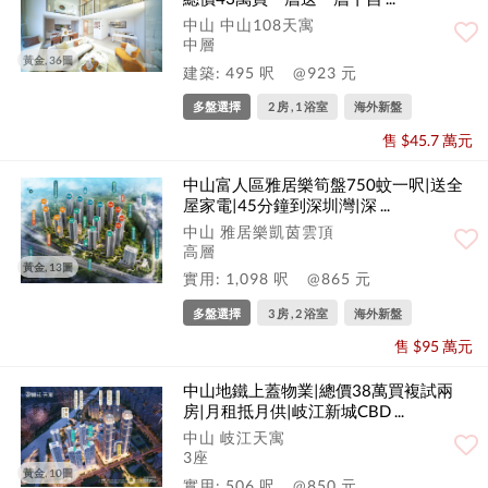
中山 中山108天寓
中層
黃金, 36圖
建築: 495 呎
@923 元
多盤選擇
2 房 , 1 浴室
海外新盤
售 $45.7 萬元
中山富人區雅居樂筍盤750蚊一呎|送全
屋家電|45分鐘到深圳灣|深 ...
中山 雅居樂凱茵雲頂
高層
黃金, 13圖
實用: 1,098 呎
@865 元
多盤選擇
3 房 , 2 浴室
海外新盤
售 $95 萬元
中山地鐵上蓋物業|總價38萬買複試兩
房|月租抵月供|岐江新城CBD ...
中山 岐江天寓
3座
黃金, 10圖
實用: 506 呎
@850 元