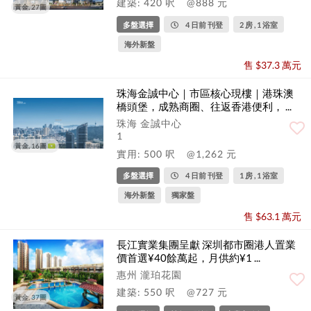
建築: 420 呎
@888 元
黃金, 27圖
多盤選擇
4 日前 刊登
2 房 , 1 浴室
海外新盤
售 $37.3 萬元
珠海金誠中心｜市區核心現樓｜港珠澳
橋頭堡，成熟商圈、往返香港便利， ...
珠海 金誠中心
1
黃金, 16圖
實用: 500 呎
@1,262 元
多盤選擇
4 日前 刊登
1 房 , 1 浴室
海外新盤
獨家盤
售 $63.1 萬元
長江實業集團呈獻 深圳都市圈港人置業
價首選¥40餘萬起，月供約¥1 ...
惠州 瀧珀花園
建築: 550 呎
@727 元
黃金, 37圖