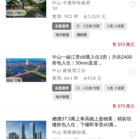
中山 中澳和悅春府
10
黃金, 14圖
實用: 902 呎
@1,020 元
多盤選擇
3 日前 刊登
3 房 , 2 浴室
海外新盤
獨家盤
售 $92 萬元
中山一線江景68萬入住3房｜月供2400
拎包入住｜50min直達 ...
中山 建發望江台
實用: 861 呎
@918 元
黃金, 17圖
多盤選擇
4 日前 刊登
3 房 , 2 浴室
海外新盤
售 $79 萬元
總價37.3萬上車高鐵上蓋物業，精裝現
樓拎包入住，下樓即享受60萬 ...
中山 海雅繽紛城