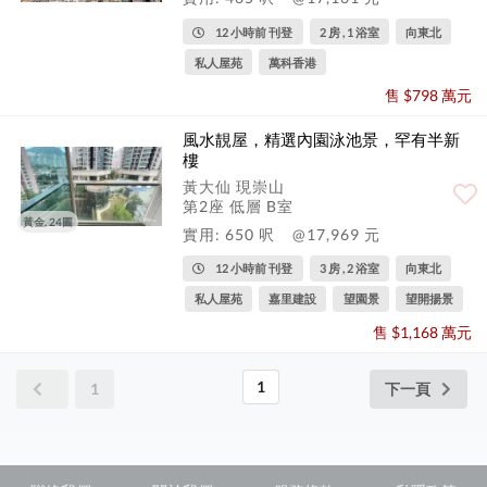
12 小時前 刊登
2 房 , 1 浴室
向東北
私人屋苑
萬科香港
售 $798 萬元
風水靚屋，精選內園泳池景，罕有半新
樓
黃大仙 現崇山
第2座 低層 B室
黃金, 24圖
實用: 650 呎
@17,969 元
12 小時前 刊登
3 房 , 2 浴室
向東北
私人屋苑
嘉里建設
望園景
望開揚景
售 $1,168 萬元
1
1
下一頁