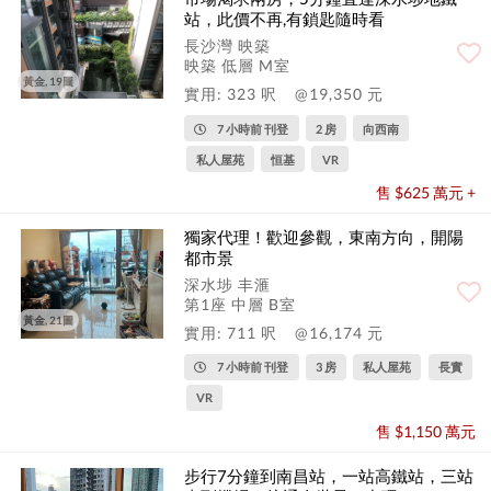
站，此價不再,有鎖匙隨時看
長沙灣 映築
映築 低層 M室
黃金, 19圖
實用: 323 呎
@19,350 元
7 小時前 刊登
2 房
向西南
私人屋苑
恒基
VR
售 $625 萬元 +
獨家代理！歡迎參觀，東南方向，開陽
都市景
深水埗 丰滙
第1座 中層 B室
黃金, 21圖
實用: 711 呎
@16,174 元
7 小時前 刊登
3 房
私人屋苑
長實
VR
售 $1,150 萬元
步行7分鐘到南昌站，一站高鐵站，三站