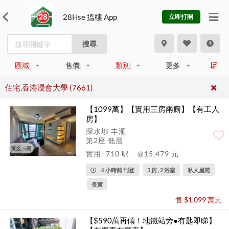
28Hse 搵樓 App
立即打開
搜尋
區域
售價
類別
更多
住宅,香港浸會大學 (7661)
【1099萬】【實用三房兩廁】【有工人
房】
深水埗 丰滙
第2座 低層
黃金, 5圖
實用: 710 呎
@15,479 元
6 小時前 刊登
3 房 , 2 浴室
私人屋苑
長實
售 $1,099 萬元
【$590萬再傾！地鐵站旁●有匙即睇】