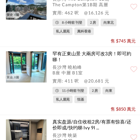
The Campton第1B期 高層
實用: 462 呎
@16,126 元
黃金, 6圖
8 小時前 刊登
2 房
向東北
私人屋苑
萬科香港
售 $745 萬元
罕有正東山景 大兩房可改3房！即可約
睇！
長沙灣 曉柏峰
B座 中層 B1室
黃金, 8圖
實用: 411 呎
@20,681 元
11 小時前 刊登
2 房
向東
私人屋苑
恒基
售 $850 萬元
真实盘源/自住收租2房/有票有惊喜/还
价即成/快约睇 Ivy 9I ...
長沙灣 映築