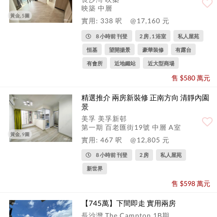
映築 中層
黃金, 5圖
實用: 338 呎
@17,160 元
8 小時前 刊登
2 房 , 1 浴室
私人屋苑
恒基
望開揚景
豪華裝修
有露台
有會所
近地鐵站
近大型商場
售 $580 萬元
精選推介 兩房新裝修 正南方向 清靜內園
景
美孚 美孚新邨
第一期 百老匯街19號 中層 A室
黃金, 9圖
實用: 467 呎
@12,805 元
8 小時前 刊登
2 房
私人屋苑
新世界
售 $598 萬元
【745萬】下間即走 實用兩房
長沙灣 The Campton 1B期