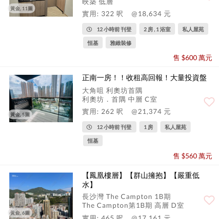
映築 低層
黃金, 11圖
實用: 322 呎
@18,634 元
12 小時前 刊登
2 房 , 1 浴室
私人屋苑
恒基
雅緻裝修
售 $600 萬元
正南一房！！收租高回報！大量投資盤
大角咀 利奧坊首隅
利奧坊．首隅 中層 C室
實用: 262 呎
@21,374 元
黃金, 5圖
12 小時前 刊登
1 房
私人屋苑
恒基
售 $560 萬元
【鳳凰樓層】【群山擁抱】【嚴重低
水】
長沙灣 The Campton 1B期
The Campton第1B期 高層 D室
黃金, 6圖
實用: 465 呎
@17,161 元