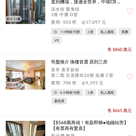
直到機場，接通全世界，中環CB ...
深水埗 愛海頌
3座 中層 D室
黃金, 13圖
實用: 503 呎
@17,097 元
7 小時前 刊登
2 房
私人屋苑
長實
VR
售 $860 萬元
筍盤推介 換樓首選 原則三房
美孚 美孚新邨
第二期 百老匯街26號 低層 C室
實用: 708 呎
@9,393 元
黃金, 6圖
8 小時前 刊登
3 房
私人屋苑
新世界
售 $665 萬元
【$568萬再傾！有匙即睇●地鐵站旁】
【有票再有驚喜】
長沙灣 映築