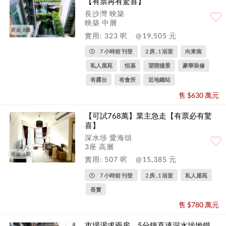
【有票再有驚喜】
長沙灣 映築
映築 中層
黃金, 8圖
實用: 323 呎
@19,505 元
7 小時前 刊登
2 房 , 1 浴室
向東南
私人屋苑
恒基
望開揚景
豪華裝修
有露台
有會所
近地鐵站
售 $630 萬元
【可試768萬】業主急走【有票必有驚
喜】
深水埗 愛海頌
3座 高層
黃金, 6圖
實用: 507 呎
@15,385 元
7 小時前 刊登
2 房 , 1 浴室
私人屋苑
長實
售 $780 萬元
市場渴求兩房，5分鐘直達深水埗地鐵