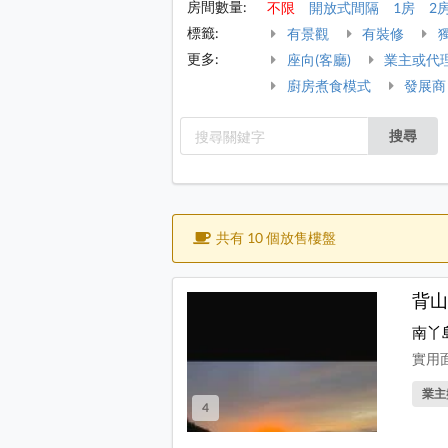
房間數量:
不限
開放式間隔
1房
2
標籤:
有景觀
有裝修
更多:
座向(客廳)
業主或代
廚房煮食模式
發展商
搜尋
共有 10 個放售樓盤
背山
南丫
實用面積
業主
4