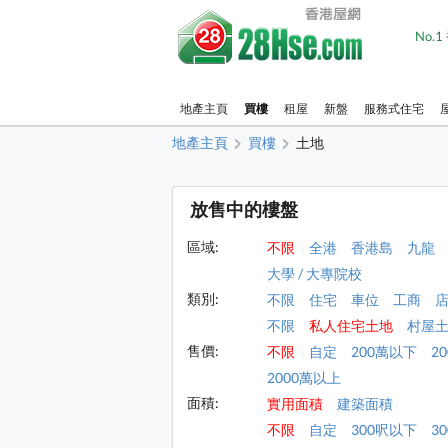
No.
地產主頁
買樓
租屋
新盤
服務式住宅
地產主頁
買樓
土地
放售中的樓盤
區域:
不限
全港
香港島
九龍
大學 / 大專院校
類別:
不限
住宅
車位
工商
不限
私人住宅土地
村屋
售價:
不限
自定
200萬以下
2
2000萬以上
面積:
實用面積
建築面積
不限
自定
300呎以下
30