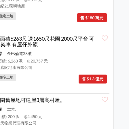
紀21環嶼地產
住宅土地
售 $180 萬元
面積6263尺 送1650尺花園 2000尺平台 可
5架車 有屋仔外籠
塘
金巴倫道28號
積: 6,263 呎
@20,757 元
嘉閣地產有限公司
住宅土地
售 $1.3 億元
圍舊屋地可建屋3層高村屋。
圍
土地
積: 200 呎
@4,450 元
天物業代理有限公司