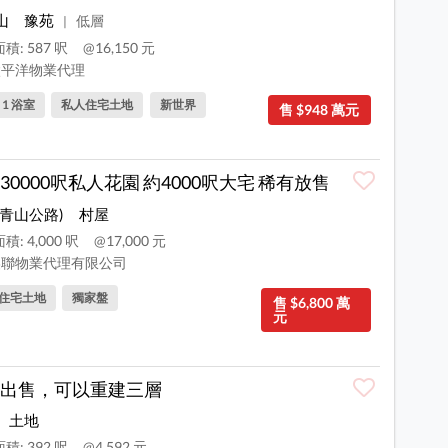
山
豫苑
低層
|
積: 587 呎
@16,150 元
平洋物業代理
, 1 浴室
私人住宅土地
新世界
售 $948 萬元
30000呎私人花園 約4000呎大宅 稀有放售
(青山公路)
村屋
積: 4,000 呎
@17,000 元
聯物業代理有限公司
住宅土地
獨家盤
售 $6,800 萬
元
出售，可以重建三層
土地
積: 392 呎
@4,592 元