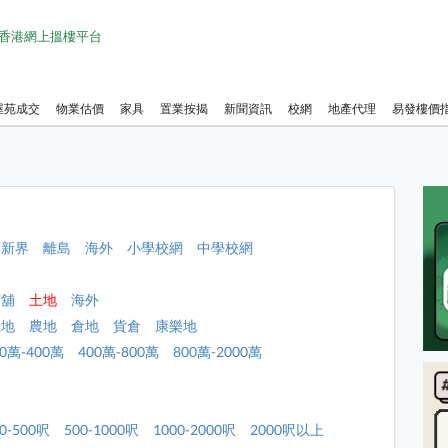
1 香港網上搵樓平台
屋苑成交
物業估價
家具
置業按揭
新聞資訊
校網
地產代理
易發樓價
新界
離島
海外
小學校網
中學校網
店舖
土地
海外
土地
農地
倉地
貨倉
康樂地
00萬-400萬
400萬-800萬
800萬-2000萬
0-500呎
500-1000呎
1000-2000呎
2000呎以上