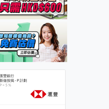
匯豐銀行
新做按揭 - P 計劃
P = 5 %