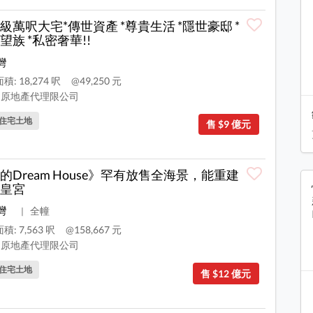
級萬呎大宅*傳世資產 *尊貴生活 *隱世豪邸 *
望族 *私密奢華!!
灣
: 18,274 呎
@49,250 元
原地產代理限公司
住宅土地
售 $9 億元
的Dream House》罕有放售全海景，能重建
皇宮
灣
全幢
|
積: 7,563 呎
@158,667 元
原地產代理限公司
住宅土地
售 $12 億元