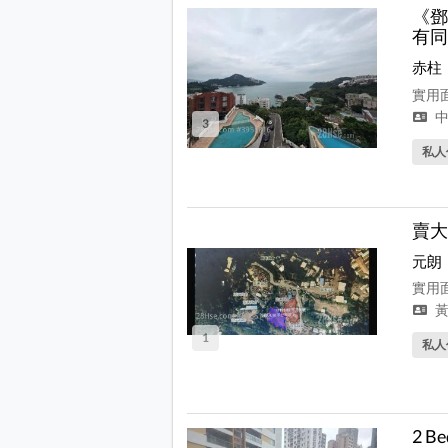
《鄧
有同
赤柱
實用面
中
3
私人
賣大
元朗
實用面積
黃
1
私人
2 B