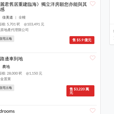
麗君舊居重建臨海》獨立洋房願您亦能與其
感
佳美道
全幢
|
積: 5,701 呎
@103,491 元
原地產代理限公司
住宅土地
售 $5.9 億元
路邊車到地
農地
: 28,000 呎
@1,150 元
金置業
住宅土地
售 $3,220 萬
元
edrooms