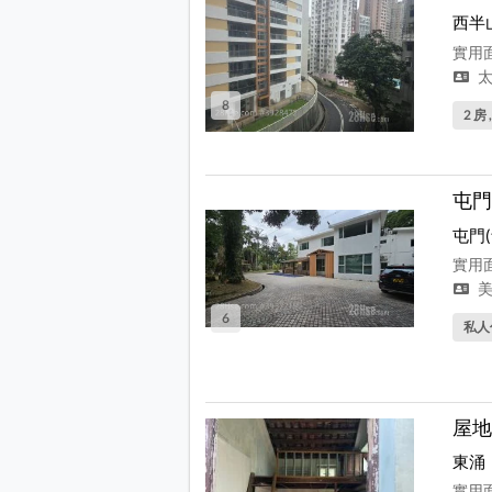
西半
實用面
太
8
2 房 
屯門
屯門
實用面
美
6
私人
屋地
東涌
實用面