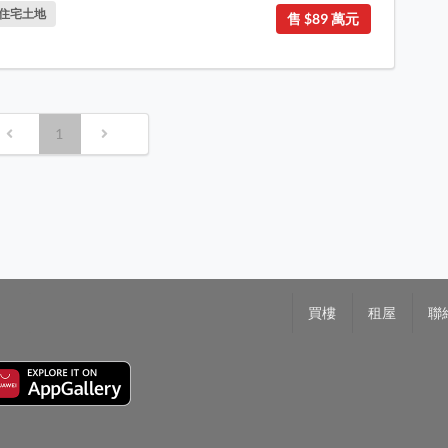
住宅土地
售 $89 萬元
1
買樓
租屋
聯