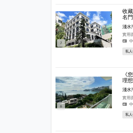
收藏
名門
淺水
實用面積
中
7
私人
《您
理想
淺水
實用面
中
6
私人