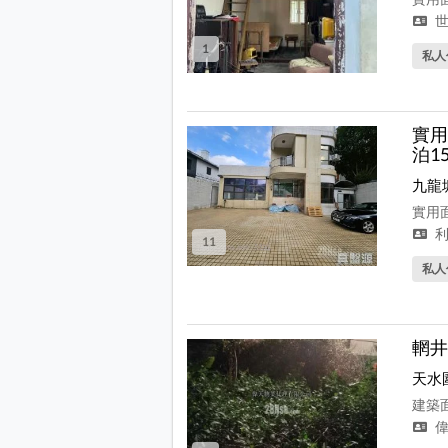
世
1
私人
實用
泊1
九龍
實用面
利
11
私人
輞井
天水
建築面
偉