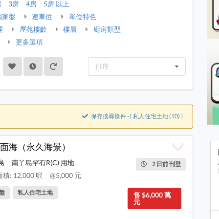
房
3房
4房
5房 以上
獨家盤
連車位
單位特色
理
屋苑樓齡
樓層
廚房類型
更多選項
排序
保存搜尋條件 - [ 私人住宅土地 (10) ]
面海（永久海景）
島
南丫島罕有R(C) 用地
2 日前 刊登
: 12,000 呎
@5,000 元
盤
私人住宅土地
售 $6,000 萬
元