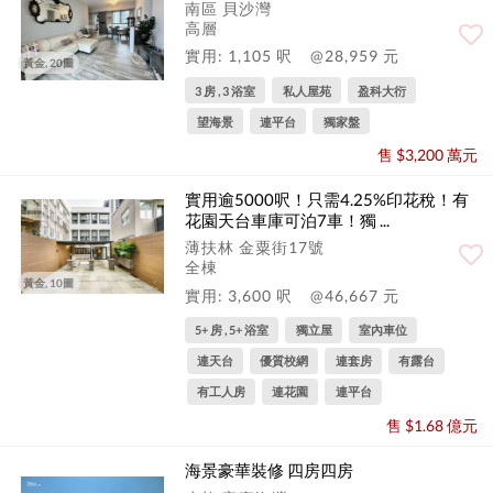
南區 貝沙灣
高層
實用: 1,105 呎
@28,959 元
黃金, 20圖
3 房 , 3 浴室
私人屋苑
盈科大衍
望海景
連平台
獨家盤
售 $3,200 萬元
實用逾5000呎！只需4.25%印花稅！有
花園天台車庫可泊7車！獨 ...
薄扶林 金粟街17號
全棟
黃金, 10圖
實用: 3,600 呎
@46,667 元
5+ 房 , 5+ 浴室
獨立屋
室內車位
連天台
優質校網
連套房
有露台
有工人房
連花園
連平台
售 $1.68 億元
海景豪華裝修 四房四房