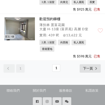
3 房 , 1 浴室
向東北
私人屋苑
長實
售 $925 萬元
已售
歡迎預約睇樓
薄扶林 置富花園
大廈 H-13座 (富昇苑) 高層 D室
實用: 439 呎
@13,622 元
置頂, 9圖
2 房 , 1 浴室
向西南
私人屋苑
香港置地
售 $598 萬元
已售
1
1
下一頁
聯絡我們
關於我們
服務條款
私隱政策