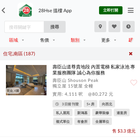
28Hse 搵樓 App
立即打開
搜尋
區域
售價
類別
更多
住宅,南區 (187)
壽臣山道尊貴地段 內置電梯 私家泳池 專
業服務團隊 誠心為你服務
壽臣山 Shouson Peak
獨立屋 15號屋 全幢
黃金, 4圖
實用: 4,111 呎
@80,272 元
3 日前 刊登
5+ 房
向西北
私人屋苑
新鴻基
豪華裝修
連套房
複式單位
有會所
全層單位
售 $3.3 億元