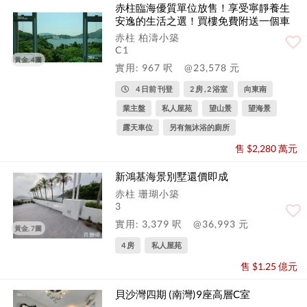
赤柱臨海優質單位放售！享受寧靜養生
安逸的生活之選！買樓免費附送一個車
位！
赤柱 柏濤小築
C1
黃金, 4圖
實用: 967 呎
@23,578 元
4 日前 刊登
2 房 , 2 浴室
向東南
業主盤
私人屋苑
望山景
望海景
露天車位
另有無沐浴的廁所
售 $2,280 萬元
新鴻基海景別墅還價即成
赤柱 珊瑚小築
3
實用: 3,379 呎
@36,993 元
黃金, 7圖
4 房
私人屋苑
售 $1.25 億元
貝沙灣四期 (南灣)9座高層C室