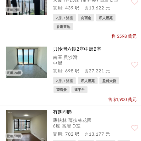
實用: 439 呎
@13,622 元
置頂, 7圖
2 房 , 1 浴室
向西南
私人屋苑
香港置地
售 $598 萬元
貝沙灣六期2座中層B室
南區 貝沙灣
中層
實用: 698 呎
@27,221 元
置頂, 20圖
2 房 , 1 浴室
私人屋苑
盈科大衍
望海景
連平台
售 $1,900 萬元
有匙即睇
薄扶林 薄扶林花園
6座 高層 D室
實用: 702 呎
@13,177 元
置頂, 10圖