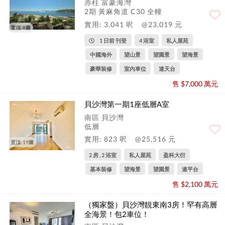
赤柱 富豪海灣
2期 黃麻角道 C30 全幢
實用: 3,041 呎
@23,019 元
置頂, 8圖
1 日前 刊登
4 浴室
私人屋苑
中國海外
望山景
望園景
望海景
豪華裝修
室內車位
連天台
售 $7,000 萬元
貝沙灣第一期1座低層A室
南區 貝沙灣
低層
實用: 823 呎
@25,516 元
置頂, 19圖
2 房 , 2 浴室
私人屋苑
盈科大衍
基本裝修
望海景
望園景
連平台
售 $2,100 萬元
（獨家盤）貝沙灣靚東南3房！罕有高層
全海景！包2車位！