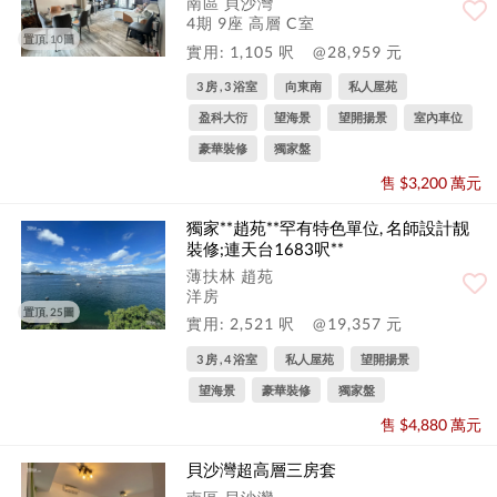
南區 貝沙灣
4期 9座 高層 C室
置頂, 10圖
實用: 1,105 呎
@28,959 元
3 房 , 3 浴室
向東南
私人屋苑
盈科大衍
望海景
望開揚景
室內車位
豪華裝修
獨家盤
售 $3,200 萬元
獨家**趙苑**罕有特色單位, 名師設計靓
裝修;連天台1683呎**
薄扶林 趙苑
洋房
置頂, 25圖
實用: 2,521 呎
@19,357 元
3 房 , 4 浴室
私人屋苑
望開揚景
望海景
豪華裝修
獨家盤
售 $4,880 萬元
貝沙灣超高層三房套