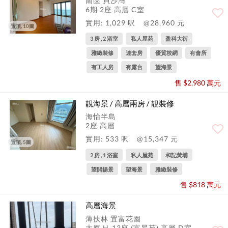
南區 貝沙灣
6期 2座 高層 C室
實用: 1,029 呎
@28,960 元
置頂, 10圖
3 房 , 2 浴室
私人屋苑
盈科大衍
雅緻裝修
連套房
優質校網
有會所
有工人房
有露台
望海景
售 $2,980 萬元
靚海景 / 高層兩房 / 靚裝修
海怡半島
2座 高層
實用: 533 呎
@15,347 元
置頂, 5圖
2 房 , 1 浴室
私人屋苑
和記黃埔
望開揚景
望海景
雅緻裝修
售 $818 萬元
高層海景
薄扶林 置富花園
大廈 H-13座 (富昇苑) 高層 D室