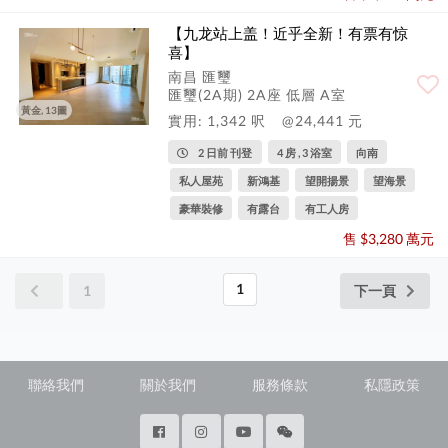
【九龙站上盖！近乎全新！有票有惊
喜】
南昌 匯璽
匯璽(2A期) 2A座 低層 A室
黃金, 13圖
實用: 1,342 呎
@24,441 元
2 日前 刊登
4 房 , 3 浴室
向南
私人屋苑
新鴻基
望開揚景
望海景
豪華裝修
有露台
有工人房
售 $3,280 萬元
1
1
下一頁
聯絡我們
關於我們
服務條款
私隱政策