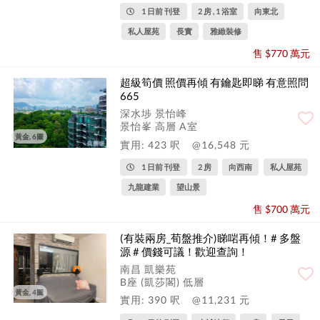
1 日前 刊登
2 房 , 1 浴室
向東北
私人屋苑
長實
雅緻裝修
售 $770 萬元
超級筍價 照價再傾 有鑰匙即睇 有意照問
665
深水埗 景怡峰
景怡峯 高層 A室
黃金, 6圖
實用: 423 呎
@16,548 元
1 日前 刊登
2 房
向西南
私人屋苑
九龍建業
望山景
售 $700 萬元
(有裝兩房_荀盤推介)睇啱再傾！# 多盤
源 # 價錢可議！歡迎查詢！
南昌 凱樂苑
B座 (凱莎閣) 低層
黃金, 4圖
實用: 390 呎
@11,231 元