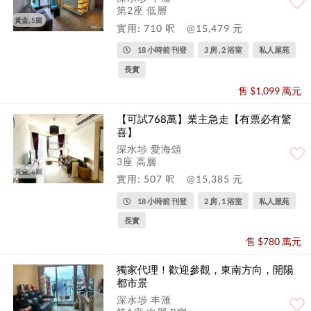
第2座 低層
黃金, 5圖
實用: 710 呎
@15,479 元
18 小時前 刊登
3 房 , 2 浴室
私人屋苑
長實
售 $1,099 萬元
【可試768萬】業主急走【有票必有驚
喜】
深水埗 愛海頌
3座 高層
黃金, 6圖
實用: 507 呎
@15,385 元
18 小時前 刊登
2 房 , 1 浴室
私人屋苑
長實
售 $780 萬元
獨家代理！歡迎參觀，東南方向，開陽
都市景
深水埗 丰滙