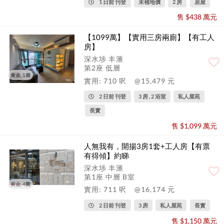
1 日前 刊登
未補地價
2 房
居屋
售 $438 萬元
【1099萬】【實用三房兩廁】【有工人
房】
深水埗 丰滙
第2座 低層
黃金, 5圖
實用: 710 呎
@15,479 元
2 日前 刊登
3 房 , 2 浴室
私人屋苑
長實
售 $1,099 萬元
人無我有，開揚3房1套+工人房【有票
有得傾】約睇
深水埗 丰滙
第1座 中層 B室
黃金, 4圖
實用: 711 呎
@16,174 元
2 日前 刊登
3 房
私人屋苑
長實
售 $1,150 萬元