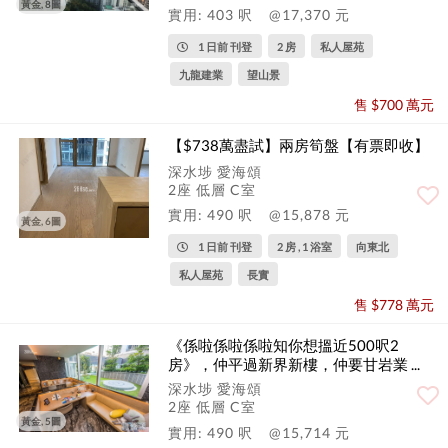
黃金, 8圖
實用: 403 呎
@17,370 元
1 日前 刊登
2 房
私人屋苑
九龍建業
望山景
售 $700 萬元
【$738萬盡試】兩房筍盤【有票即收】
深水埗 愛海頌
2座 低層 C室
實用: 490 呎
@15,878 元
黃金, 6圖
1 日前 刊登
2 房 , 1 浴室
向東北
私人屋苑
長實
售 $778 萬元
《係啦係啦係啦知你想搵近500呎2
房》，仲平過新界新樓，仲要甘岩業 ...
深水埗 愛海頌
2座 低層 C室
黃金, 5圖
實用: 490 呎
@15,714 元