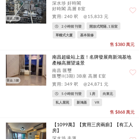
深水埗 好時閣
好時閣 高層 B室
實用: 240 呎
@15,833 元
黃金, 7圖
2 小時前 刊登
開放式間隔 , 1 浴室
單幢式大廈
基本裝修
售 $380 萬元
南昌超級站上蓋！名牌發展商新鴻基地
產極高層望遠景
南昌 匯璽
匯璽II(3期) 3B座 高層 E室
黃金, 5圖
實用: 349 呎
@24,871 元
5 小時前 刊登
1 房
向東北
私人屋苑
新鴻基
VR
售 $868 萬元
【1099萬】【實用三房兩廁】【有工人
房】
深水埗 丰滙