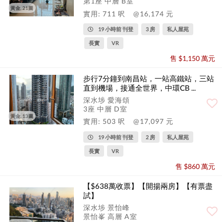
第1座 中層 B室
黃金, 21圖
實用: 711 呎
@16,174 元
19 小時前 刊登
3 房
私人屋苑
長實
VR
售 $1,150 萬元
步行7分鐘到南昌站，一站高鐵站，三站
直到機場，接通全世界，中環CB ...
深水埗 愛海頌
3座 中層 D室
黃金, 13圖
實用: 503 呎
@17,097 元
19 小時前 刊登
2 房
私人屋苑
長實
VR
售 $860 萬元
【$638萬收票】【開揚兩房】【有票盡
試】
深水埗 景怡峰
景怡峯 高層 A室