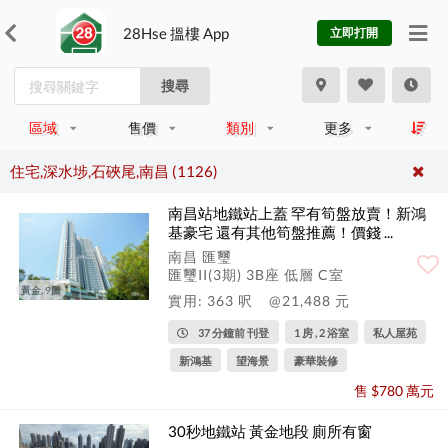
28Hse 搵樓 App
立即打開
搜尋
區域
售價
類別
更多
住宅,深水埗,石硤尾,南昌 (1126)
南昌站地鐵站上蓋 罕有筍盤放賣！新鴻
基豪宅 還有其他筍盤推薦！價錢 ...
南昌 匯璽
匯璽II(3期) 3B座 低層 C室
黃金, 9圖
實用: 363 呎
@21,488 元
37 分鐘前 刊登
1 房 , 2 浴室
私人屋苑
新鴻基
望海景
豪華裝修
售 $780 萬元
30秒地鐵站 黃金地段 廁所有窗