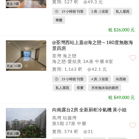
實用: 527 呎
@49.3 元
黃金, 9圖
19 小時前 刊登
2 房 , 1 浴室
私人屋苑
華懋
租 $26,000 元
@荃灣西站上蓋@海之戀～180度無敵海
景四房
荃灣 海之戀
海之戀‧愛炫美 3A座 中層 B室
黃金, 10圖
實用: 1,163 呎
@42.1 元
19 小時前 刊登
4 房 , 3 浴室
向西南
私人屋苑
長實
另有無沐浴的廁所
租 $49,000 元
向南露台2房 全新厨柜冷氣機 黃小姐
馬灣 珀麗灣
第5期 27座 中層
實用: 574 呎
@31
黃金, 5圖