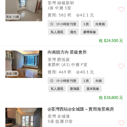
荃灣 綠楊新邨
J座 中層 5室
實用: 582 呎
@42.1 元
黃金, 10圖
19 小時前 刊登
3 房
向東南
私人屋苑
僑光
豪華裝修
租 $24,500 元
向南靚方向 星級會所
荃灣 爵悅庭
東爵軒 (A1) 中層 F室
實用: 469 呎
@40.1 元
黃金, 8圖
19 小時前 刊登
2 房
向南
私人屋苑
新鴻基
基本裝修
租 $18,800 元
@荃灣西站@全城匯～實用海景兩房
荃灣 全城滙
5座 低層 D室