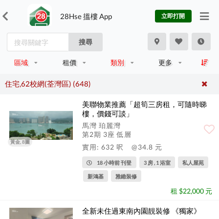
28Hse 搵樓 App
立即打開
搜尋
區域
租價
類別
更多
住宅,62校網(荃灣區) (648)
美聯物業推薦「超筍三房租，可隨時睇
樓，價錢可談」
馬灣 珀麗灣
第2期 3座 低層
黃金, 8圖
實用: 632 呎
@34.8 元
18 小時前 刊登
3 房 , 1 浴室
私人屋苑
新鴻基
雅緻裝修
租 $22,000 元
全新未住過東南內園靚裝修 《獨家》