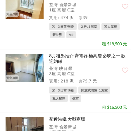
荃灣 愉景新城
1座 高層 C室
黃金, 9圖
實用: 474 呎
@39
3 日前 刊登
2 房 , 1 浴室
私人屋苑
新世界
VR
租 $18,500 元
8月租盤推介 齊電器 極高層 必睇之一 歡
迎約睇
荃灣 映日灣
3座 高層 C室
黃金, 8圖
實用: 218 呎
@75.7 元
3 日前 刊登
開放式間隔 , 1 浴室
私人屋苑
億京
租 $16,500 元
鄰近港鐵 大型商場
荃灣 愉景新城