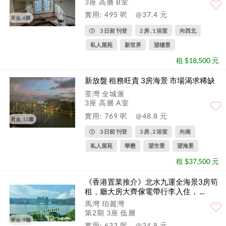
3座 高層 B室
實用: 495 呎
@37.4 元
黃金, 6圖
3 日前 刊登
2 房 , 1 浴室
向西北
私人屋苑
新世界
望樓景
租 $18,500 元
新放盤 租務旺貴 3房海景 市場渴求稀缺
荃灣 全城滙
3座 高層 A室
實用: 769 呎
@48.8 元
黃金, 11圖
3 日前 刊登
3 房 , 2 浴室
向南
私人屋苑
華懋
望市景
望海景
租 $37,500 元
《香港置業推介》北水九運全海景3房筍
租，廳大房大齊傢電帶行李入住， ...
馬灣 珀麗灣
第2期 3座 低層
黃金, 9圖
實用: 632 呎
@34.8 元