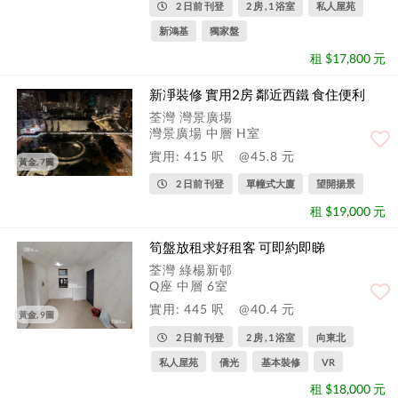
2 日前 刊登
2 房 , 1 浴室
私人屋苑
新鴻基
獨家盤
租 $17,800 元
新凈裝修 實用2房 鄰近西鐵 食住便利
荃灣 灣景廣場
灣景廣場 中層 H室
實用: 415 呎
@45.8 元
黃金, 7圖
2 日前 刊登
單幢式大廈
望開揚景
租 $19,000 元
筍盤放租求好租客 可即約即睇
荃灣 綠楊新邨
Q座 中層 6室
實用: 445 呎
@40.4 元
黃金, 9圖
2 日前 刊登
2 房 , 1 浴室
向東北
私人屋苑
僑光
基本裝修
VR
租 $18,000 元