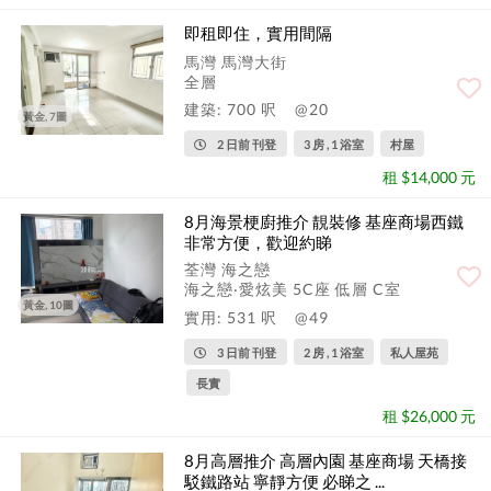
即租即住，實用間隔
馬灣 馬灣大街
全層
建築: 700 呎
@20
黃金, 7圖
2 日前 刊登
3 房 , 1 浴室
村屋
租 $14,000 元
8月海景梗廚推介 靚裝修 基座商場西鐵
非常方便，歡迎約睇
荃灣 海之戀
海之戀‧愛炫美 5C座 低層 C室
黃金, 10圖
實用: 531 呎
@49
3 日前 刊登
2 房 , 1 浴室
私人屋苑
長實
租 $26,000 元
8月高層推介 高層內園 基座商場 天橋接
駁鐵路站 寧靜方便 必睇之 ...