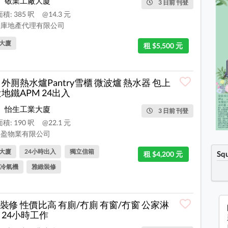
敬業工廠大廈
3 日前 刊登
積: 385 呎
@14.3 元
庫地產代理有限公司
大廈
租 $5,500 元
 外厠熱水爐Pantry雪櫃 微波爐 熱水器 包上
近地鐵APM 24出入
怡生工業大廈
3 日前 刊登
積: 190 呎
@22.1 元
盈物業有限公司
大廈
24小時出入
獨立信箱
Sq
租 $4,200 元
冷氣機
雅緻裝修
裝修 性價比高 有廁/冇廁 有窗/冇窗 公家淋
 24小時工作