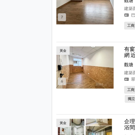
觀塘
建築面
巴
7
工商
有窗
黃金
網 
觀塘
建築面
翠
6
工商
獨立
企理
黃金
浴間