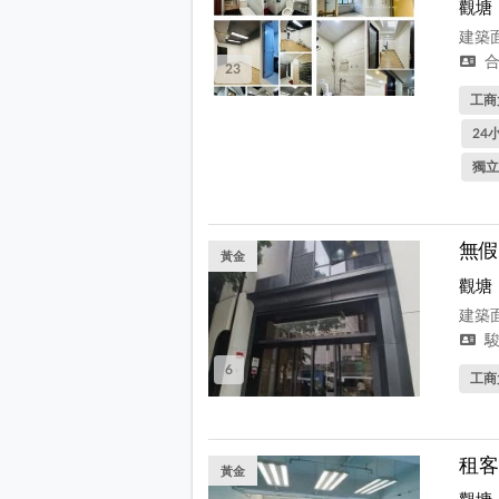
觀塘
建築面
合
23
工商
24
獨立
無假
黃金
觀塘
建築面
駿
6
工商
租客
黃金