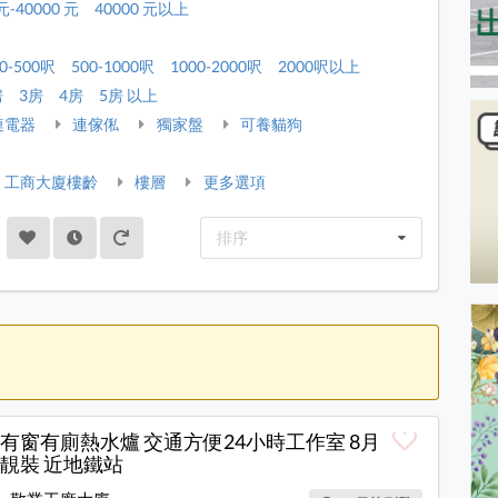
元-40000 元
40000 元以上
0-500呎
500-1000呎
1000-2000呎
2000呎以上
房
3房
4房
5房 以上
連電器
連傢俬
獨家盤
可養貓狗
工商大廈樓齡
樓層
更多選項
排序
有窗有廁熱水爐 交通方便24小時工作室 8月
靚裝 近地鐵站