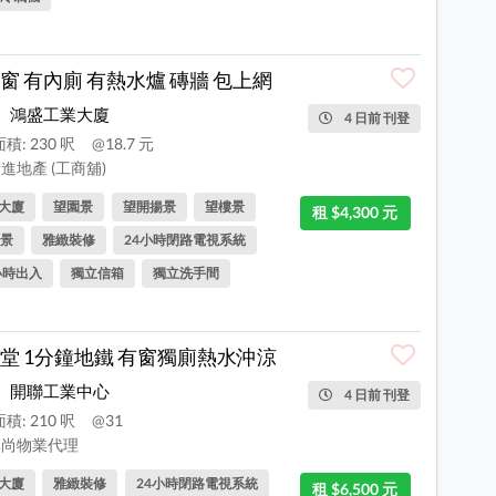
窗 有內廁 有熱水爐 磚牆 包上網
鴻盛工業大廈
4 日前 刊登
積: 230 呎
@18.7 元
進地產 (工商舖)
大廈
望園景
望開揚景
望樓景
租 $4,300 元
景
雅緻裝修
24小時閉路電視系統
小時出入
獨立信箱
獨立洗手間
堂 1分鐘地鐵 有窗獨廁熱水沖涼
開聯工業中心
4 日前 刊登
積: 210 呎
@31
尚物業代理
大廈
雅緻裝修
24小時閉路電視系統
租 $6,500 元