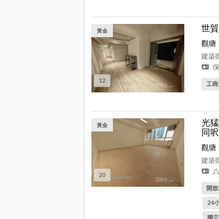
世貿
黃金
觀塘
建築面
保
12
工商
光猛
黃金
同呎
觀塘
建築面
八
20
開放
24
獨立