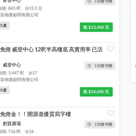
富登中心
3 日前 刊登
積: 865 呎
@15.5 元
富物業顧問有限公司
大廈
租 $13,400 元
免佣 威登中心 12呎半高樓底 高實用率 已活
威登中心
3 日前 刊登
積: 1,447 呎
@17
富物業顧問有限公司
大廈
租 $24,600 元
免佣金！！開源道優質寫字樓
創貿廣場
3 日前 刊登
積: 716 呎
@16