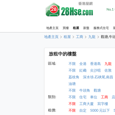
No.
地產主頁
買樓
租屋
新盤
服務式住宅
地產主頁
租屋
工商
九龍
觀塘,牛
放租中的樓盤
區域:
不限
全港
香港島
九龍
不限
紅磡
尖沙咀
佐敦
荔枝角
深水埗,石硤尾,南昌
油塘
不限
牛頭角
觀塘
類別:
不限
住宅
車位
工商
不限
工商大廈
寫字樓
租價:
不限
自定
5000 元以下