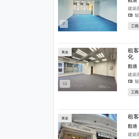
觀塘
建築面
駿
7
工商
租客
黃金
化
觀塘
建築面
駿
12
工商
租客
黃金
觀塘
建築面