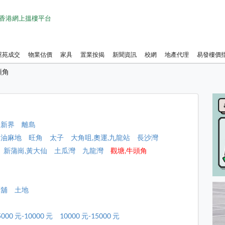
1 香港網上搵樓平台
屋苑成交
物業估價
家具
置業按揭
新聞資訊
校網
地產代理
易發樓價
頭角
新界
離島
油麻地
旺角
太子
大角咀,奧運,九龍站
長沙灣
新蒲崗,黃大仙
土瓜灣
九龍灣
觀塘,牛頭角
店舖
土地
5000 元-10000 元
10000 元-15000 元