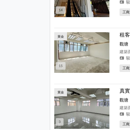
駿
14
工商
租客
黃金
觀塘
建築面
駿
15
工商
真實
黃金
觀塘
建築面
駿
3
工商