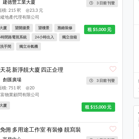
建德豐工業大廈
3 日前 刊登
積: 215 呎
@23.3 元
縱地產代理有限公司
大廈
望開揚景
望樓景
雅緻裝修
租 $5,000 元
小時閉路電視系統
24小時出入
獨立信箱
洗手間
獨立冷氣機
天花 新淨靚大廈 四正企理
創匯廣場
3 日前 刊登
積: 751 呎
@20
富物業顧問有限公司
大廈
租 $15,000 元
免佣 多用途工作室 有裝修 靚寫裝