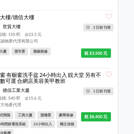
大樓/德信大樓
世貿大樓
3 日前 刊登
積: 150 呎
@23.3 元
誠物業代理有限公司
大廈
望市景
雅緻裝修
租 $3,500 元
窗 有橱窗洗手盆 24小時出入 靚大堂 另有不
數可選 合網店美容美甲教班
德信工業大廈
3 日前 刊登
積: 540 呎
@15.6 元
方地產代理
式間隔
工商大廈
望樓景
豪華裝修
租 $8,400 元
小時閉路電視系統
24小時出入
獨立信箱
冷氣機