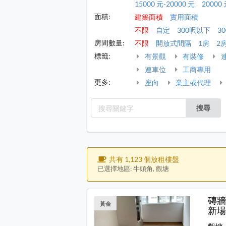
15000 元-20000 元
20000 
面積:
建築面積
實用面積
不限
自定
300呎以下
30
房間數量:
不限
開放式間隔
1房
2
標籤:
有景觀
有裝修
連車位
工商專用
更多:
座向
業主或代理
搜尋
共有 1,123 個放租樓盤
已選擇地區: 牛頭角, 觀塘
磚牆
黃金
新場