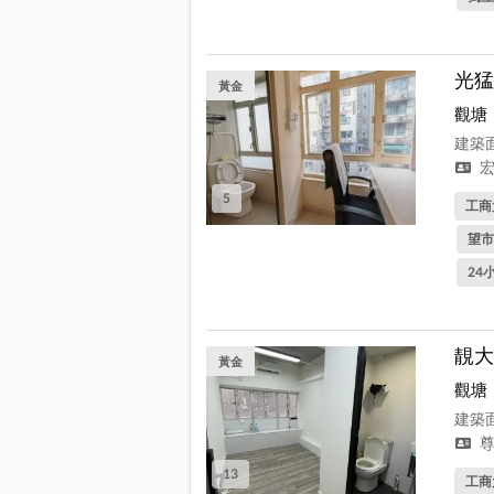
光猛
黃金
觀塘
建築面
宏
5
工商
望市
24
靚大
黃金
觀塘
建築面
尊
13
工商