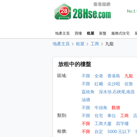
No.
地產主頁
買樓
租屋
新盤
服務式住宅
地產主頁
租屋
工商
九龍
放租中的樓盤
區域:
不限
全港
香港島
九龍
不限
紅磡
尖沙咀
佐敦
荔枝角
深水埗,石硤尾,南昌
油塘
不限
牛頭角
觀塘
類別:
不限
住宅
車位
工商
不限
工商大廈
寫字樓
租價:
不限
自定
5000 元以下