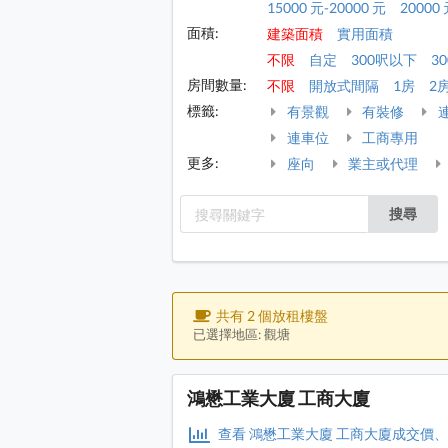
15000 元-20000 元
20000 
面積:
建築面積
實用面積
不限
自定
300呎以下
30
房間數量:
不限
開放式間隔
1房
2
標籤:
有景觀
有裝修
連車位
工商專用
更多:
座向
業主或代理
搜尋
共有 2 個放租樓盤
已選擇地區: 觀塘
鴻懋工業大廈 工商大廈
查看 鴻懋工業大廈 工商大廈成交價