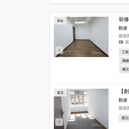
裝修
黃金
觀塘
建築面
富
4
工商
雅緻
獨立
【創
置頂
觀塘
建築面
業主
7