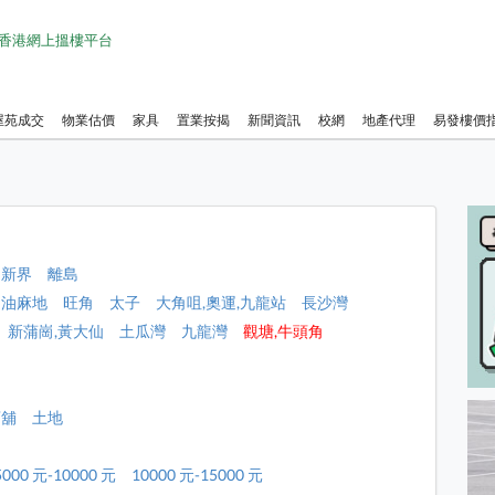
1 香港網上搵樓平台
屋苑成交
物業估價
家具
置業按揭
新聞資訊
校網
地產代理
易發樓價
新界
離島
油麻地
旺角
太子
大角咀,奧運,九龍站
長沙灣
新蒲崗,黃大仙
土瓜灣
九龍灣
觀塘,牛頭角
店舖
土地
5000 元-10000 元
10000 元-15000 元