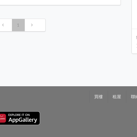
1
買樓
租屋
聯