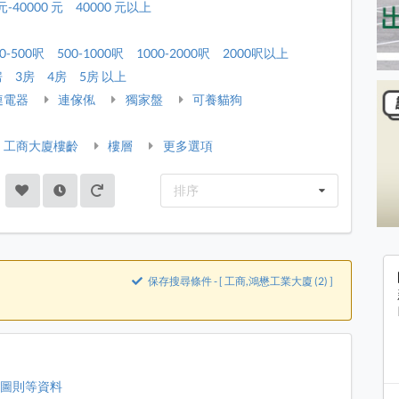
元-40000 元
40000 元以上
0-500呎
500-1000呎
1000-2000呎
2000呎以上
房
3房
4房
5房 以上
連電器
連傢俬
獨家盤
可養貓狗
工商大廈樓齡
樓層
更多選項
排序
保存搜尋條件 - [ 工商,鴻懋工業大廈 (2) ]
、圖則等資料