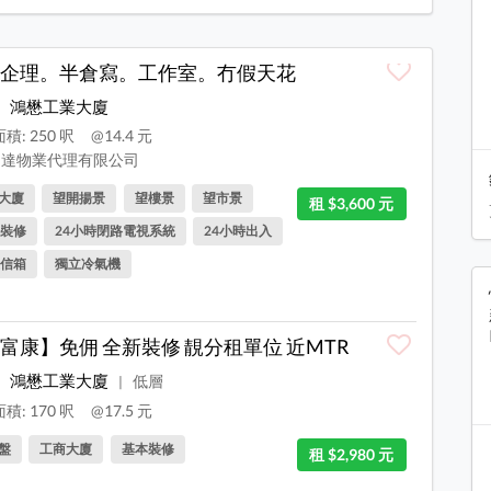
企理。半倉寫。工作室。冇假天花
鴻懋工業大廈
積: 250 呎
@14.4 元
達物業代理有限公司
大廈
望開揚景
望樓景
望市景
租 $3,600 元
裝修
24小時閉路電視系統
24小時出入
信箱
獨立冷氣機
富康】免佣 全新裝修 靚分租單位 近MTR
鴻懋工業大廈
低層
|
積: 170 呎
@17.5 元
盤
工商大廈
基本裝修
租 $2,980 元