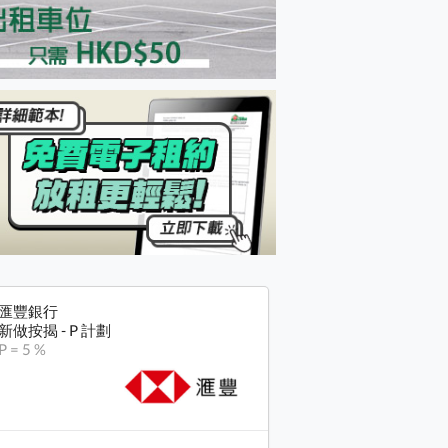
匯豐銀行
新做按揭 - P 計劃
P = 5 %