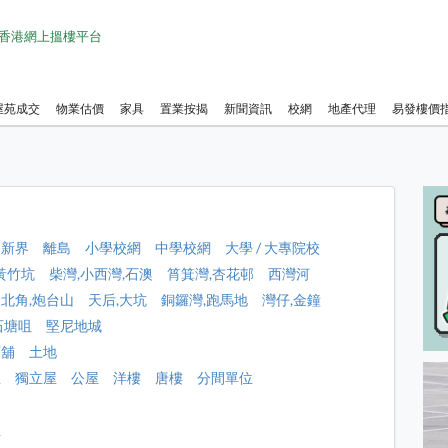
1 香港網上搵樓平台
屋苑成交
物業估價
家具
置業按揭
新聞資訊
校網
地產代理
易發樓價
涌
新界
離島
小學校網
中學校網
大學 / 大專院校
黃竹坑
柴灣,小西灣,石澳
筲箕灣,杏花邨
西灣河
北角,炮台山
天后,大坑
銅鑼灣,跑馬地
灣仔,金鐘
石塘咀
堅尼地城
店舖
土地
屋
獨立屋
公屋
洋樓
唐樓
分間單位
租