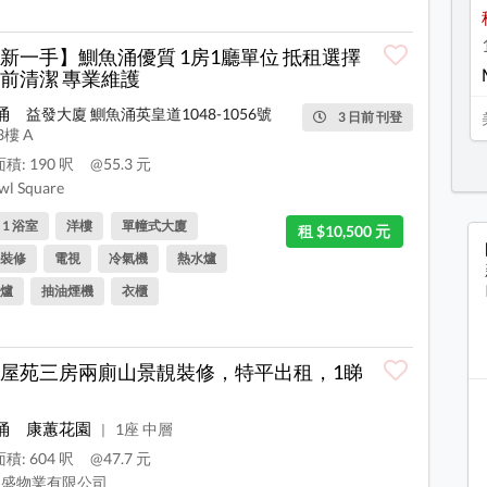
新一手】鰂魚涌優質 1房1廳單位 抵租選擇
前清潔 專業維護
涌
益發大廈 鰂魚涌英皇道1048-1056號
3 日前 刊登
3樓 A
積: 190 呎
@55.3 元
l Square
, 1 浴室
洋樓
單幢式大廈
租 $10,500 元
裝修
電視
冷氣機
熱水爐
爐
抽油煙機
衣櫃
屋苑三房兩廁山景靚裝修，特平出租，1睇
涌
康蕙花園
1座 中層
|
積: 604 呎
@47.7 元
盛物業有限公司