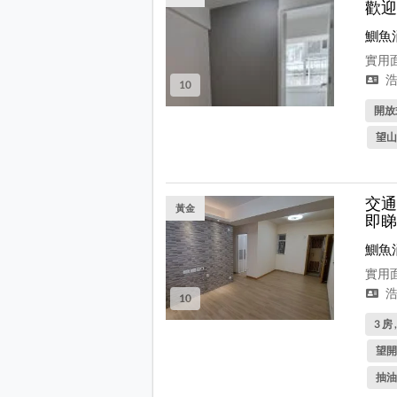
歡迎
鰂魚
實用面
浩
10
開放式
望山
交通
黃金
即睇
鰂魚
實用面
浩
10
3 房 
望開
抽油