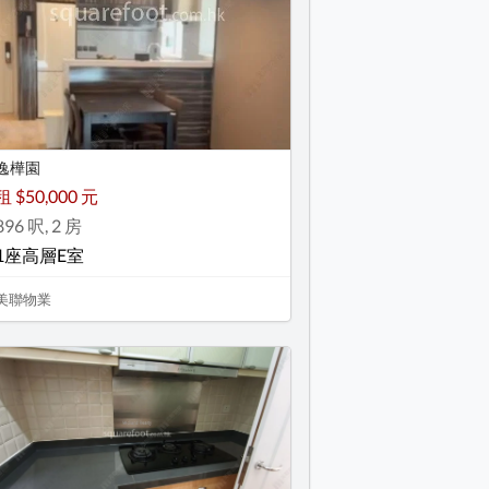
逸樺園
租 $50,000 元
896 呎, 2 房
1座高層E室
美聯物業