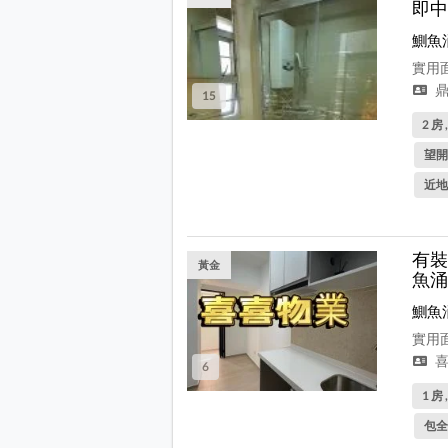
即中
鰂魚
實用面
鼎
15
2 房 
望開
近地
有裝
黃金
魚涌
鰂魚
實用面
喜
6
1 房 
包全