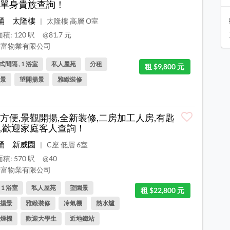
單身貴族查詢！
涌
太隆樓
太隆樓 高層 O室
|
積: 120 呎
@81.7 元
富物業有限公司
間隔 , 1 浴室
私人屋苑
分租
租 $9,800 元
景
望開揚景
雅緻裝修
方便,景觀開揚,全新装修,二房加工人房,有匙
,歡迎家庭客人查詢！
涌
新威園
C座 低層 6室
|
積: 570 呎
@40
富物業有限公司
, 1 浴室
私人屋苑
望園景
租 $22,800 元
揚景
雅緻裝修
冷氣機
熱水爐
煙機
歡迎大學生
近地鐵站