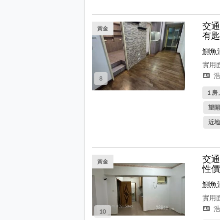
交通
黃金
有匙
鰂魚
實用面
浩
8
1 房 
望開
近地
交通
黃金
性價
鰂魚
實用面
浩
10