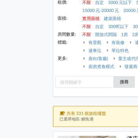
租價:
不限
自定
5000 元以下
15000 元-20000 元
20000 
面積:
實用面積
建築面積
不限
自定
300呎以下
30
房間數量:
不限
開放式間隔
1房
2
標籤:
有景觀
有裝修
連車位
單位特色
更多:
座向(客廳)
業主或代
廚房煮食模式
發展商
搜尋
共有 331 個放租樓盤
已選擇地區: 鰂魚涌