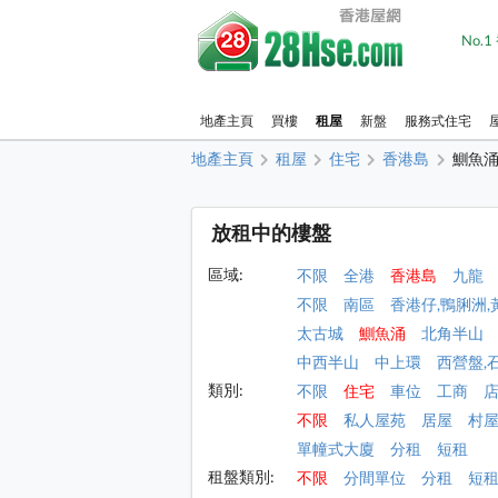
No.
地產主頁
買樓
租屋
新盤
服務式住宅
地產主頁
租屋
住宅
香港島
鰂魚
放租中的樓盤
區域:
不限
全港
香港島
九龍
不限
南區
香港仔,鴨脷洲,
太古城
鰂魚涌
北角半山
中西半山
中上環
西營盤,
類別:
不限
住宅
車位
工商
不限
私人屋苑
居屋
村
單幢式大廈
分租
短租
租盤類別:
不限
分間單位
分租
短