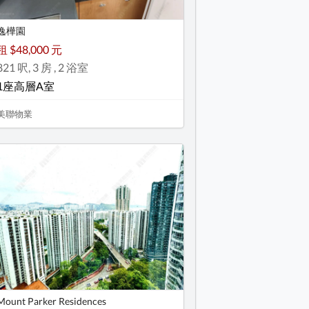
逸樺園
租 $48,000 元
821 呎, 3 房 , 2 浴室
1座高層A室
美聯物業
Mount Parker Residences