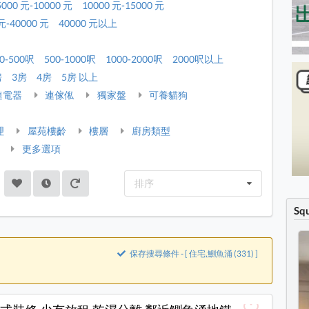
5000 元-10000 元
10000 元-15000 元
元-40000 元
40000 元以上
0-500呎
500-1000呎
1000-2000呎
2000呎以上
房
3房
4房
5房 以上
連電器
連傢俬
獨家盤
可養貓狗
理
屋苑樓齡
樓層
廚房類型
更多選項
排序
Sq
保存搜尋條件 - [ 住宅,鰂魚涌 (331) ]