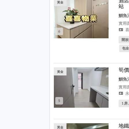
酒店
黃金
站
鰂魚
實用面
喜
6
開放式
包全
筍價
黃金
鰂魚
實用面
永
5
1 房 
地鐵
黃金