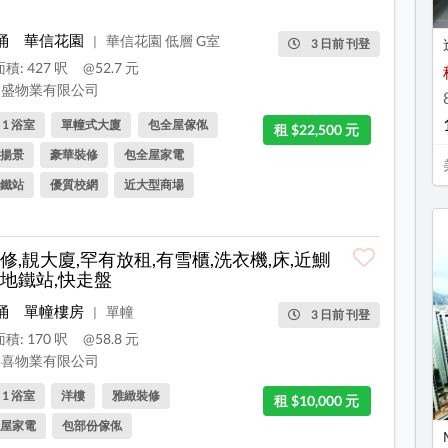
涌
華信花園
華信花園 低層 G室
|
3 日前 刊登
積: 427 呎
@52.7 元
盛物業有限公司
, 1 浴室
單幢式大廈
包全屋傢俬
租 $22,500 元
揚景
豪華裝修
包全屋家電
鐵站
優質校網
近大型商場
修,靚大廈,罕有放租,有雪櫃,洗衣機,床,近鰂
地鐵站,快走盤
涌
單幢樓房
單幢
|
3 日前 刊登
積: 170 呎
@58.8 元
喜物業有限公司
, 1 浴室
洋樓
雅緻裝修
租 $10,000 元
屋家電
包部份傢俬