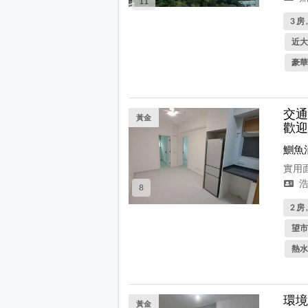
11
3 房 
近大
豪華
交通
黃金
歡迎
鰂魚
實用面
浩
8
2 房 
望市
熱水
環境
黃金