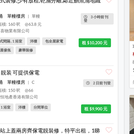
式裝修,少有放租,乾濕分離,鄰近鰂魚涌地鐵
涌
單幢樓房
單幢
|
3 小時前 刊
登
積: 160 呎
@63.8 元
喜物業有限公司
間隔 , 1 浴室
洋樓
包全屋家電
租 $10,200 元
屋傢俬
豪華裝修
 靚装 可提供傢電
涌
單幢樓房
C
|
2 日前 刊登
積: 150 呎
@66
恒地產香港有限公司
, 1 浴室
洋樓
分間單位
租 $9,900 元
站上蓋兩房齊傢電靚裝修，特平出租，1睇