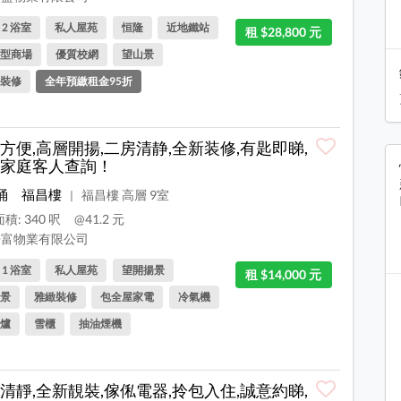
, 2 浴室
私人屋苑
恒隆
近地鐵站
租 $28,800 元
型商場
優質校網
望山景
裝修
全年預繳租金95折
方便,高層開揚,二房清静,全新装修,有匙即睇,
家庭客人查詢！
涌
福昌樓
福昌樓 高層 9室
|
積: 340 呎
@41.2 元
富物業有限公司
, 1 浴室
私人屋苑
望開揚景
租 $14,000 元
景
雅緻裝修
包全屋家電
冷氣機
爐
雪櫃
抽油煙機
清靜,全新靚裝,傢俬電器,拎包入住,誠意約睇,