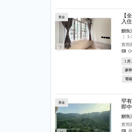
【全
黃金
入住
鰂魚
1-
|
實用面
7
Ow
1 房 
豪華
電磁
罕有
黃金
即中
鰂魚
實用面
鼎