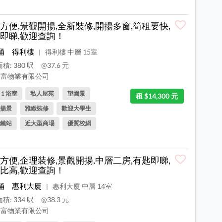
方便,景觀開揚,全新裝修,開揚多窗,筍租要快,
即睇,歡迎查詢！
涌
得利樓
得利樓 中層 15室
|
積: 380 呎
@37.6 元
富物業有限公司
, 1 浴室
私人屋苑
望園景
租 $14,300 元
揚景
雅緻裝修
歡迎大學生
鐵站
近大型商場
優質校網
方便,企理装修,景觀開揚,中層二房,有匙即睇,
比高,歡迎查詢！
涌
惠利大廈
惠利大廈 中層 14室
|
積: 334 呎
@38.3 元
富物業有限公司