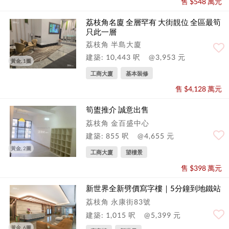
售 $548 萬元
荔枝角名廈 全層罕有 大街靚位 全區最筍
只此一層
荔枝角 半島大廈
建築: 10,443 呎
@3,953 元
黃金, 1圖
工商大廈
基本裝修
售 $4,128 萬元
筍盥推介 誠意出售
荔枝角 金百盛中心
建築: 855 呎
@4,655 元
黃金, 2圖
工商大廈
望樓景
售 $398 萬元
新世界全新劈價寫字樓｜5分鐘到地鐵站
荔枝角 永康街83號
建築: 1,015 呎
@5,399 元
黃金, 6圖