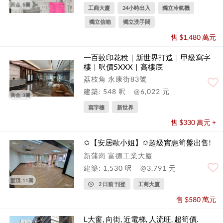
黃金, 6圖
工商大廈
24小時出入
獨立冷氣機
獨立信箱
獨立洗手間
售 $1,480 萬元
一百蚊印花稅｜新世界打造｜甲級寫字
樓｜呎價5XXX｜高樓底
荔枝角 永康街83號
建築: 548 呎
@6,022 元
黃金, 3圖
寫字樓
新世界
售 $330 萬元 +
✩【安居歐小姐】✩超級實惠筍盤出售!
新蒲崗 富德工業大廈
建築: 1,530 呎
@3,791 元
置頂, 11圖
2 日前 刊登
工商大廈
售 $580 萬元
L大窗, 向街, 近電梯, 人流旺, 超筍價.