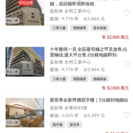
鐵，高回報即買即收租
荔枝角 永明工業中心
建築: 9,776 呎
@2,864 元
黃金, 2圖
工商大廈
望開揚景
基本裝修
售 $2,800 萬元
十年難得一見.全區最筍極之罕見放售,位
置極佳,連大平台售.2分鐘地鐵即到.
荔枝角 永明工業中心
建築: 9,776 呎
@2,864 元
黃金, 5圖
工商大廈
望開揚景
雅緻裝修
售 $2,800 萬元
新世界全新劈價寫字樓｜5分鐘到地鐵站
荔枝角 永康街83號
建築: 1,015 呎
@5,399 元
黃金, 6圖
寫字樓
新世界