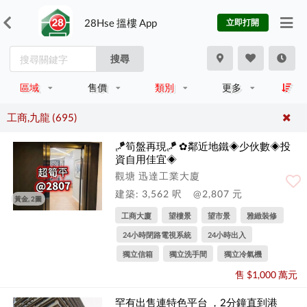
28Hse 搵樓 App
立即打開
搜尋
區域
售價
類別
更多
工商,九龍 (695)
🪁筍盤再現🪁 ✿鄰近地鐵◈少伙數◈投
資自用佳宜◈
觀塘 迅達工業大廈
建築: 3,562 呎
@2,807 元
黃金, 2圖
工商大廈
望樓景
望市景
雅緻裝修
24小時閉路電視系統
24小時出入
獨立信箱
獨立洗手間
獨立冷氣機
售 $1,000 萬元
罕有出售連特色平台 ，2分鐘直到港