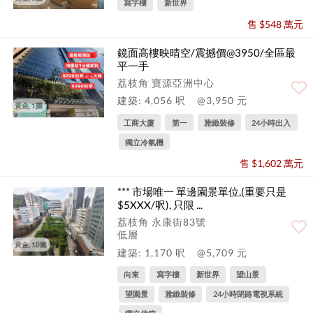
寫字樓
新世界
售 $548 萬元
鏡面高樓映晴空/震撼價@3950/全區最
平一手
荔枝角 寶源亞洲中心
建築: 4,056 呎
@3,950 元
黃金, 1圖
工商大廈
第一
雅緻裝修
24小時出入
獨立冷氣機
售 $1,602 萬元
*** 市場唯一 單邊園景單位,(重要只是
$5XXX/呎), 只限 ...
荔枝角 永康街83號
低層
黃金, 10圖
建築: 1,170 呎
@5,709 元
向東
寫字樓
新世界
望山景
望園景
雅緻裝修
24小時閉路電視系統