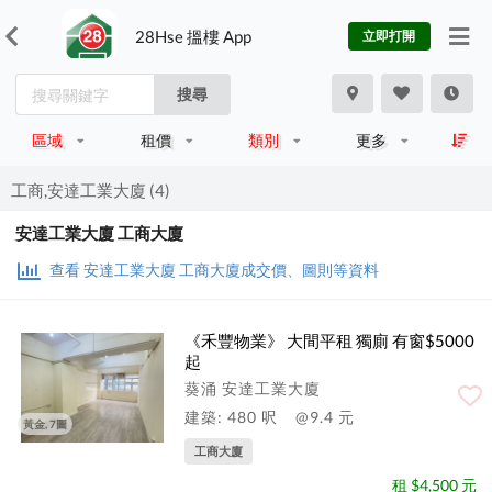
28Hse 搵樓 App
立即打開
搜尋
區域
租價
類別
更多
工商,安達工業大廈 (4)
安達工業大廈 工商大廈
查看 安達工業大廈 工商大廈成交價、圖則等資料
《禾豐物業》 大間平租 獨廁 有窗$5000
起
葵涌 安達工業大廈
建築: 480 呎
@9.4 元
黃金, 7圖
工商大廈
租 $4,500 元