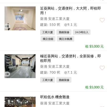
近葵興站，交通便利，大大間，即租即
用！
葵涌 安達工業大廈
建築: 550 呎
@9.1 元
8圖
工商大廈
雅緻裝修
24小時出入
獨立信箱
獨立冷氣機
租 $5,000 元
極近葵興站，交通便利，全新裝修，即
租即用
葵涌 安達工業大廈
建築: 700 呎
@7.1 元
2圖
工商大廈
雅緻裝修
租 $5,000 元
呎租低水 機會難逢
葵涌 安達工業大廈