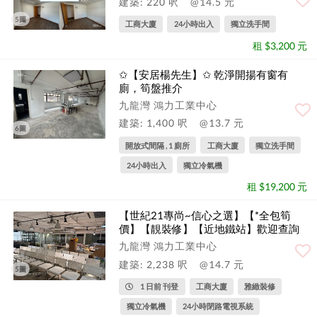
建築: 220 呎
@14.5 元
5圖
工商大廈
24小時出入
獨立洗手間
租 $3,200 元
✩【安居楊先生】✩ 乾淨開揚有窗有
廁，筍盤推介
九龍灣 鴻力工業中心
建築: 1,400 呎
@13.7 元
6圖
開放式間隔 , 1 廁所
工商大廈
獨立洗手間
24小時出入
獨立冷氣機
租 $19,200 元
【世紀21專尚~信心之選】【*全包筍
價】【靚裝修】【近地鐵站】歡迎查詢
九龍灣 鴻力工業中心
建築: 2,238 呎
@14.7 元
5圖
1 日前 刊登
工商大廈
雅緻裝修
獨立冷氣機
24小時閉路電視系統