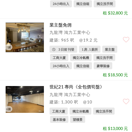
24小時出入
獨立信箱
獨立洗手間
租 $32,800 元
業主盤免佣
九龍灣 鴻力工業中心
建築: 965 呎
@19.2 元
7圖
3 日前 刊登
1 房 , 1 廁所
業主盤
工商大廈
獨立冷氣機
獨立洗手間
24小時出入
獨立信箱
豪華裝修
租 $18,500 元
世紀21 專尚《全包價筍盤》
九龍灣 鴻力工業中心
建築: 1,300 呎
@10
6圖
工商大廈
獨立冷氣機
獨立洗手間
基本裝修
望樓景
租 $13,000 元