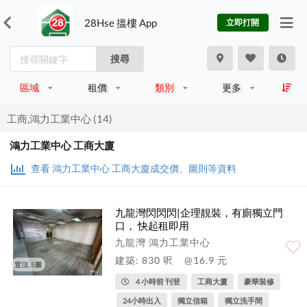
28Hse 搵樓 App
立即打開
搜尋
區域
租價
類別
更多
工商,鴻力工業中心 (14)
鴻力工業中心 工商大廈
查看 鴻力工業中心 工商大廈成交價、圖則等資料
九龍灣閃閃閃|企理靚裝，有廁獨立門
口， 快起租即用
九龍灣 鴻力工業中心
建築: 830 呎
@16.9 元
置頂, 5圖
4 小時前 刊登
工商大廈
豪華裝修
24小時出入
獨立信箱
獨立洗手間