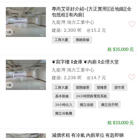
專尚艾菲好介紹~[方正實用][近地鐵][全
包抵租][有內廁]
九龍灣 鴻力工業中心
建築: 2,300 呎
@15.2 元
5圖
工商大廈
雅緻裝修
租 $35,000 元
❦寫字樓 𖠋倉庫 ❦內廁 𖠋企理大堂
九龍灣 鴻力工業中心
建築: 2,238 呎
@14.7 元
4圖
工商大廈
望開揚景
望樓景
望市景
基本裝修
24小時閉路電視系統
24小時出入
獨立信箱
獨立洗手間
獨立冷氣機
租 $33,000 元
減價求租 有冷氣 內廁單位 有匙即睇