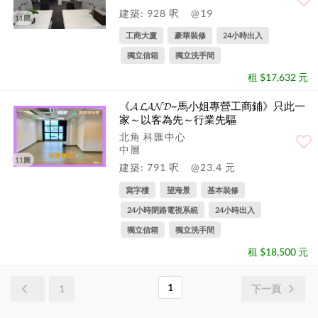
建築: 928 呎
@19
11圖
工商大廈
豪華裝修
24小時出入
獨立信箱
獨立洗手間
租 $17,632 元
《𝓐 𝓛𝓐𝓝𝓓~馬小姐專營工商鋪》只此一
家～以客為先～行業先驅
北角 科匯中心
中層
11圖
建築: 791 呎
@23.4 元
寫字樓
望海景
基本裝修
24小時閉路電視系統
24小時出入
獨立信箱
獨立洗手間
租 $18,500 元
1
1
下一頁