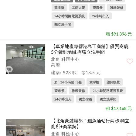
業主盤
工商大廈
望海景
雅緻裝修
24小時閉路電視系統
24小時出入
獨立洗手間
租 $91,396 元
【卓業地產專營港島工商舖】優質商廈,
5分鐘到地鐵,有獨立洗手間
北角 科匯中心
高層
7圖
建築: 928 呎
@18.5 元
14 小時前 刊登
寫字樓
望開揚景
望市景
雅緻裝修
24小時閉路電視系統
24小時出入
獨立信箱
獨立洗手間
租 $17,168 元
【北角豪裝爆盤！鰂魚涌站行两步 獨立
廁所+商業契】
北角 科匯中心