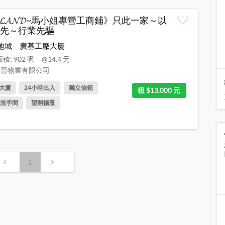
 𝓛𝓐𝓝𝓓~馬小姐專營工商鋪》只此一家～以
先～行業先驅
地城
廣基工廠大廈
積: 902 呎
@14.4 元
晉物業有限公司
大廈
24小時出入
獨立信箱
租 $13,000 元
洗手間
望開揚景
1