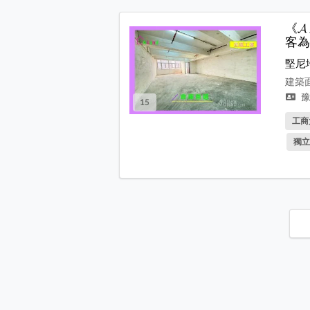
《
客為
堅尼
建築面
豫
15
工商
獨立