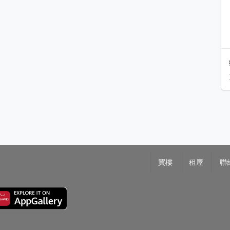
買樓
租屋
聯