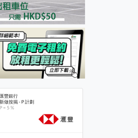
匯豐銀行
新做按揭 - P 計劃
P = 5 %