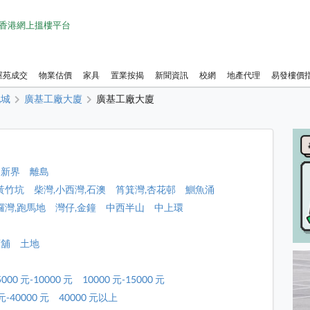
1 香港網上搵樓平台
屋苑成交
物業估價
家具
置業按揭
新聞資訊
校網
地產代理
易發樓價
地城
廣基工廠大廈
廣基工廠大廈
新界
離島
黃竹坑
柴灣,小西灣,石澳
筲箕灣,杏花邨
鰂魚涌
鑼灣,跑馬地
灣仔,金鐘
中西半山
中上環
店舖
土地
5000 元-10000 元
10000 元-15000 元
元-40000 元
40000 元以上