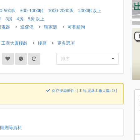
0-500呎
500-1000呎
1000-2000呎
2000呎以上
房
3房
4房
5房 以上
連電器
連傢俬
獨家盤
可養貓狗
工商大廈樓齡
樓層
更多選項
排序
保存搜尋條件 - [ 工商,廣基工廠大廈 (1) ]
、圖則等資料