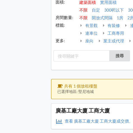
面積:
建築面積
實用面積
不限
自定
300呎以下
30
房間數量:
不限
開放式間隔
1房
2
標籤:
有景觀
有裝修
連車位
工商專用
更多:
座向
業主或代理
搜尋
共有 1 個放租樓盤
已選擇地區: 堅尼地城
廣基工廠大廈 工商大廈
查看 廣基工廠大廈 工商大廈成交價