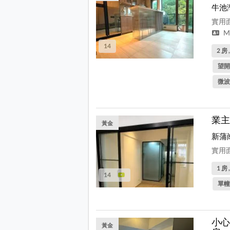
牛池
實用面
Me
14
2 房 
望開
微波
業主
黃金
新蒲
實用面
1 房 
14
單幢
小心
黃金