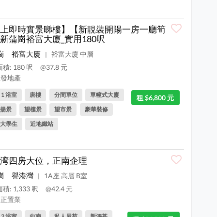
上即時實景睇樓】【新靚裝開陽一房一廳筍
新蒲崗裕富大廈_實用180呎
崗
裕富大廈
裕富大廈 中層
|
積: 180 呎
@37.8 元
發地產
, 1 浴室
唐樓
分間單位
單幢式大廈
租 $6,800 元
揚景
望樓景
望市景
豪華裝修
大學生
近地鐵站
湾四房大位，正南企理
崗
譽港灣
1A座 高層 B室
|
積: 1,333 呎
@42.4 元
正置業
, 3 浴室
向南
私人屋苑
新鴻基