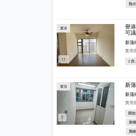
熱水
譽港
置頂
可議
新蒲
實用面
11
2 房 
新蒲
置頂
新蒲
實用面
開放式
7
唐樓
雅緻