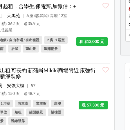
月起租，合學生,傢電齊,加微信：+
仙
天馬苑
A座 (駿昇閣) 高層 13室
|
積: 362 呎
@35.9 元
成置業
地價 / 自由市場 / 有出租證
2 房 , 1 浴室
租 $13,000 元
南
居屋
望山景
望開揚景
出租 可長約 新蒲崗Mikiki商場附近 康強街
新淨裝修
崗
安強大樓
57
|
積: 150 呎
@48.7 元
, 1 浴室
向東南
業主盤
唐樓
租 $7,300 元
單位
短租
望開揚景
望樓景
景
雅緻裝修