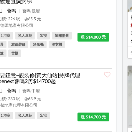
歡迎查詢約睇
仙
薈鳴
薈鳴 低層
|
積: 226 呎
@65.5 元
德匯地產有限公司
, 1 浴室
私人屋苑
宏安
望開揚景
租 $14,800 元
景
雅緻裝修
冷氣機
洗衣機
爐
雪櫃
要鍾意~靚裝修[黃大仙站]持牌代理
oenext薈鳴2房$14700起
仙
薈鳴
薈鳴 中層
|
積: 230 呎
@63.9 元
都地產代理有限公司
, 1 浴室
私人屋苑
宏安
租 $14,700 元