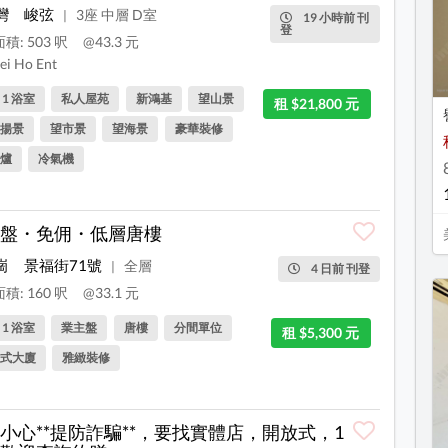
灣
峻弦
3座 中層 D室
|
19 小時前 刊
登
積: 503 呎
@43.3 元
i Ho Ent
, 1 浴室
私人屋苑
新鴻基
望山景
租 $21,800 元
揚景
望市景
望海景
豪華裝修
爐
冷氣機
盤・免佣・低層唐樓
崗
景福街71號
全層
|
4 日前 刊登
積: 160 呎
@33.1 元
, 1 浴室
業主盤
唐樓
分間單位
租 $5,300 元
式大廈
雅緻裝修
小心**提防詐騙**，要找實體店，開放式，1