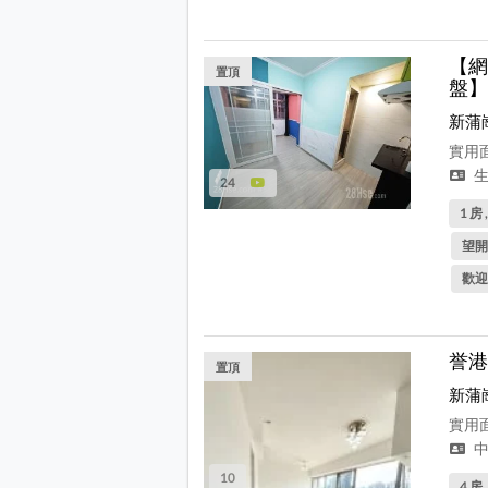
【網
置頂
盤】
新蒲
實用面
生
24
1 房 
望開
歡迎
誉港
置頂
新蒲
實用面
中
10
4 房 