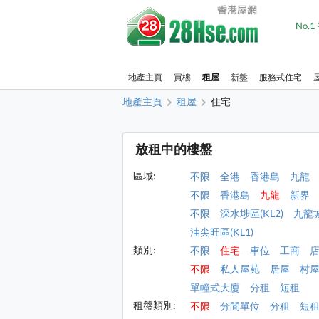
No.
地產主頁
買樓
租屋
新盤
服務式住宅
地產主頁
租屋
住宅
放租中的樓盤
區域:
不限
全港
香港島
九龍
不限
香港島
九龍
新界
不限
深水埗區(KL2)
九龍城
油尖旺區(KL1)
類別:
不限
住宅
車位
工商
不限
私人屋苑
居屋
村
單幢式大廈
分租
短租
租盤類別:
不限
分間單位
分租
短