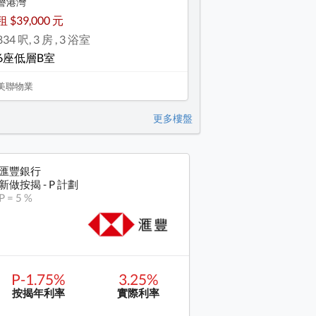
譽港灣
租 $39,000 元
834 呎, 3 房 , 3 浴室
6座低層B室
美聯物業
更多樓盤
匯豐銀行
新做按揭 - P 計劃
P = 5 %
P-1.75%
3.25%
按揭年利率
實際利率