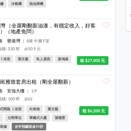
爐
冷氣機
抽油煙機
灣 （全屋剛翻新油漆，有穩定收入，好客
）（地產免問）
崗
譽港灣
8座 中層 F室
|
積: 530 呎
@50.9 元
, 1 浴室
業主盤
私人屋苑
新鴻基
租 $27,000 元
崗雅致套房出租（剛全屋翻新）
崗
安強大樓
1/F
|
積: 100 呎
@62
間隔 , 1 浴室
向東南
業主盤
租 $6,200 元
分間單位
單幢式大廈
望樓景
裝修
全年預繳租金95折