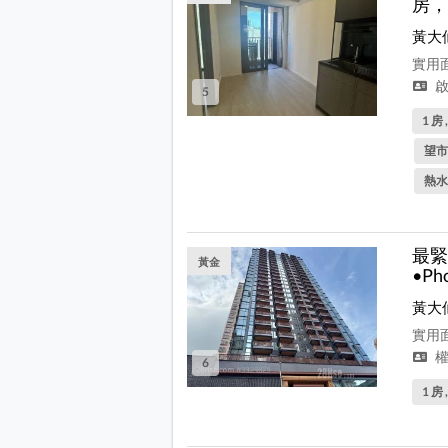
房，
黃大
實用面
啟
5
1 房 
望市
熱水
最緊
黃金
•Ph
黃大
實用面
權
6
1 房 