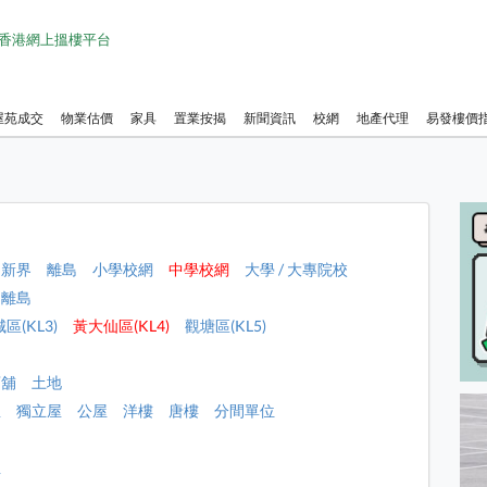
1 香港網上搵樓平台
屋苑成交
物業估價
家具
置業按揭
新聞資訊
校網
地產代理
易發樓價
新界
離島
小學校網
中學校網
大學 / 大專院校
離島
區(KL3)
黃大仙區(KL4)
觀塘區(KL5)
店舖
土地
屋
獨立屋
公屋
洋樓
唐樓
分間單位
租