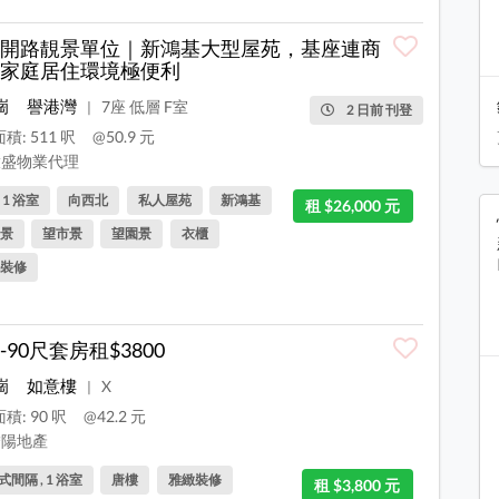
開路靚景單位｜新鴻基大型屋苑，基座連商
家庭居住環境極便利
崗
譽港灣
7座 低層 F室
|
2 日前 刊登
積: 511 呎
@50.9 元
盛物業代理
, 1 浴室
向西北
私人屋苑
新鴻基
租 $26,000 元
景
望市景
望園景
衣櫃
裝修
-90尺套房租$3800
崗
如意樓
X
|
積: 90 呎
@42.2 元
陽地產
間隔 , 1 浴室
唐樓
雅緻裝修
租 $3,800 元