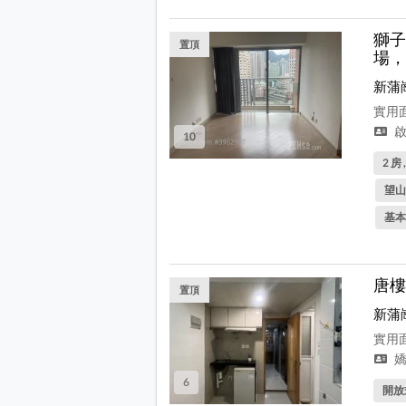
獅子
置頂
場，
新蒲
實用面
啟
10
2 房 
望山
基本
唐樓
置頂
新蒲
實用面
嬌
6
開放式