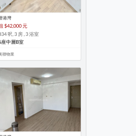
譽港灣
租 $42,000 元
834 呎, 3 房 , 3 浴室
6座中層B室
美聯物業