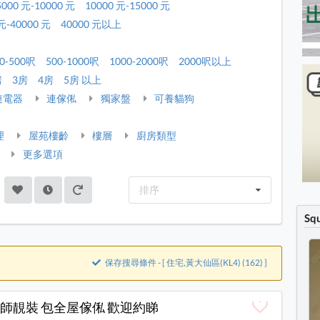
5000 元-10000 元
10000 元-15000 元
元-40000 元
40000 元以上
0-500呎
500-1000呎
1000-2000呎
2000呎以上
房
3房
4房
5房 以上
連電器
連傢俬
獨家盤
可養貓狗
理
屋苑樓齡
樓層
廚房類型
更多選項
排序
Sq
保存搜尋條件 - [ 住宅,黃大仙區(KL4) (162) ]
師靚裝 包全屋傢俬 歡迎約睇