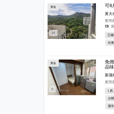
可8
黃金
黃大
實用面
達
14
已補
向東
免佣
黃金
品味
新蒲
實用面
8
1 房 
分間
望市