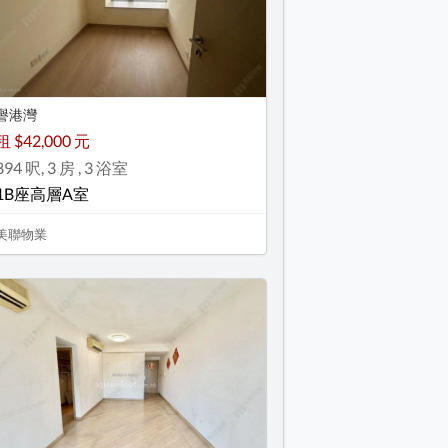
譽港灣
租 $42,000 元
894 呎, 3 房 , 3 浴室
1B座高層A室
美聯物業