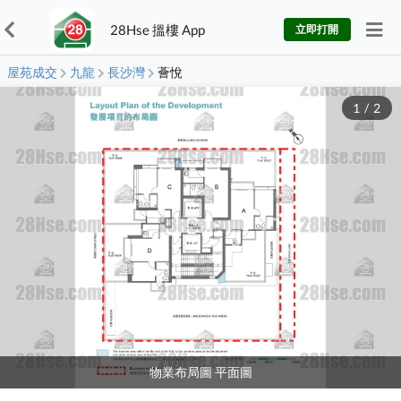
28Hse 搵樓 App
立即打開
屋苑成交
九龍
長沙灣
薈悅
1
/
2
物業布局圖 平面圖