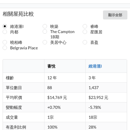
相關屋苑比較
顯示全部
維港滙I
映築
睿峰
The Campton
尚都
星匯居
1B期
曉柏峰
美居中心
喜盈
Belgravia Place
薈悅
維港滙I
樓齡
12 年
3 年
單位數目
88
1,437
平均呎價
$14,769 元
$23,952 元
變動幅度
+0.70%
-5.78%
成交量
1宗
18宗
有盈利比例
100%
28%