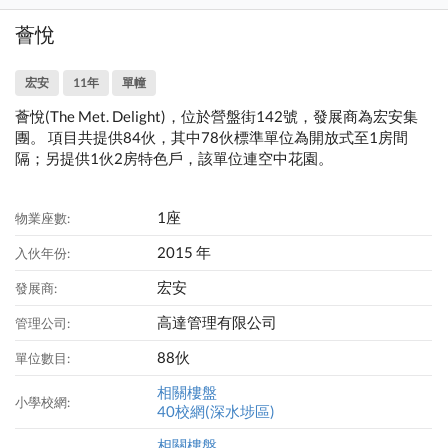
薈悅
宏安
11年
單幢
薈悅(The Met. Delight)，位於營盤街142號，發展商為宏安集
團。 項目共提供84伙，其中78伙標準單位為開放式至1房間
隔；另提供1伙2房特色戶，該單位連空中花園。
1座
物業座數:
2015 年
入伙年份:
宏安
發展商:
高達管理有限公司
管理公司:
88伙
單位數目:
相關樓盤
小學校網:
40校網(深水埗區)
相關樓盤