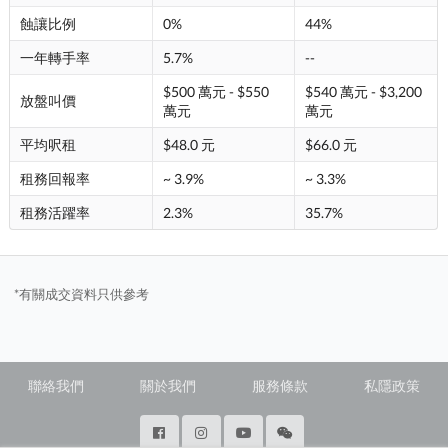
蝕讓比例
0%
44%
一年轉手率
5.7%
--
$500 萬元 - $550
$540 萬元 - $3,200
放盤叫價
萬元
萬元
平均呎租
$48.0 元
$66.0 元
租務回報率
~ 3.9%
~ 3.3%
租務活躍率
2.3%
35.7%
*有關成交資料只供參考
聯絡我們
關於我們
服務條款
私隱政策