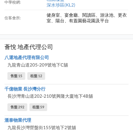
中學校網:
深水埗區(KL2)
健身室、宴會廳、閱讀區、游泳池、更衣
住客會所:
室、陽台、有蓋園藝花園及平台
薈悅 地產代理公司
八運地產代理有限公司
九龍青山道205-209號地下C舖
售盤 15
租盤 12
千億物業 長沙灣分行
長沙灣青山道202-210號興隆大廈地下4B舖
售盤 292
租盤 59
滙泰物業代理
九龍長沙灣營盤街155號地下2號舖