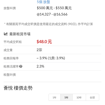
5個 放盤
$500 萬元 - $550 萬元
放盤叫價
@14,327 - @16,566
* 有關屋苑平均成交呎價是使用最近的成交資料 (90日), 作平均計算
最新租賃市場
$48.0 元
平均成交呎租
2宗
成交量
~ 3.9% (1房: 3.9%)
租務回報率
2.3%
租務活躍率
租盤叫價
薈悅 樓價走勢
1年
5年
10年
全部