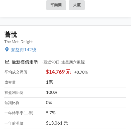
平面圖
大廈
薈悅
The Met. Delight
營盤街142號
最新樓價走勢
(最近90日, 逢星期六更新)
$14,769 元
平均成交呎價
+0.70%
1宗
成交量
100%
有盈利比例
0%
蝕讓比例
5.7%
一年轉手率(二手)
$13,061 元
一年前呎價