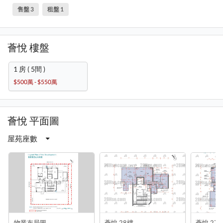
售盤 3
租盤 1
薈悅 樓盤
1 房 ( 5間 )
$500萬 - $550萬
薈悅 平面圖
屋苑座數
物業布局圖
薈悅 28樓
薈悅 27