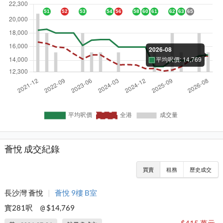
薈悅 成交紀錄
買賣
租務
歷史成交
長沙灣 薈悅
|
薈悅 9樓 B室
實281呎
$14,769
@