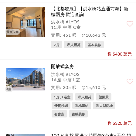
【北都發展】【洪水橋站直通前海】新
樓兩房 歡迎查詢
洪水橋 #LYOS
1C座 中層 C室
黃金, 7圖
實用: 451 呎
@10,643 元
2 房
私人屋苑
基本裝修
售 $480 萬元
開放式套房
洪水橋 #LYOS
1A座 中層 L室
實用: 205 呎
@15,610 元
4圖
1 房 , 1 浴室
私人屋苑
望園景
優質校網
近地鐵站
近大型商場
有會所
雅緻裝修
售 $320 萬元
100 ％真盤 單邊大花園停3台車+天台 靚