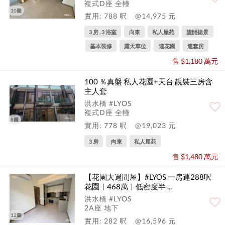
複式D座 全幢
10圖
實用: 788 呎
@14,975 元
3 房 , 3 浴室
向東
私人屋苑
望開揚景
基本裝修
露天車位
連花園
連套房
售 $1,180 萬元
100 ％真盤 私人花園+天台 靚裝三房含
主人套
洪水橋 #LYOS
複式D座 全幢
8圖
實用: 778 呎
@19,023 元
3 房
向東
私人屋苑
售 $1,480 萬元
【花園大過間屋】#LYOS 一房連288呎
花園｜468萬｜低密度半 ...
洪水橋 #LYOS
2A座 地下
12圖
實用: 282 呎
@16,596 元