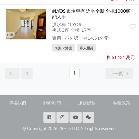
#LYOS 市場罕有 近乎全新 全棟1000頭
能入手
洪水橋 #LYOS
複式C座 全幢 17室
12圖
實用: 779 呎
@14,519 元
3 房 , 2 浴室
私人屋苑
售 $1,131 萬元
1
1
下一頁
聯絡我們
關於我們
服務條款
私隱政策
@ Copyright 2026 28Hse LTD All rights reserved.