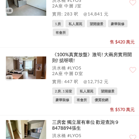
洪水橋 #LYOS
2A座 中層 J室
6圖
實用: 283 呎
@14,841 元
1 房
私人屋苑
望開揚景
豪華裝修
有會所
售 $420 萬元
《100%真實放盤》激筍! 大兩房實用開
則! 掂呀喂!
洪水橋 #LYOS
2A座 中層 D室
6圖
實用: 447 呎
@12,752 元
2 房 , 1 浴室
私人屋苑
望開揚景
豪華裝修
有會所
優質校網
售 $570 萬元
三房套 獨立屋有車位 歡迎查詢９
8478894張生
洪水橋 #LYOS