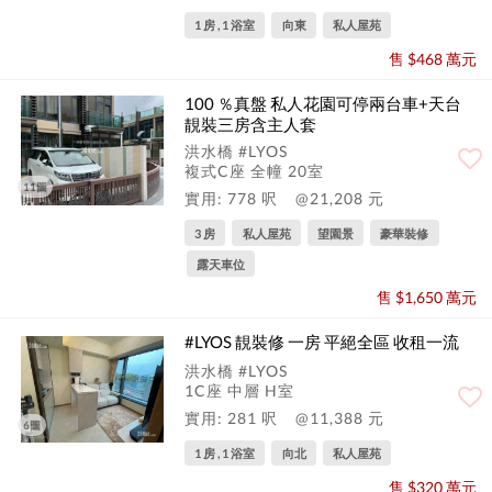
1 房 , 1 浴室
向東
私人屋苑
售 $468 萬元
100 ％真盤 私人花園可停兩台車+天台
靚裝三房含主人套
洪水橋 #LYOS
複式C座 全幢 20室
11圖
實用: 778 呎
@21,208 元
3 房
私人屋苑
望園景
豪華裝修
露天車位
售 $1,650 萬元
#LYOS 靚裝修 一房 平絕全區 收租一流
洪水橋 #LYOS
1C座 中層 H室
實用: 281 呎
@11,388 元
6圖
1 房 , 1 浴室
向北
私人屋苑
售 $320 萬元