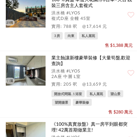
裝三房含主人套複式
洪水橋 #LYOS
複式D座 全幢 45室
23圖
實用: 788 呎
@17,614 元
3 房
向東
私人屋苑
售 $1,388 萬元
業主蝕讓新樓豪華裝修【大量筍盤,歡迎
查詢】
洪水橋 #LYOS
2A座 中層 L室
11圖
實用: 205 呎
@13,659 元
開放式間隔 , 1 浴室
私人屋苑
望山景
望開揚景
豪華裝修
售 $280 萬元
《100%真實放盤》真一房平到眼都突
埋! 42萬首期做業主!