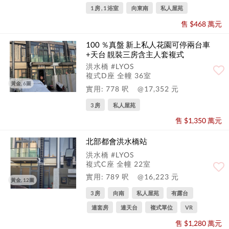
1 房 , 1 浴室
向東南
私人屋苑
售 $468 萬元
100 ％真盤 新上私人花園可停兩台車
+天台 靚裝三房含主人套複式
洪水橋 #LYOS
複式D座 全幢 36室
黃金, 6圖
實用: 778 呎
@17,352 元
3 房
私人屋苑
售 $1,350 萬元
北部都會洪水橋站
洪水橋 #LYOS
複式C座 全幢 22室
實用: 789 呎
@16,223 元
黃金, 12圖
3 房
向南
私人屋苑
有露台
連套房
連天台
複式單位
VR
售 $1,280 萬元