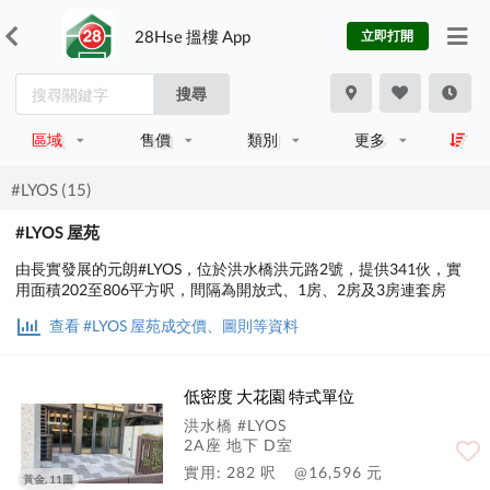
28Hse 搵樓 App
立即打開
搜尋
區域
售價
類別
更多
#LYOS (15)
#LYOS 屋苑
由長實發展的元朗#LYOS，位於洪水橋洪元路2號，提供341伙，實
用面積202至806平方呎，間隔為開放式、1房、2房及3房連套房
查看 #LYOS 屋苑成交價、圖則等資料
低密度 大花園 特式單位
洪水橋 #LYOS
2A座 地下 D室
實用: 282 呎
@16,596 元
黃金, 11圖