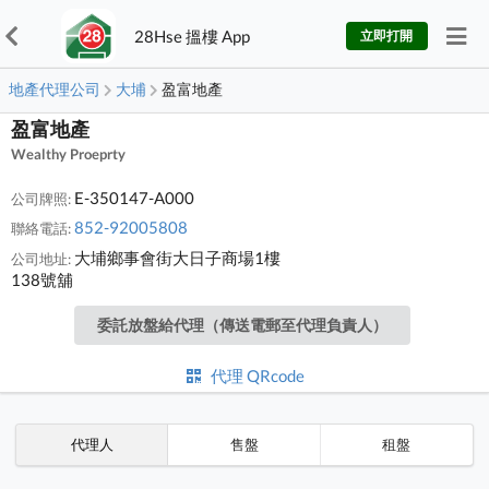
28Hse 搵樓 App
立即打開
地產代理公司
大埔
盈富地產
盈富地產
Wealthy Proeprty
E-350147-A000
公司牌照:
852-92005808
聯絡電話:
大埔鄉事會街大日子商場1樓
公司地址:
138號舖
委託放盤給代理（傳送電郵至代理負責人）
代理 QRcode
代理人
售盤
租盤