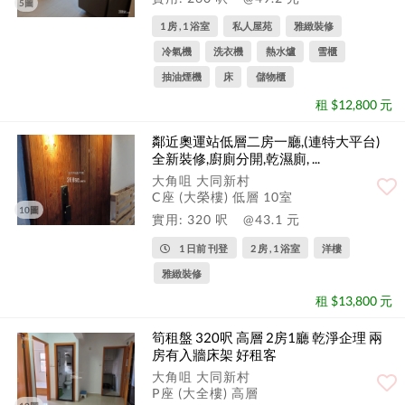
5圖
1 房 , 1 浴室
私人屋苑
雅緻裝修
冷氣機
洗衣機
熱水爐
雪櫃
抽油煙機
床
儲物櫃
租 $12,800 元
鄰近奧運站低層二房一廳,(連特大平台)
全新裝修,廚廁分開,乾濕廁, ...
大角咀 大同新村
C座 (大榮樓) 低層 10室
10圖
實用: 320 呎
@43.1 元
1 日前 刊登
2 房 , 1 浴室
洋樓
雅緻裝修
租 $13,800 元
筍租盤 320呎 高層 2房1廳 乾淨企理 兩
房有入牆床架 好租客
大角咀 大同新村
P座 (大全樓) 高層