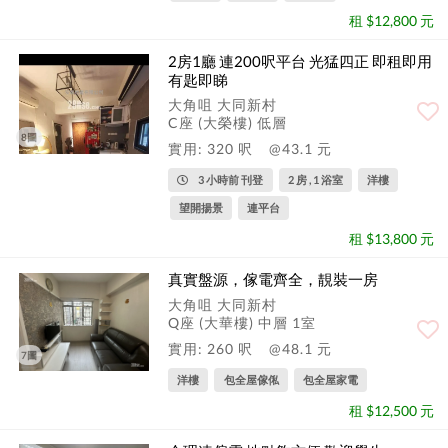
租 $12,800 元
2房1廳 連200呎平台 光猛四正 即租即用
有匙即睇
大角咀 大同新村
C座 (大榮樓) 低層
8圖
實用: 320 呎
@43.1 元
3 小時前 刊登
2 房 , 1 浴室
洋樓
望開揚景
連平台
租 $13,800 元
真實盤源，傢電齊全，靚裝一房
大角咀 大同新村
Q座 (大華樓) 中層 1室
實用: 260 呎
@48.1 元
7圖
洋樓
包全屋傢俬
包全屋家電
租 $12,500 元