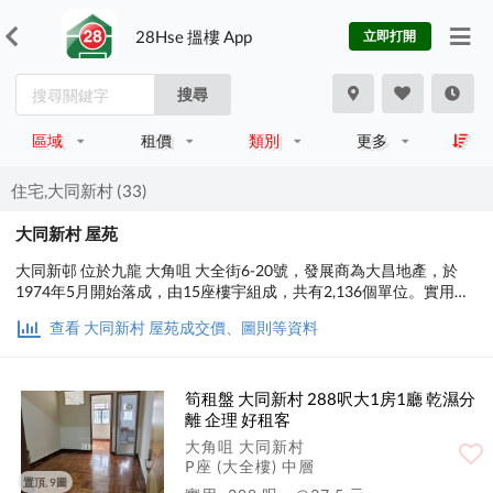
28Hse 搵樓 App
立即打開
搜尋
區域
租價
類別
更多
住宅,大同新村 (33)
大同新村 屋苑
大同新邨 位於九龍 大角咀 大全街6-20號，發展商為大昌地產，於
1974年5月開始落成，由15座樓宇組成，共有2,136個單位。實用面
積為260至512平方呎；交通便利，步行至港鐵時間約5分鐘，小學校
查看 大同新村 屋苑成交價、圖則等資料
網在32區，中學校區在油尖旺。
筍租盤 大同新村 288呎大1房1廳 乾濕分
離 企理 好租客
大角咀 大同新村
P座 (大全樓) 中層
置頂, 9圖