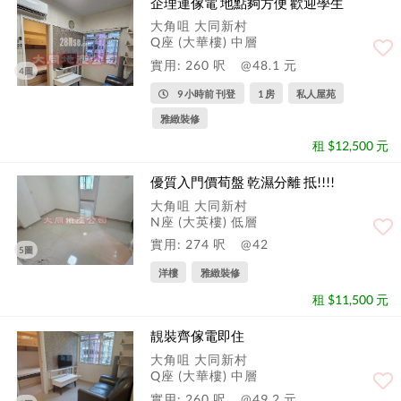
企理連傢電 地點夠方便 歡迎學生
大角咀 大同新村
Q座 (大華樓) 中層
實用: 260 呎
@48.1 元
4圖
9 小時前 刊登
1 房
私人屋苑
雅緻裝修
租 $12,500 元
優質入門價荀盤 乾濕分離 抵!!!!
大角咀 大同新村
N座 (大英樓) 低層
實用: 274 呎
@42
5圖
洋樓
雅緻裝修
租 $11,500 元
靚裝齊傢電即住
大角咀 大同新村
Q座 (大華樓) 中層
實用: 260 呎
@49.2 元