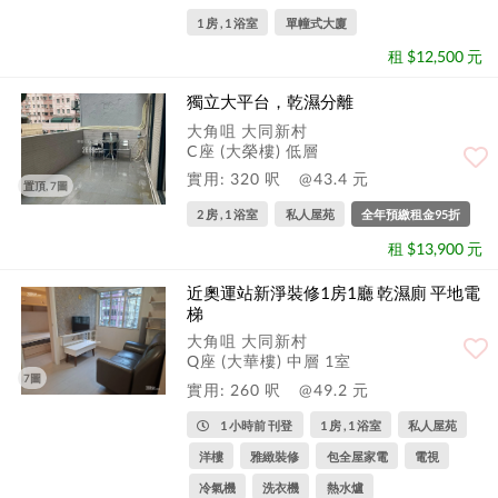
1 房 , 1 浴室
單幢式大廈
租 $12,500 元
獨立大平台，乾濕分離
大角咀 大同新村
C座 (大榮樓) 低層
實用: 320 呎
@43.4 元
置頂, 7圖
2 房 , 1 浴室
私人屋苑
全年預繳租金95折
租 $13,900 元
近奧運站新淨裝修1房1廳 乾濕廁 平地電
梯
大角咀 大同新村
Q座 (大華樓) 中層 1室
7圖
實用: 260 呎
@49.2 元
1 小時前 刊登
1 房 , 1 浴室
私人屋苑
洋樓
雅緻裝修
包全屋家電
電視
冷氣機
洗衣機
熱水爐