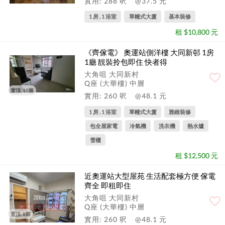
實用: 288 呎
@37.5 元
1 房 , 1 浴室
單幢式大廈
基本裝修
租 $10,800 元
《齊傢電》 奧運站側洋樓 大同新邨 1房
1廳 靚裝拎包即住 快者得
大角咀 大同新村
Q座 (大華樓) 中層
置頂, 10圖
實用: 260 呎
@48.1 元
1 房 , 1 浴室
單幢式大廈
雅緻裝修
包全屋家電
冷氣機
洗衣機
熱水爐
雪櫃
租 $12,500 元
近奧運站大型屋苑 生活配套極方便 傢電
齊全 即租即住
大角咀 大同新村
Q座 (大華樓) 中層
置頂, 8圖
實用: 260 呎
@48.1 元