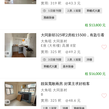
10圖
實用: 319 呎
@43.3 元
1 日前 刊登
2 房 , 1 浴室
單幢式大廈
雅緻裝修
租 $13,800 元
大同新邨325呎2房租15500，有匙引看
大角咀 大同新村
E座 (大有樓) 高層 8室
實用: 325 呎
@49.2 元
5圖
3 日前 刊登
2 房 , 1 浴室
洋樓
單幢式大廈
基本裝修
租 $16,000 元
靚裝寬敞兩房. 好業主求好租客
大角咀 大同新村
B
實用: 325 呎
@48.6 元
5圖
2 房 , 1 浴室
洋樓
雅緻裝修