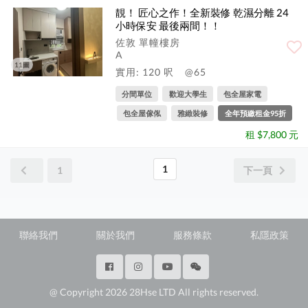
靚！ 匠心之作！全新裝修 乾濕分離 24
小時保安 最後兩間！！
佐敦 單幢樓房
A
11圖
實用: 120 呎
@65
分間單位
歡迎大學生
包全屋家電
包全屋傢俬
雅緻裝修
全年預繳租金95折
租 $7,800 元
1
1
下一頁
聯絡我們
關於我們
服務條款
私隱政策
@ Copyright 2026 28Hse LTD All rights reserved.