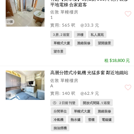
平地電梯 合家庭客
佐敦 單幢樓房
1
19圖
實用: 565 呎
@33.3 元
3 房 , 2 浴室
洋樓
私人屋苑
單幢式大廈
雅緻裝修
望開揚景
望市景
租 $18,800 元
高層分體式冷氣機 光猛多窗 鄰近地鐵站
佐敦 單幢樓房
A
實用: 140 呎
@62.9 元
5圖
2 日前 刊登
開放式間隔 , 1 浴室
分間單位
單幢式大廈
雅緻裝修
冷氣機
熱水爐
雪櫃
電磁爐
抽油煙機