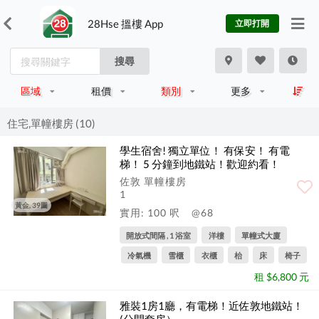
28Hse 搵樓 App
立即打開
搜尋
區域
租價
類別
更多
住宅,單幢樓房 (10)
學生宿舍! 獨立單位！ 有保安！ 有電
梯！ 5 分鐘到地鐵站！歡迎約看！
佐敦 單幢樓房
1
黃金, 39圖
實用: 100 呎
@68
開放式間隔 , 1 浴室
洋樓
單幢式大廈
冷氣機
雪櫃
衣櫃
枱
床
椅子
租 $6,800 元
雅裝1房1廳，有電梯！近佐敦地鐵站！