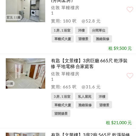
(分間套房）
佐敦 單幢樓房
1
置頂, 11圖
實用: 180 呎
@52.8 元
1 房 , 1 浴室
洋樓
分間單位
單幢式大廈
望樓景
雅緻裝修
租 $9,500 元
有匙【文景樓】3房巨廳 665尺 乾淨裝
修 平地電梯 合家庭客
佐敦 單幢樓房
1
20圖
實用: 665 呎
@31.6 元
3 房 , 1 浴室
私人屋苑
洋樓
單幢式大廈
雅緻裝修
望樓景
望開揚景
租 $21,000 元
有匙【文華樓】3房2廁 565尺 乾淨裝修