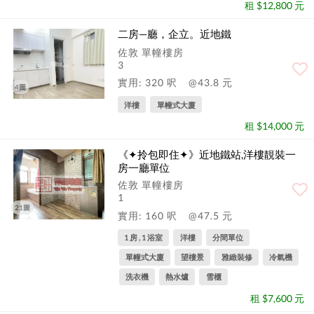
租 $12,800 元
二房—廳，企立。近地鐵
佐敦 單幢樓房
3
實用: 320 呎
@43.8 元
4圖
洋樓
單幢式大廈
租 $14,000 元
《✦拎包即住✦》近地鐵站,洋樓靚裝一
房一廳單位
佐敦 單幢樓房
1
21圖
實用: 160 呎
@47.5 元
1 房 , 1 浴室
洋樓
分間單位
單幢式大廈
望樓景
雅緻裝修
冷氣機
洗衣機
熱水爐
雪櫃
租 $7,600 元