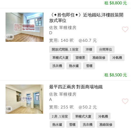
租 $8,800 元
《✦拎包即住✦》近地鐵站,洋樓靚裝開
放式單位
佐敦 單幢樓房
D
18圖
實用: 140 呎
@60.7 元
開放式間隔 , 1 浴室
洋樓
分間單位
單幢式大廈
望樓景
雅緻裝修
冷氣機
洗衣機
熱水爐
雪櫃
租 $8,500 元
最平四正兩房 對面商場地鐵
佐敦 單幢樓房
A
實用: 255 呎
@50.2 元
5圖
2 房 , 1 浴室
單幢式大廈
冷氣機
熱水爐
雪櫃
洗衣機
雅緻裝修