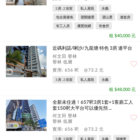
13圖
3 房 , 2 浴室
私人屋苑
永義
包全屋傢俬
望開揚景
望山景
連套房
有工人房
優質校網
有會所
租 $40,000 元
近碼利諾/唎沙/九龍塘 特色 3房 連平台
何文田 譽林
譽林 低層
實用: 656 呎
@73.2 元
8圖
3 房 , 2 浴室
私人屋苑
永義
租 $48,000 元
全新未住過！657呎3房1套+1客廁工人
套150呎大平台可以優先預 ...
何文田 譽林
譽林 低層
12圖
實用: 656 呎
@73.2 元
3 房 , 3 浴室
私人屋苑
永義
望樓景