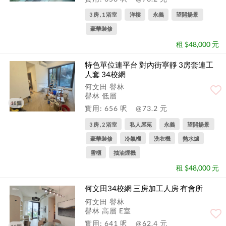
3 房 , 1 浴室
洋樓
永義
望開揚景
豪華裝修
租 $48,000 元
特色單位連平台 對內街寧靜 3房套連工
人套 34校網
何文田 譽林
譽林 低層
18圖
實用: 656 呎
@73.2 元
3 房 , 2 浴室
私人屋苑
永義
望開揚景
豪華裝修
冷氣機
洗衣機
熱水爐
雪櫃
抽油煙機
租 $48,000 元
何文田34校網 三房加工人房 有會所
何文田 譽林
譽林 高層 E室
實用: 641 呎
@62.4 元