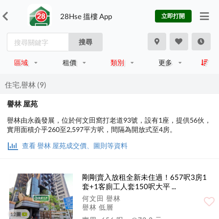
28Hse 搵樓 App
立即打開
搜尋
區域
租價
類別
更多
住宅,譽林 (9)
譽林 屋苑
譽林由永義發展，位於何文田窩打老道93號，設有1座，提供56伙，
實用面積介乎260至2,597平方呎，間隔為開放式至4房。
查看 譽林 屋苑成交價、圖則等資料
剛剛賣入放租全新未住過！657呎3房1
套+1客廁工人套150呎大平 ...
何文田 譽林
譽林 低層
12圖