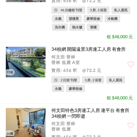
實用: 656 呎
@73.2 元
46 分鐘前 刊登
3 房 , 3 浴室
私人屋苑
永義
望樓景
豪華裝修
冷氣機
洗衣機
熱水爐
雪櫃
租 $48,000 元
34校網 開陽遠景3房連工人房 有會所
何文田 譽林
譽林 低層 A室
實用: 656 呎
@73.2 元
19圖
2 日前 刊登
3 房 , 2 浴室
私人屋苑
永義
豪華裝修
租 $48,000 元
何文田特色3房連工人房 連平台 有會所
34校網 一閃即逝
何文田 譽林
譽林 低層
14圖
實用: 656 呎
@73.2 元