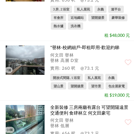
3 房 , 2 浴室
私人屋苑
永義
連平台
有會所
近地鐵站
望開揚景
豪華裝修
熱水爐
洗衣機
租 $48,000 元
*譽林-校網細戶-即租即用-歡迎約睇
何文田 譽林
譽林 高層 D室
實用: 260 呎
@73.1 元
7圖
開放式間隔 , 1 浴室
私人屋苑
永義
望山景
望開揚景
望市景
包全屋家電
租 $19,000 元
全新裝修 三房兩廳有露台 可望開陽遠景
交通便利 食肆林立 何文田豪宅
何文田 譽林
譽林 低層
14圖
實用: 656 呎
@73.2 元