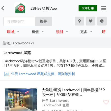
28Hse 搵樓 App
立即打開
搜尋
區域
租價
類別
更多
住宅,Larchwood (2)
Larchwood 屋苑
Larchwood為洋松街62號重建項目，共涉187伙，實用面積由181至
413平方呎，間隔為開放式及1房，另有17伙屬特色單位。全部單位
層與層之間高度高約3.5米，預計關鍵日期2024年4月底。
查看 Larchwood 屋苑成交價、圖則等資料
大角咀/旺角Larchwood｜兩年新樓259
呎一房｜配備床架衣櫃 ...
旺角 Larchwood
Larchwood 低層
8圖