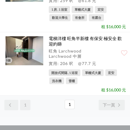
實用: 259 呎
@61.8 元
1 房 , 1 浴室
單幢式大廈
宏安
歡迎大學生
有會所
有露台
租 $16,000 元
電梯洋樓 旺角半新樓 有保安 極安全 歡
迎約睇
旺角 Larchwood
Larchwood 中層
9圖
實用: 206 呎
@77.7 元
開放式間隔 , 1 浴室
單幢式大廈
宏安
洗衣機
雪櫃
租 $16,000 元
1
1
下一頁