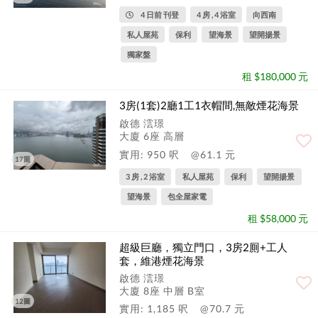
4 日前 刊登
4 房 , 4 浴室
向西南
私人屋苑
保利
望海景
望開揚景
獨家盤
租 $180,000 元
3房(1套)2廳1工1衣帽間,無敵煙花海景
啟德 澐璟
大廈 6座 高層
實用: 950 呎
@61.1 元
17圖
3 房 , 2 浴室
私人屋苑
保利
望開揚景
望海景
包全屋家電
租 $58,000 元
超級巨廳，獨立門口，3房2厠+工人
套，維港煙花海景
啟德 澐璟
大廈 8座 中層 B室
12圖
實用: 1,185 呎
@70.7 元