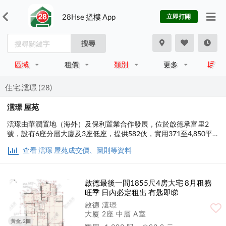
28Hse 搵樓 App
立即打開
搜尋
區域
租價
類別
更多
住宅,澐璟 (28)
澐璟 屋苑
澐璟由華潤置地（海外）及保利置業合作發展，位於啟德承富里2
號，設有6座分層大廈及3座低座，提供582伙，實用371至4,850平
方呎，間隔為1、2房、3房連套房、4房連套房。
查看 澐璟 屋苑成交價、圖則等資料
啟德最後一間1855尺4房大宅 8月租務
旺季 日內必定租出 有匙即睇
啟德 澐璟
大廈 2座 中層 A室
黃金, 2圖