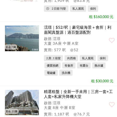
實用: 1,909 呎
@83.8 元
2 日前 刊登
私人屋苑
保利
租 $160,000 元
澐璟｜$52/呎｜豪宅級海景＋會所｜利
嘉閣真盤源｜過百盤源配對
啟德 澐璟
大廈 3A座 中層 A室
黃金, 7圖
實用: 577 呎
@52
2 房 , 1 浴室
向西南
私人屋苑
保利
優質校網
有會所
有露台
熱水爐
電磁爐
洗衣機
租 $30,000 元
精選租盤｜全新一手未用｜三房一套+工
人套+私家升降機大堂
啟德 澐璟
大廈 8座 中層 B室
黃金, 21圖
實用: 1,187 呎
@76.7 元