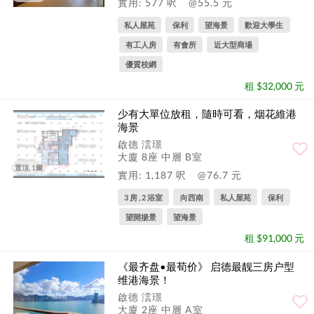
實用: 577 呎
@55.5 元
私人屋苑
保利
望海景
歡迎大學生
有工人房
有會所
近大型商場
優質校網
租 $32,000 元
少有大單位放租，隨時可看，烟花維港
海景
啟德 澐璟
大廈 8座 中層 B室
置頂, 1圖
實用: 1,187 呎
@76.7 元
3 房 , 2 浴室
向西南
私人屋苑
保利
望開揚景
望海景
租 $91,000 元
《最齐盘•最荀价》 启德最靓三房户型
维港海景！
啟德 澐璟
大廈 2座 中層 A室