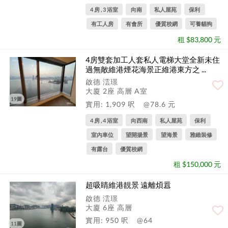
4 房 , 3 浴室
向南
私人屋苑
保利
有工人房
有會所
優質校網
可養貓狗
租 $83,800 元
4房雙套加工人套私人電梯大堂全新未住
過無敵維港煙花海景正維港東方之 ...
啟德 澐璟
大廈 2座 高層 A室
19圖
實用: 1,909 呎
@78.6 元
4 房 , 4 浴室
向西南
私人屋苑
保利
室內車位
望開揚景
望海景
雅緻裝修
有露台
優質校網
租 $150,000 元
超吸睛維港靚景 遠離煩囂
啟德 澐璟
大廈 6座 高層
實用: 950 呎
@64
11圖