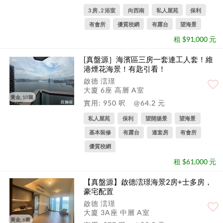
3 房 , 2 浴室
向西南
私人屋苑
保利
有會所
優質校網
有露台
望海景
租 $91,000 元
[真盤源］海濱區三房一套連工人套！維
港煙花海景！有匙引看！
啟德 澐璟
大廈 6座 高層 A室
黃金, 10圖
實用: 950 呎
@64.2 元
私人屋苑
保利
望開揚景
望海景
基本裝修
有露台
連套房
有會所
優質校網
租 $61,000 元
【真盤源】啟德澐璟海景2房+士多房，
豪宅配置
啟德 澐璟
大廈 3A座 中層 A室
黃金, 6圖