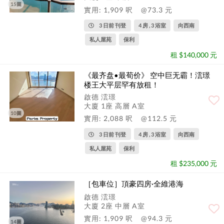
15圖
實用: 1,909 呎
@73.3 元
3 日前 刊登
4 房 , 3 浴室
向西南
私人屋苑
保利
租 $140,000 元
《最齐盘•最荀价》 空中巨无霸！澐璟
楼王大平层罕有放租！
啟德 澐璟
大廈 1座 高層 A室
10圖
實用: 2,088 呎
@112.5 元
3 日前 刊登
4 房 , 3 浴室
向西南
私人屋苑
保利
租 $235,000 元
［包車位］頂豪四房·全維港海
啟德 澐璟
大廈 2座 中層 A室
實用: 1,909 呎
@94.3 元
14圖