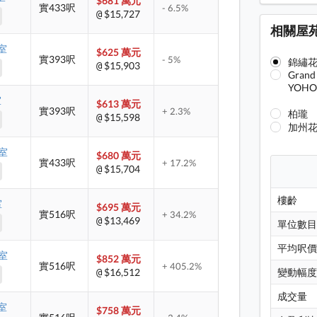
$681 萬元
實433呎
- 6.5%
$15,727
@
相關屋
G室
$625 萬元
實393呎
- 5%
錦繡
$15,903
@
Grand
YOH
室
$613 萬元
實393呎
+ 2.3%
柏瓏
$15,598
@
加州
D室
$680 萬元
實433呎
+ 17.2%
$15,704
@
樓齡
室
$695 萬元
實516呎
+ 34.2%
$13,469
@
單位數
平均呎
H室
$852 萬元
實516呎
+ 405.2%
$16,512
變動幅
@
成交量
A室
$758 萬元