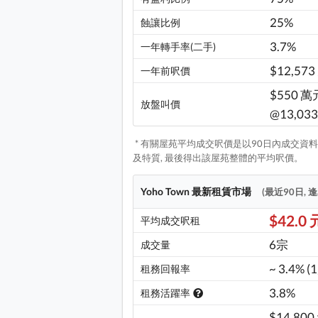
25%
蝕讓比例
3.7%
一年轉手率(二手)
$12,573
一年前呎價
$550 萬
放盤叫價
@13,033
* 有關屋苑平均成交呎價是以90日內成交資料,
及特質, 最後得出該屋苑整體的平均呎價。
Yoho Town 最新租賃市場
(最近90日, 
$42.0 
平均成交呎租
6宗
成交量
~ 3.4% (
租務回報率
3.8%
租務活躍率
$14,800