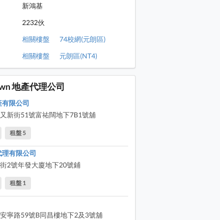
新鴻基
2232伙
相關樓盤
74校網(元朗區)
相關樓盤
元朗區(NT4)
Town 地產代理公司
產有限公司
又新街51號富祐闊地下7B1號舖
租盤 5
代理有限公司
街2號年發大廈地下20號鋪
租盤 1
安寧路59號B同昌樓地下2及3號舖