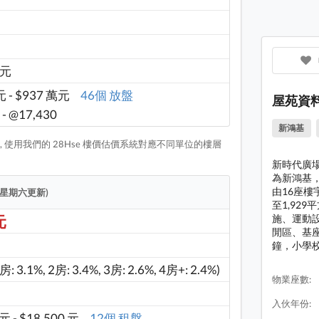
Yoho 
Yoho 
 元
Yoho 
元 - $937 萬元
46個 放盤
Yoho 
屋苑資
 - @17,430
Yoho 
新鴻基
 使用我們的 28Hse 樓價估價系統對應不同單位的樓層
Yoho 
新時代廣場
Yoho
為新鴻基，
由16座樓
逢星期六更新)
至1,92
施、運動
元
閒區、基
鐘，小學
1房: 3.1%, 2房: 3.4%, 3房: 2.6%, 4房+: 2.4%)
物業座數:
入伙年份:
 元 - $18,500 元
12個 租盤