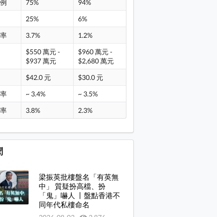
比例
75%
94%
例
25%
6%
手率
3.7%
1.2%
$550 萬元 -
$960 萬元 -
價
$937 萬元
$2,680 萬元
租
$42.0 元
$30.0 元
報率
~ 3.4%
~ 3.5%
躍率
3.8%
2.3%
聞
梁振英批樓盤名「有英無
中」 質疑扮高檔、扮
「鬼」嚇人 丨盤點香港不
同年代私樓命名