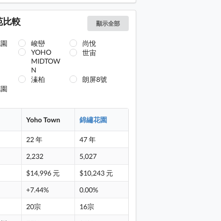
苑比較
顯示全部
花園
峻巒
尚悅
YOHO
世宙
O
MIDTOW
N
溱柏
朗屏8號
花園
Yoho Town
錦繡花園
22 年
47 年
目
2,232
5,027
價
$14,996 元
$10,243 元
度
+7.44%
0.00%
20宗
16宗