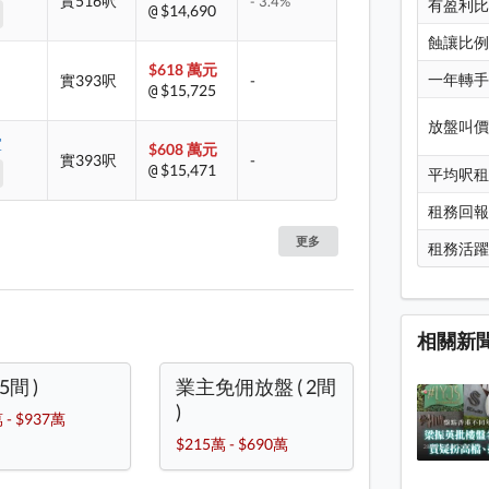
實516呎
- 3.4%
有盈利
$14,690
@
蝕讓比
$618 萬元
一年轉
實393呎
-
$15,725
@
放盤叫
室
$608 萬元
實393呎
-
$15,471
@
平均呎
租務回
更多
租務活
相關新
 5間 )
業主免佣放盤 ( 2間
)
 - $937萬
$215萬 - $690萬