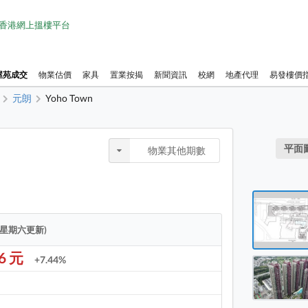
1 香港網上搵樓平台
屋苑成交
物業估價
家具
置業按揭
新聞資訊
校網
地產代理
易發樓價
元朗
Yoho Town
物業布
平面
物業其他期數
新時代
新時代
Yoho 
逢星期六更新)
Yoho 
96 元
+7.44%
Yoho 
Yoho 
Yoho 