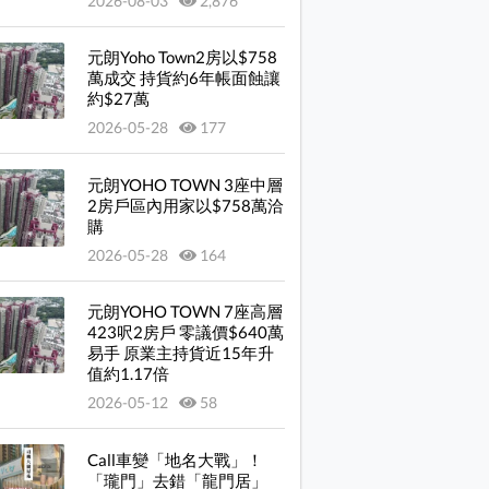
2026-08-03
2,876
元朗Yoho Town2房以$758
萬成交 持貨約6年帳面蝕讓
約$27萬
2026-05-28
177
元朗YOHO TOWN 3座中層
2房戶區內用家以$758萬洽
購
2026-05-28
164
元朗YOHO TOWN 7座高層
423呎2房戶 零議價$640萬
易手 原業主持貨近15年升
值約1.17倍
2026-05-12
58
Call車變「地名大戰」！
「瓏門」去錯「龍門居」