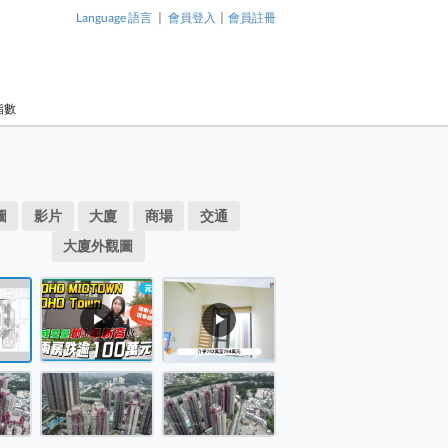
|
|
Language 語言
會員登入
會員註冊
指數
1 / 15
局圖 平面圖
圖
影片
大廈
商場
交通
廣場 位於新界 元朗市中心 元龍街8號，發展商為新鴻基，於200
新時代廣場
大廈外觀圖
心 元龍街
廣場 位於新界 元朗市中心 元龍街8號，發展商為新鴻基，於200
基，於20
物業布局圖 平面圖
苑分為2期
Town 大廈
▶
▶
共有4,0
Town 大廈
362至1,
會所、泳
Town 大廈
施、娛樂
Town 大廈
容/保健、
交通便利，
Town 大廈