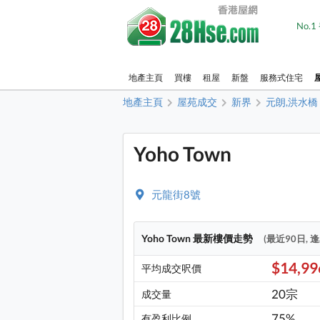
No.
地產主頁
買樓
租屋
新盤
服務式住宅
地產主頁
屋苑成交
新界
元朗,洪水橋
Yoho Town
元龍街8號
Yoho Town 最新樓價走勢
(最近90日, 
$14,9
平均成交呎價
20宗
成交量
75%
有盈利比例