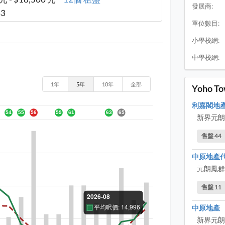
發展商:
43
單位數目:
小學校網:
中學校網:
1年
5年
10年
全部
Yoho 
利嘉閣地
新界元朗
售盤 44
中原地產
元朗鳳群
售盤 11
中原地產
新界元朗