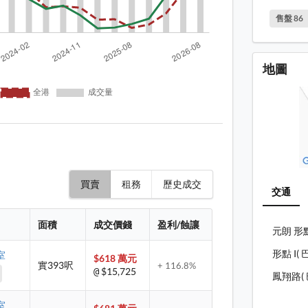
售盤 86
地圖
買賣
租務
歷史成交
交通
面積
成交價錢
盈利/蝕讓
元朗 形點
形點 I( 
室
$618 萬元
實393呎
+ 116.8%
$15,725
@
鳳翔路( 
室