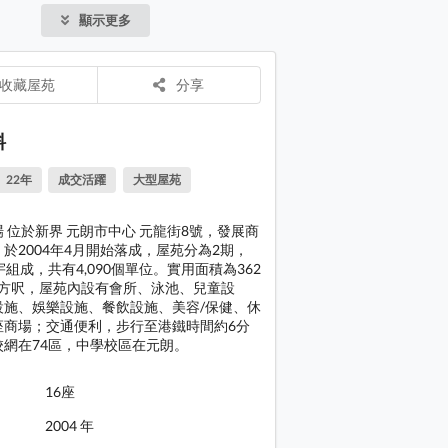
分鐘，小學
顯示更多
區在元朗
Town 商場
Town 商場
收藏屋苑
分享
Town 商場
Town 交通
料
Town 交通
22年
成交活躍
大型屋苑
Town 交通
 位於新界 元朗市中心 元龍街8號，發展商
 Town 大廈外觀圖 圖1
於2004年4月開始落成，屋苑分為2期，
宇組成，共有4,090個單位。實用面積為362
9平方呎，屋苑內設有會所、泳池、兒童設
設施、娛樂設施、餐飲設施、美容/保健、休
座商場；交通便利，步行至港鐵時間約6分
校網在74區，中學校區在元朗。
16座
2004 年