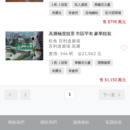
3 房 , 1 浴室
私人屋苑
單幢式大廈
有露台
有會所
近地鐵站
近大型商場
售 $798 萬元
高層極度靚景 市區罕有 豪華靚裝
旺角 百利達廣場
百利達廣場 高層
實用: 546 呎
@21,062 元
15圖
1 房 , 1 浴室
單幢式大廈
望開揚景
有露台
有會所
售 $1,150 萬元
1
1
下一頁
聯絡我們
關於我們
服務條款
私隱政策