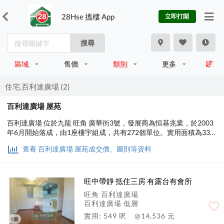
28Hse 搵樓 App
立即打開
搜尋
區域
售價
類別
更多
住宅,百利達廣場 (2)
百利達廣場 屋苑
百利達廣場 位於九龍 旺角 廣華街3號，發展商為恒基兆業，於2003
年6月開始落成，由1座樓宇組成，共有272個單位。實用面積為330
至608平方呎，屋苑內設有會所、兒童設施、娛樂設施、美容/保
查看 百利達廣場 屋苑成交價、圖則等資料
健、基座商場；交通便利，步行至港鐵時間約7分鐘，小學校網在32
區，中學校區在油尖旺。
旺中帶靜 抵住三房 有露台有會所
旺角 百利達廣場
百利達廣場 低層
實用: 549 呎
@14,536 元
9圖