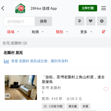
28Hse 搵樓 App
立即打開
搜尋
區域
租價
類別
更多
住宅,老圍村 (2)
老圍村 屋苑
查看 老圍村 屋苑成交價、圖則等資料
「放租」荃灣老圍村上角山村屋，連全
屋傢俬
荃灣 老圍村
1
8圖
實用: 410 呎
@18.3 元
2 日前 刊登
業主盤
村屋