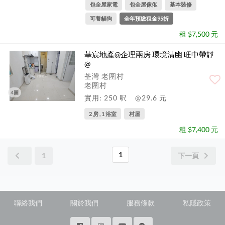
包全屋家電
包全屋傢俬
基本裝修
可養貓狗
全年預繳租金95折
租 $7,500 元
華宸地產@企理兩房 環境清幽 旺中帶靜
@
荃灣 老圍村
老圍村
4圖
實用: 250 呎
@29.6 元
2 房 , 1 浴室
村屋
租 $7,400 元
1
1
下一頁
聯絡我們
關於我們
服務條款
私隱政策