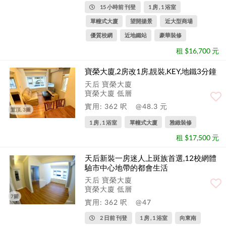
15 小時前 刊登
1 房 , 1 浴室
單幢式大廈
望開揚景
近大型商場
優質校網
近地鐵站
豪華裝修
租 $16,700 元
寶榮大廈,2房改1房,靚裝,KEY,地鐵3分鐘
天后 寶榮大廈
寶榮大廈 低層
實用: 362 呎
@48.3 元
置頂, 3圖
1 房 , 1 浴室
單幢式大廈
雅緻裝修
租 $17,500 元
天后新裝一房迷人上斑族首選,12校網體
驗市中心地帶的都會生活
天后 寶榮大廈
寶榮大廈 低層
7圖
實用: 362 呎
@47
2 日前 刊登
1 房 , 1 浴室
向東南