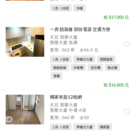
1 房 , 1 浴室
洋樓
租 $17,000 元
一房 靚裝修 部份電器 交通方便
天后 寶榮大廈
寶榮大廈 低層
實用: 362 呎
@46.4 元
6圖
1 房 , 1 浴室
單幢式大廈
望開揚景
雅緻裝修
冷氣機
洗衣機
熱水爐
雪櫃
租 $16,800 元
獨家有匙12校網
天后 寶榮大廈
寶榮大廈 中層 A室
實用: 360 呎
@50
6圖
2 房 , 1 浴室
單幢式大廈
獨家盤