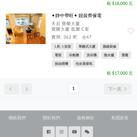
租 $18,000 元
✦靜中帶旺✦ 靚裝齊傢電
天后 寶榮大廈
寶榮大廈 低層 C室
實用: 362 呎
@47
3圖
1 房 , 1 浴室
單幢式大廈
雅緻裝修
電視
冷氣機
洗衣機
熱水爐
雪櫃
抽油煙機
包全屋傢俬
租 $17,000 元
1
1
下一頁
聯絡我們
關於我們
服務條款
私隱政策