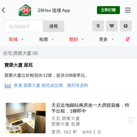
28Hse 搵樓 App
立即打開
搜尋
區域
租價
類別
更多
住宅,寶榮大廈 (8)
寶榮大廈 屋苑
寶榮大廈位於蜆殼街12號，提供108個單位。
查看 寶榮大廈 屋苑成交價、圖則等資料
天后近地鐵站兩房改一大房靚裝修，特
平出租，1睇即中
天后 寶榮大廈
寶榮大廈 低層
黃金, 3圖
實用: 362 呎
@46.1 元