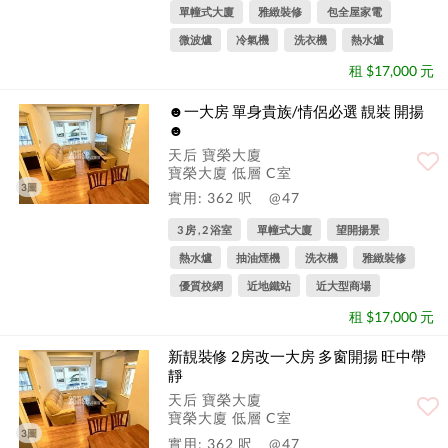
單幢式大廈
雅緻裝修
包全屋家電
微波爐
冷氣機
洗衣機
熱水爐
租 $17,000 元
☻一大房 單身貴族/情侶必選 靚裝 開揚
☻
天后 寶榮大廈
寶榮大廈 低層 C室
3圖
實用: 362 呎
@47
3 房 , 2 浴室
單幢式大廈
望開揚景
熱水爐
抽油煙機
洗衣機
雅緻裝修
優質校網
近地鐵站
近大型商場
租 $17,000 元
新靚裝修 2房改一大房 多窗開揚 旺中帶
靜
天后 寶榮大廈
寶榮大廈 低層 C室
3圖
實用: 362 呎
@47