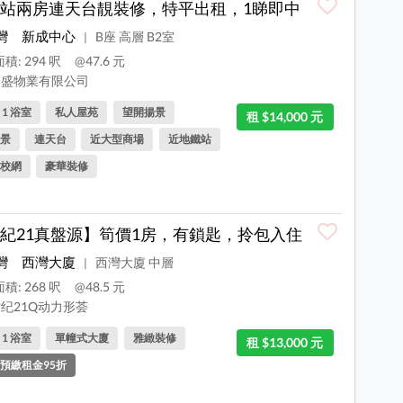
站兩房連天台靚裝修，特平出租，1睇即中
灣
新成中心
B座 高層 B2室
|
積: 294 呎
@47.6 元
盛物業有限公司
, 1 浴室
私人屋苑
望開揚景
租 $14,000 元
景
連天台
近大型商場
近地鐵站
校網
豪華裝修
紀21真盤源】筍價1房，有鎖匙，拎包入住
灣
西灣大廈
西灣大廈 中層
|
積: 268 呎
@48.5 元
纪21Q动力形荟
, 1 浴室
單幢式大廈
雅緻裝修
租 $13,000 元
預繳租金95折