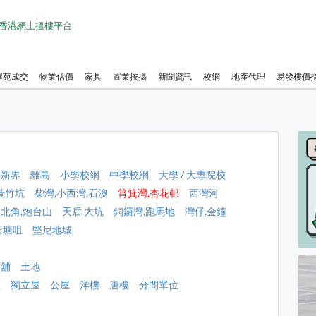
1 香港網上搵樓平台
屋苑成交
物業估價
家具
置業按揭
新聞資訊
校網
地產代理
易發樓價
新界
離島
小學校網
中學校網
大學 / 大專院校
黃竹坑
柴灣,小西灣,石澳
筲箕灣,杏花邨
西灣河
北角,炮台山
天后,大坑
銅鑼灣,跑馬地
灣仔,金鐘
石塘咀
堅尼地城
店舖
土地
屋
獨立屋
公屋
洋樓
唐樓
分間單位