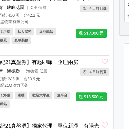
灣
峻峰花園
C座 低層
|
4 日前 刊登
積: 450 呎
@42.2 元
盛物業有限公司
, 1 浴室
私人屋苑
近地鐵站
租 $19,000 元
揚景
豪華裝修
紀21真盤源】有匙即睇，企理兩房
灣
海德堡
海德堡 低層
|
4 日前 刊登
積: 265 呎
@50.9 元
纪21Q动力形荟
, 1 浴室
唐樓
歡迎大學生
連平台
租 $13,500 元
鐵站
紀21真盤源】獨家代理，單位新淨，有陽光