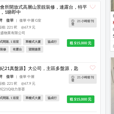
會所開放式高層山景靚裝修，連露台，特平
，1睇即中
灣
傲華
傲華 中層 G室
|
21 小時前 刊
登
積: 221 呎
@67.9 元
盛物業有限公司
間隔 , 1 浴室
單幢式大廈
協成行
租 $15,000 元
裝修
有露台
望開揚景
紀21真盤源】大公司，主區多盤源，匙
灣
傲華
傲華 中層
|
21 小時前 刊
登
積: 221 呎
@67.9 元
纪21Q动力形荟
間隔 , 1 浴室
單幢式大廈
協成行
租 $15,000 元