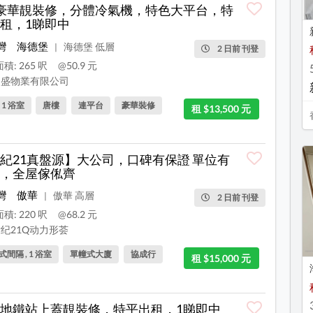
豪華靚裝修，分體冷氣機，特色大平台，特
租，1睇即中
灣
海德堡
海德堡 低層
|
2 日前 刊登
積: 265 呎
@50.9 元
盛物業有限公司
, 1 浴室
唐樓
連平台
豪華裝修
租 $13,500 元
紀21真盤源】大公司，口碑有保證 單位有
，全屋傢俬齊
灣
傲華
傲華 高層
|
2 日前 刊登
積: 220 呎
@68.2 元
纪21Q动力形荟
間隔 , 1 浴室
單幢式大廈
協成行
租 $15,000 元
地鐵站上蓋靚裝修，特平出租，1睇即中