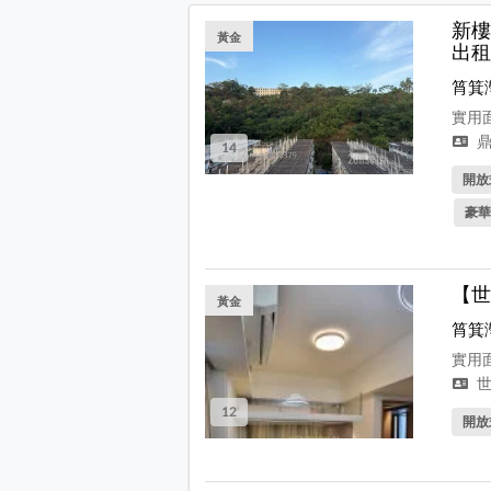
新樓
黃金
出租
筲箕
實用面
鼎
14
開放式
豪華
【世
黃金
筲箕
實用面
世
12
開放式