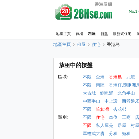
No.
地產主頁
買樓
租屋
新盤
服務式住宅
地產主頁
租屋
住宅
香港島
放租中的樓盤
區域:
不限
全港
香港島
九龍
不限
南區
香港仔,鴨脷洲,
太古城
鰂魚涌
北角半山
中西半山
中上環
西營盤,
不限
筲箕灣
杏花邨
類別:
不限
住宅
車位
工商
不限
私人屋苑
居屋
村
單幢式大廈
分租
短租