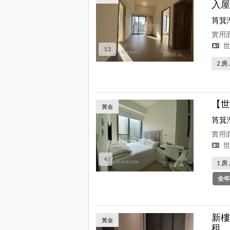
入屋
筲箕
實用面
世
13
2 房 
【世
黃金
筲箕
實用面
世
4
1 房 
全年
新樓
黃金
租，