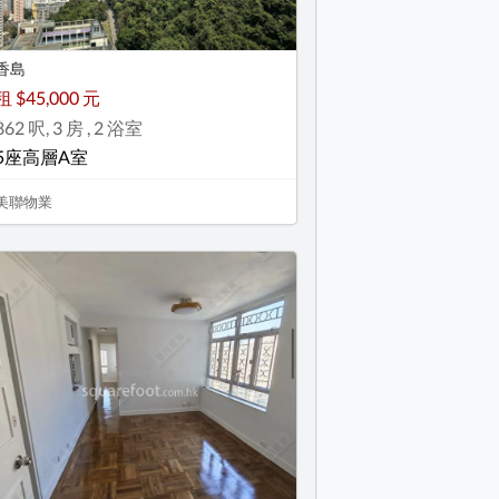
香島
租 $45,000 元
862 呎, 3 房 , 2 浴室
5座高層A室
美聯物業