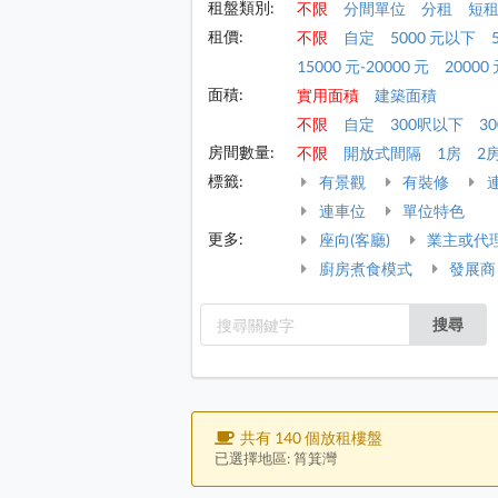
租盤類別:
不限
分間單位
分租
短
租價:
不限
自定
5000 元以下
15000 元-20000 元
20000 
面積:
實用面積
建築面積
不限
自定
300呎以下
30
房間數量:
不限
開放式間隔
1房
2
標籤:
有景觀
有裝修
連車位
單位特色
更多:
座向(客廳)
業主或代
廚房煮食模式
發展商
搜尋
共有 140 個放租樓盤
已選擇地區: 筲箕灣