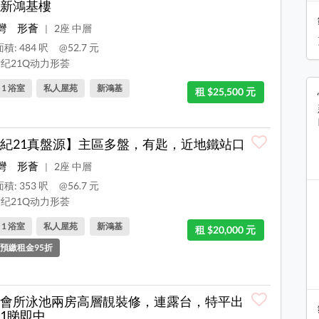
新鴻基樓
灣
形薈
2座 中層
|
積: 484 呎
@52.7 元
纪21Q动力形荟
, 1 浴室
私人屋苑
新鴻基
租 $25,500 元
紀21真盤源】主區多盤，有匙，近地鐵站口
灣
形薈
2座 中層
|
積: 353 呎
@56.7 元
纪21Q动力形荟
, 1 浴室
私人屋苑
新鴻基
租 $20,000 元
預繳租金95折
會所泳池兩房高層靚裝修，連露台，特平出
1睇即中