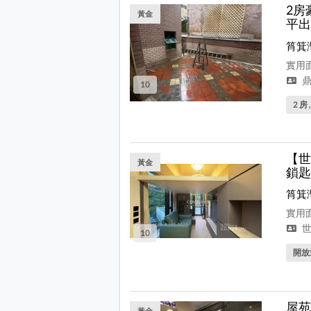
2房
黃金
平出
筲箕
實用面
鼎
10
2 房 
【世
黃金
鎖匙
筲箕
實用面
世
10
開放式
屋苑
黃金