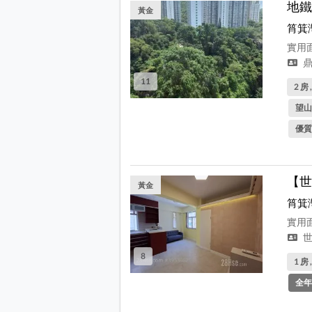
地鐵
黃金
筲箕
實用面
鼎
11
2 房 
望山
優質
【世
黃金
筲箕
實用面
世
8
1 房 
全年