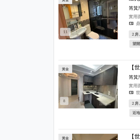
筲箕
實用面
鼎
11
2 房 
望開
【世
黃金
筲箕
實用面
世
8
2 房 
近地
【世
黃金