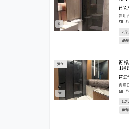
筲箕
實用面
鼎
5
2 房 
豪華
新樓
黃金
1睇
筲箕
實用面
鼎
10
1 房 
豪華