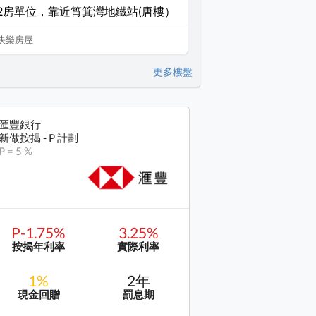
2房單位，靠近筲箕灣地鐵站(唐樓）
快樂房屋
更多樓盤
匯豐銀行
新做按揭 - P 計劃
P = 5 %
P-1.75%
3.25%
按揭年利率
實際利率
1%
2年
現金回贈
罰息期