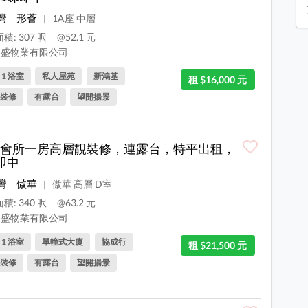
灣
形薈
1A座 中層
|
積: 307 呎
@52.1 元
盛物業有限公司
, 1 浴室
私人屋苑
新鴻基
租 $16,000 元
裝修
有露台
望開揚景
會所一房高層靚裝修，連露台，特平出租，
即中
灣
傲華
傲華 高層 D室
|
積: 340 呎
@63.2 元
盛物業有限公司
, 1 浴室
單幢式大廈
協成行
租 $21,500 元
裝修
有露台
望開揚景