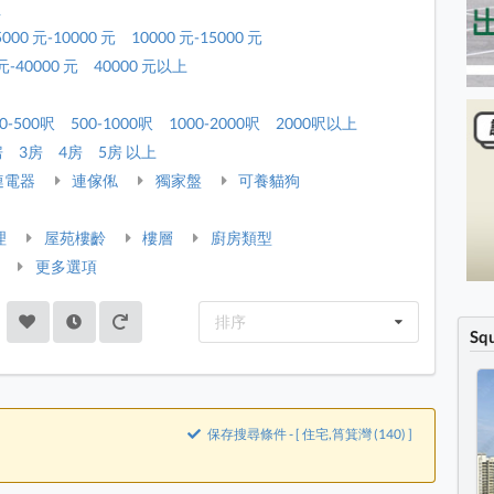
租
5000 元-10000 元
10000 元-15000 元
元-40000 元
40000 元以上
0-500呎
500-1000呎
1000-2000呎
2000呎以上
房
3房
4房
5房 以上
連電器
連傢俬
獨家盤
可養貓狗
理
屋苑樓齡
樓層
廚房類型
更多選項
排序
Sq
保存搜尋條件 - [ 住宅,筲箕灣 (140) ]