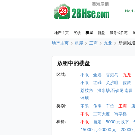
No.
地产主页
买楼
租屋
新盘
服务式住宅
地产主页
租屋
工商
九龙
新蒲岗,
放租中的楼盘
区域:
不限
全港
香港岛
九龙
不限
红磡
尖沙咀
佐敦
荔枝角
深水埗,石硖尾,南昌
油塘
类别:
不限
住宅
车位
工商
不限
工商大厦
写字楼
租价:
不限
自定
5000 元以下
15000 元-20000 元
20000 