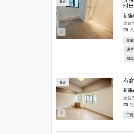
黄金
时出
新蒲
建筑面
八
7
开放式
豪华
独立
有窗
黄金
新蒲
建筑面
宏
1
工商