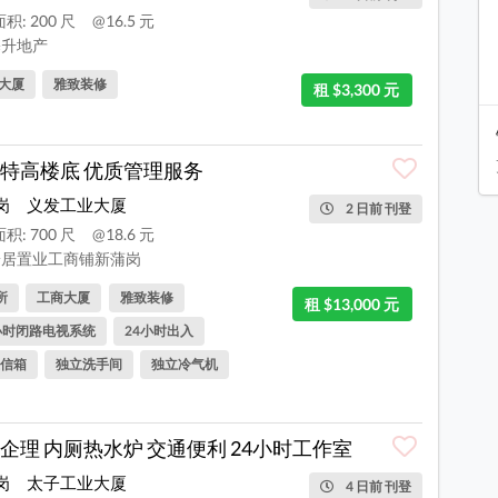
积: 200 尺
@16.5 元
升地产
大厦
雅致装修
租 $3,300 元
特高楼底 优质管理服务
岗
义发工业大厦
2 日前 刊登
积: 700 尺
@18.6 元
居置业工商铺新蒲岗
所
工商大厦
雅致装修
租 $13,000 元
小时闭路电视系统
24小时出入
信箱
独立洗手间
独立冷气机
企理 内厕热水炉 交通便利 24小时工作室
岗
太子工业大厦
4 日前 刊登