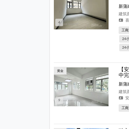
新蒲
建筑面
喜
4
工商
24
24
【安
黄金
中完
新蒲
建筑面
安
9
工商