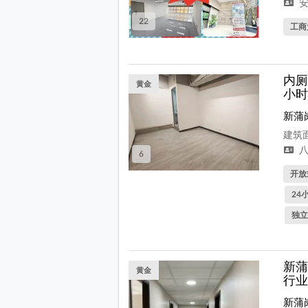
安
22
工商
内厕
黄金
小时
新蒲
建筑面
八
6
开放式
24
独立
新蒲
黄金
行业
新蒲