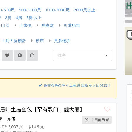
0-500尺
500-1000尺
1000-2000尺
2000尺以上
房
3房
4房
5房 以上
连电器
连家俬
独家盘
可养猫狗
工商大厦楼龄
楼层
更多选项
排序
保存搜寻条件 - [ 工商,新蒲岗,黄大仙 (413) ]
安居叶生🛺全包【罕有双门，靓大厦】
岗
东傲
1 日前 刊登
积: 2,007 尺
@14.9 元