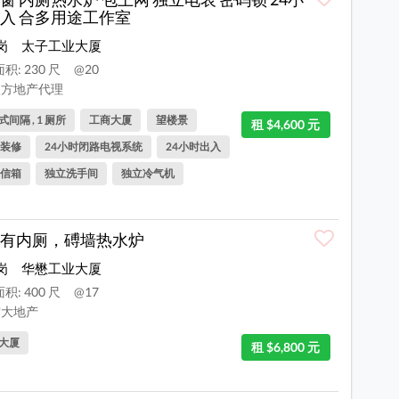
入 合多用途工作室
岗
太子工业大厦
积: 230 尺
@20
方地产代理
间隔 , 1 厕所
工商大厦
望楼景
租 $4,600 元
装修
24小时闭路电视系统
24小时出入
信箱
独立洗手间
独立冷气机
有内厕，磗墙热水炉
岗
华懋工业大厦
积: 400 尺
@17
大地产
大厦
租 $6,800 元