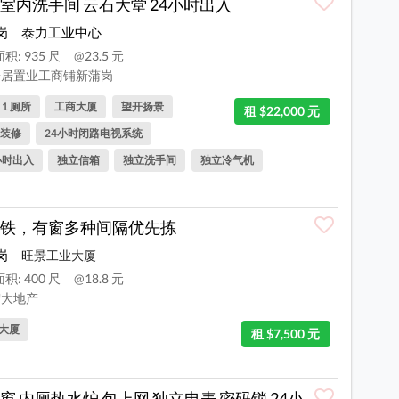
室内洗手间 云石大堂 24小时出入
岗
泰力工业中心
积: 935 尺
@23.5 元
居置业工商铺新蒲岗
, 1 厕所
工商大厦
望开扬景
租 $22,000 元
装修
24小时闭路电视系统
小时出入
独立信箱
独立洗手间
独立冷气机
铁，有窗多种间隔优先拣
岗
旺景工业大厦
积: 400 尺
@18.8 元
大地产
大厦
租 $7,500 元
窗 内厕热水炉 包上网 独立电表 密码锁 24小