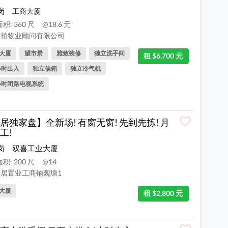
岗
工商大厦
积: 360 尺
@18.6 元
拍物业顾问有限公司
大厦
望市景
雅致装修
独立洗手间
租 $6,700 元
小时出入
独立信箱
独立冷气机
小时闭路电视系统
居独家盘】全新场! 有窗无窗! 先到先拣! 月
工!
岗
双喜工业大厦
积: 200 尺
@14
居置业工商铺观塘1
大厦
租 $2,800 元