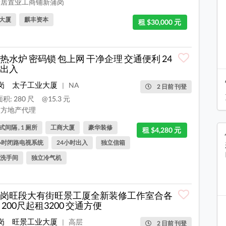
居置业工商铺新蒲岗
大厦
麒丰资本
租 $30,000 元
热水炉 密码锁 包上网 干净企理 交通便利 24
出入
岗
太子工业大厦
NA
|
2 日前 刊登
积: 280 尺
@15.3 元
方地产代理
间隔 , 1 厕所
工商大厦
豪华装修
租 $4,280 元
小时闭路电视系统
24小时出入
独立信箱
洗手间
独立冷气机
岗旺段大有街旺景工厦全新装修工作室合各
 200尺起租3200 交通方便
岗
旺景工业大厦
高层
|
2 日前 刊登