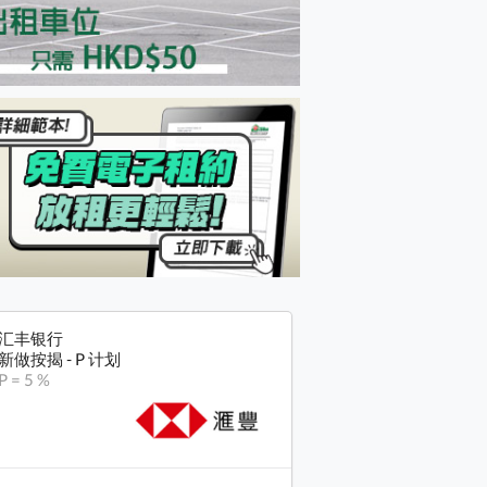
汇丰银行
新做按揭 - P 计划
P = 5 %