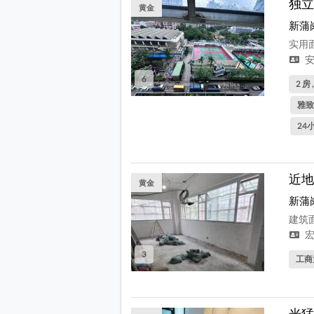
独立
黄金
新蒲
实用面
安
6
2 房 
雅致
24
近地
黄金
新蒲
建筑面
宏
3
工商
光猛