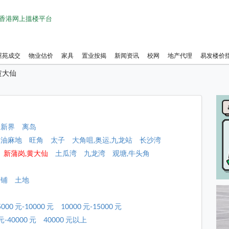
1 香港网上搵楼平台
屋苑成交
物业估价
家具
置业按揭
新闻资讯
校网
地产代理
易发楼价
黄大仙
新界
离岛
油麻地
旺角
太子
大角咀,奥运,九龙站
长沙湾
新蒲岗,黄大仙
土瓜湾
九龙湾
观塘,牛头角
店铺
土地
5000 元-10000 元
10000 元-15000 元
元-40000 元
40000 元以上