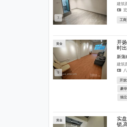
建筑面
宏
7
工商
开扬
黄金
时出
新蒲
建筑面
八
5
开放式
豪华
独立
实盘
黄金
锁,