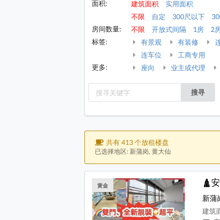
面积:
建筑面积
实用面积
不限
自定
300尺以下
30
房间数量:
不限
开放式间隔
1房
2
标签:
有景观
有装修
连车位
工商专用
更多:
座向
业主或代理
搜寻
共有 413 个放租楼盘
已选择地区: 新蒲岗, 黄大仙
🛕
黄金
新蒲
建筑面