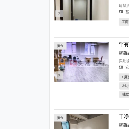
建筑面
基
7
工商
罕有
黄金
新蒲
实用面
安
1
1 厕
24
独立
干净
黄金
新蒲