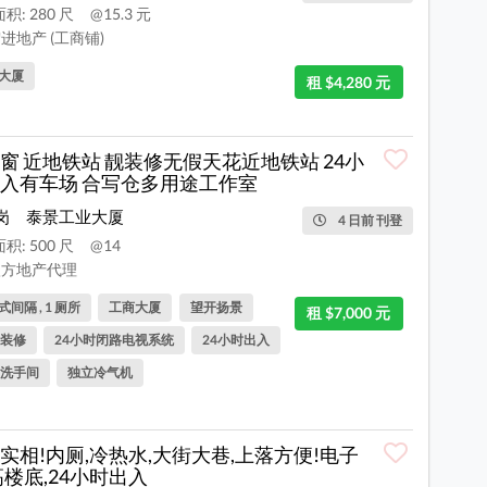
积: 280 尺
@15.3 元
进地产 (工商铺)
大厦
租 $4,280 元
窗 近地铁站 靓装修无假天花近地铁站 24小
入有车场 合写仓多用途工作室
岗
泰景工业大厦
4 日前 刊登
积: 500 尺
@14
方地产代理
间隔 , 1 厕所
工商大厦
望开扬景
租 $7,000 元
装修
24小时闭路电视系统
24小时出入
洗手间
独立冷气机
实相!内厕,冷热水,大街大巷,上落方便!电子
高楼底,24小时出入