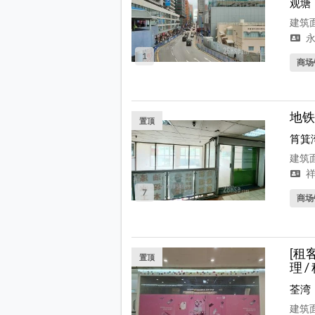
观塘
建筑面
永
1
商场
地铁
置顶
筲箕
建筑面
祥
7
商场
[租
置顶
理 
荃湾
建筑面