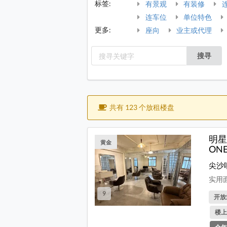
标签:
有景观
有装修
连车位
单位特色
更多:
座向
业主或代理
搜寻
共有 123 个放租楼盘
明星
黄金
ON
尖沙
实用面
9
开放式
楼上