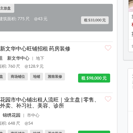
主放盘
建筑面积: 775 尺
@43 元
租 $33,000 元
新文华中心旺铺招租 药房装修
咀
新文华中心
地下
|
积: 760 尺
@128.9 元
盘
商场铺位
地铺
雅致装修
租 $98,000 元
花园市中心铺出租人流旺｜业主盘 | 零售、
外卖、补习社、美容、诊所
锦绣花园
市中心
|
积: 648 尺
@54