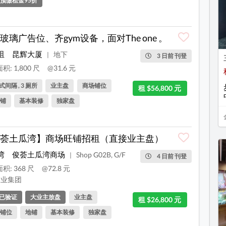
预缴租金95折
玻璃广告位、齐gym设备，面对The one 。
咀
昆辉大厦
地下
|
3 日前 刊登
积: 1,800 尺
@31.6 元
间隔 , 3 厕所
业主盘
商场铺位
租 $56,800 元
铺
基本装修
独家盘
荟土瓜湾】商场旺铺招租（直接业主盘）
湾
俊荟土瓜湾商场
Shop G02B, G/F
|
4 日前 刊登
积: 368 尺
@72.8 元
业集团
已验证
大业主放盘
业主盘
租 $26,800 元
铺位
地铺
基本装修
独家盘