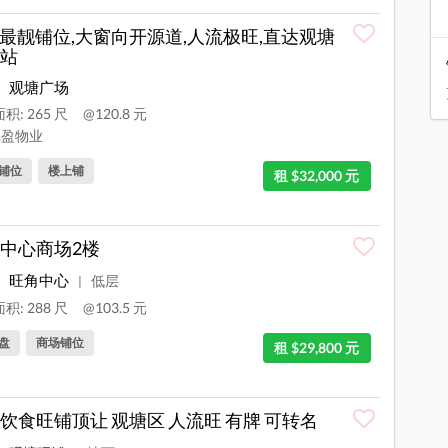
最靓铺位,大窗向开源道,人流极旺,直达观塘
站
观塘广场
积: 265 尺
@120.8 元
盈物业
铺位
楼上铺
租 $32,000 元
中心商场2楼
旺角中心
低层
|
积: 288 尺
@103.5 元
盘
商场铺位
租 $29,800 元
饮食旺铺顶让 观塘区 人流旺 有牌 可转名