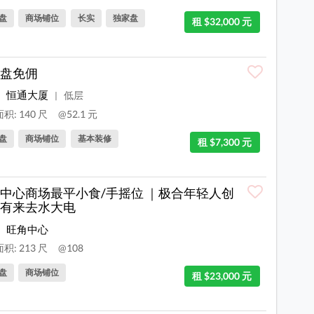
盘
商场铺位
长实
独家盘
租 $32,000 元
盘免佣
恒通大厦
低层
|
积: 140 尺
@52.1 元
盘
商场铺位
基本装修
租 $7,300 元
中心商场最平小食/手摇位 ｜极合年轻人创
有来去水大电
旺角中心
积: 213 尺
@108
盘
商场铺位
租 $23,000 元