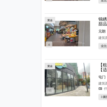
业主
锦綉
黄金
甜品
元朗
建筑面
6
业主
【租
黄金
【适
屯门
建筑面
仟
11
3 厕