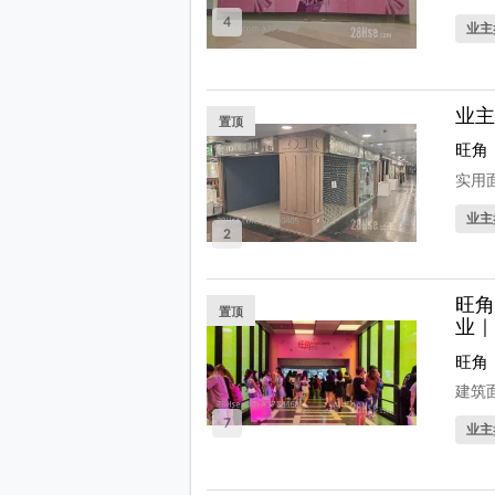
4
业主
业主
置顶
旺角
实用面
业主
2
旺角
置顶
业｜
旺角
建筑面
7
业主