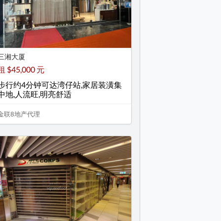
三湘大厦
租 $45,000 元
步行约4分钟可达湾仔站,家居装潢集
中地,人流旺,明亮舒适
金联8地产代理