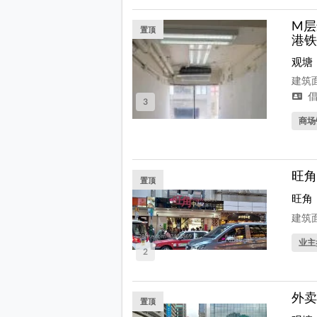
M层
置顶
港铁
观塘
建筑面
倡
3
商场
旺角
置顶
旺角
建筑面
业主
2
外卖
置顶