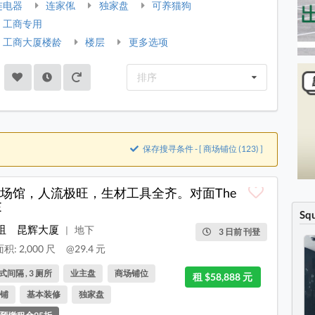
连电器
连家俬
独家盘
可养猫狗
工商专用
工商大厦楼龄
楼层
更多选项
排序
保存搜寻条件 - [ 商场铺位 (123) ]
场馆，人流极旺，生材工具全齐。对面The
E
Sq
咀
昆辉大厦
地下
|
3 日前 刊登
积: 2,000 尺
@29.4 元
间隔 , 3 厕所
业主盘
商场铺位
租 $58,888 元
铺
基本装修
独家盘