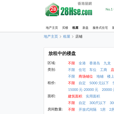
No.
地产主页
买楼
租屋
新盘
服务式住宅
地产主页
租屋
店铺
放租中的楼盘
区域:
不限
全港
香港岛
九龙
类别:
不限
住宅
车位
工商
不限
商场铺位
地铺
楼
租价:
不限
自定
5000 元以下
15000 元-20000 元
20000 
面积:
建筑面积
实用面积
不限
自定
300尺以下
30
房间数量:
不限
开放式间隔
1房
2