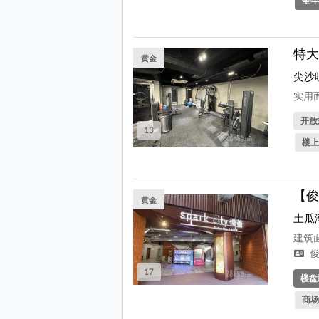
全年
特大
黄金
尖沙
实用面
开放式
13
楼上
【俊
黄金
土瓜
建筑面
俊
17
楼盘
商场