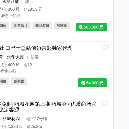
观塘旺铺
地下
|
积: 300 尺
@283.3 元
诚物业代理
铺位
生意顶让
豪华装修
独家盘
租 $85,000 元
出口巴士总站侧边吉匙独家代理
湾
永华大厦
低层
|
积: 400 尺
@12
福物业行
铺位
独家盘
租 $4,800 元
客免佣] 丽城花园第三期 丽城荟 / 优质商场管
/ 稳定客源
丽城花园
地下27号铺
|
积: 1,220 尺
@26.2 元