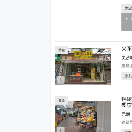
大业
尖东
黄金
尖沙
建筑面
业主
8
锦綉
黄金
餐饮
元朗
建筑面
6