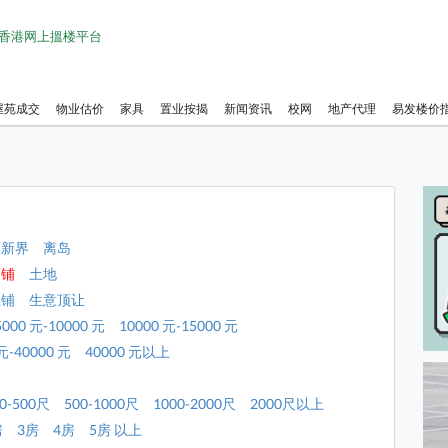
1 香港网上搵楼平台
屋苑成交
物业估价
家具
置业按揭
新闻资讯
校网
地产代理
易发楼价
新界
离岛
店铺
土地
上铺
生意顶让
5000 元-10000 元
10000 元-15000 元
元-40000 元
40000 元以上
0-500尺
500-1000尺
1000-2000尺
2000尺以上
房
3房
4房
5房 以上