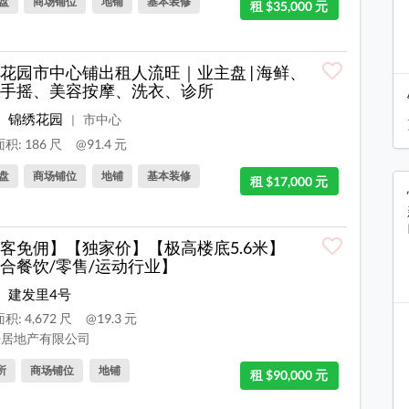
盘
商场铺位
地铺
基本装修
租 $35,000 元
花园市中心铺出租人流旺｜业主盘 | 海鲜、
手摇、美容按摩、洗衣、诊所
锦绣花园
市中心
|
积: 186 尺
@91.4 元
盘
商场铺位
地铺
基本装修
租 $17,000 元
客免佣】【独家价】【极高楼底5.6米】
合餐饮/零售/运动行业】
建发里4号
积: 4,672 尺
@19.3 元
居地产有限公司
所
商场铺位
地铺
租 $90,000 元