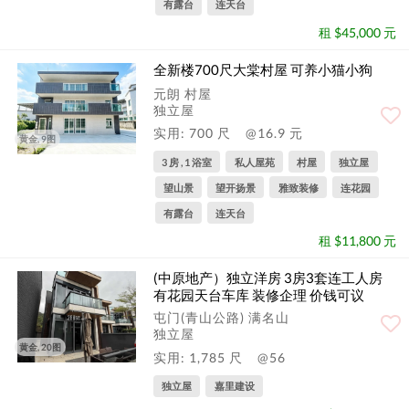
有露台
连天台
租 $45,000 元
全新楼700尺大棠村屋 可养小猫小狗
元朗 村屋
独立屋
实用: 700 尺
@16.9 元
黄金, 9图
3 房 , 1 浴室
私人屋苑
村屋
独立屋
望山景
望开扬景
雅致装修
连花园
有露台
连天台
租 $11,800 元
(中原地产）独立洋房 3房3套连工人房
有花园天台车库 装修企理 价钱可议
屯门(青山公路) 满名山
独立屋
黄金, 20图
实用: 1,785 尺
@56
独立屋
嘉里建设