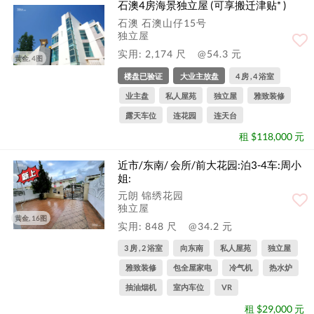
石澳4房海景独立屋 (可享搬迁津贴* )
石澳 石澳山仔15号
独立屋
实用: 2,174 尺
@54.3 元
黄金, 4图
楼盘已验证
大业主放盘
4 房 , 4 浴室
业主盘
私人屋苑
独立屋
雅致装修
露天车位
连花园
连天台
租 $118,000 元
近市/东南/ 会所/前大花园:泊3-4车:周小
姐:
元朗 锦绣花园
独立屋
黄金, 16图
实用: 848 尺
@34.2 元
3 房 , 2 浴室
向东南
私人屋苑
独立屋
雅致装修
包全屋家电
冷气机
热水炉
抽油烟机
室内车位
VR
租 $29,000 元