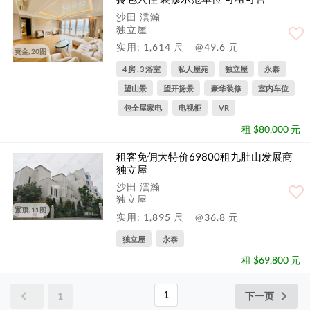
沙田 澐瀚
独立屋
实用: 1,614 尺
@49.6 元
黄金, 20图
4 房 , 3 浴室
私人屋苑
独立屋
永泰
望山景
望开扬景
豪华装修
室内车位
包全屋家电
电视柜
VR
租 $80,000 元
租客免佣大特价69800租九肚山发展商
独立屋
沙田 澐瀚
独立屋
置顶, 11图
实用: 1,895 尺
@36.8 元
独立屋
永泰
租 $69,800 元
1
1
下一页