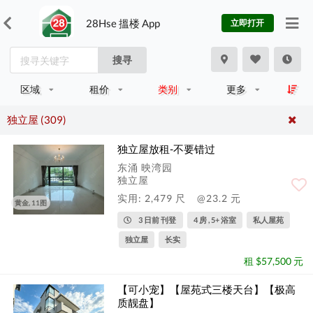
28Hse 搵楼 App
立即打开
搜寻
区域
租价
类别
更多
独立屋 (309)
独立屋放租-不要错过
东涌 映湾园
独立屋
实用: 2,479 尺
@23.2 元
黄金, 11图
3 日前 刊登
4 房 , 5+ 浴室
私人屋苑
独立屋
长实
租 $57,500 元
【可小宠】【屋苑式三楼天台】【极高
质靓盘】