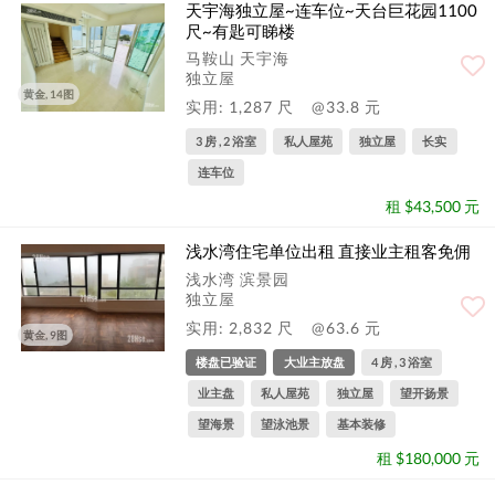
天宇海独立屋~连车位~天台巨花园1100
尺~有匙可睇楼
马鞍山 天宇海
独立屋
黄金, 14图
实用: 1,287 尺
@33.8 元
3 房 , 2 浴室
私人屋苑
独立屋
长实
连车位
租 $43,500 元
浅水湾住宅单位出租 直接业主租客免佣
浅水湾 滨景园
独立屋
实用: 2,832 尺
@63.6 元
黄金, 9图
楼盘已验证
大业主放盘
4 房 , 3 浴室
业主盘
私人屋苑
独立屋
望开扬景
望海景
望泳池景
基本装修
租 $180,000 元