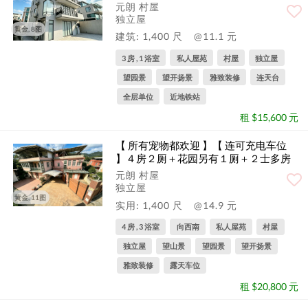
元朗 村屋
独立屋
黄金, 8图
建筑: 1,400 尺
@11.1 元
3 房 , 1 浴室
私人屋苑
村屋
独立屋
望园景
望开扬景
雅致装修
连天台
全层单位
近地铁站
租 $15,600 元
【 所有宠物都欢迎 】【 连可充电车位
】４房２厕＋花园另有１厕＋２士多房
元朗 村屋
独立屋
黄金, 11图
实用: 1,400 尺
@14.9 元
4 房 , 3 浴室
向西南
私人屋苑
村屋
独立屋
望山景
望园景
望开扬景
雅致装修
露天车位
租 $20,800 元