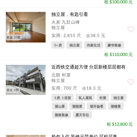
租 $100,000 元
独立屋﹐有匙引看
火炭 九肚山峰
独立屋
实用: 2,855 尺
@38.5 元
黄金, 20图
5+ 房
独立屋
尚家生活
豪华装修
租 $110,000 元
近西铁交通超方便 分层新楼层层都有
元朗 村屋
独立屋
实用: 700 尺
@18.3 元
黄金, 8图
3 房 , 1 浴室
私人屋苑
村屋
独立屋
望山景
望园景
望开扬景
望楼景
雅致装修
露天车位
租 $12,800 元
拎包入住 装修示范单位 可租可售