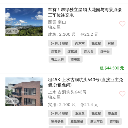
罕有！翠绿独立屋 特大花园与海景点缀
三车位连充电
西贡 南山
独立屋
黄金, 5图
建筑: 2,100 尺
@21.2 元
5+ 房 , 3 浴室
向东南
独立屋
村屋
连套房
连花园
连天台
连平台
有工人房
望海景
租 $44,500 元
租45K-上水古洞坑头643号 (直接业主免
佣,分租免问)
上水 古洞坑头643号
独立屋
黄金, 7图
实用: 2,100 尺
@21.4 元
5+ 房 , 4 浴室
业主盘
独立屋
望山景
望开扬景
雅致装修
露天车位
连花园