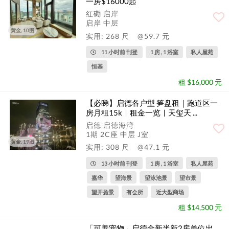
一房$16000起
红磡 启岸
启岸 中层
黄金, 10图
实用: 268 尺
@59.7 元
11 小时前 刊登
1 房 , 1 浴室
私人屋苑
恒基
租 $16,000 元
【必睇】启德各户型 笋盘租｜跑道区一
房月租15k｜租金一览｜天玺天 ...
启德 启德海湾
1期 2C座 中层 J室
黄金, 19图
实用: 308 尺
@47.1 元
13 小时前 刊登
1 房 , 1 浴室
私人屋苑
嘉华
望海景
望泳池景
望市景
望开扬景
有会所
近大型商场
租 $14,500 元
「可养宠物」启德全新半新2房单位出