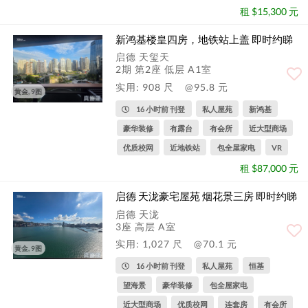
租 $15,300 元
新鸿基楼皇四房，地铁站上盖 即时约睇
启德 天玺天
2期 第2座 低层 A1室
实用: 908 尺
@95.8 元
黄金, 9图
16 小时前 刊登
私人屋苑
新鸿基
豪华装修
有露台
有会所
近大型商场
优质校网
近地铁站
包全屋家电
VR
租 $87,000 元
启德 天泷豪宅屋苑 烟花景三房 即时约睇
启德 天泷
3座 高层 A室
实用: 1,027 尺
@70.1 元
黄金, 9图
16 小时前 刊登
私人屋苑
恒基
望海景
豪华装修
包全屋家电
近大型商场
优质校网
连套房
有会所