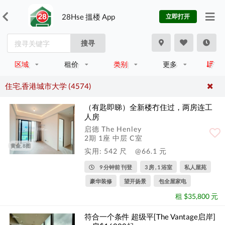
28Hse 搵楼 App
立即打开
搜寻
区域
租价
类别
更多
住宅,香港城市大学 (4574)
（有匙即睇）全新楼冇住过，两房连工
人房
启德 The Henley
2期 1座 中层 C室
黄金, 8图
实用: 542 尺
@66.1 元
9 分钟前 刊登
3 房 , 1 浴室
私人屋苑
豪华装修
望开扬景
包全屋家电
租 $35,800 元
符合一个条件 超级平[The Vantage启岸]