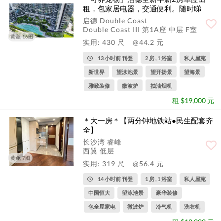
租，包家居电器，交通便利。随时睇
楼。
启德 Double Coast
Double Coast III 第1A座 中层 F室
黄金, 16图
实用: 430 尺
@44.2 元
13 小时前 刊登
2 房 , 1 浴室
私人屋苑
新世界
望泳池景
望开扬景
望海景
雅致装修
微波炉
抽油烟机
租 $19,000 元
＊大一房＊【两分钟地铁站●民生配套齐
全】
长沙湾 睿峰
西翼 低层
黄金, 7图
实用: 319 尺
@56.4 元
14 小时前 刊登
1 房 , 1 浴室
私人屋苑
中国恒大
望泳池景
豪华装修
包全屋家电
微波炉
冷气机
洗衣机