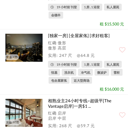
19 小时前 刊登
1 房 , 1 浴室
私人屋苑
会德丰
租 $15,500 元
[独家一房] [全屋家俬] [求好租客]
红磡 傲形
傲形 高层
实用: 247 尺
@64.8 元
黄金, 4图
19 小时前 刊登
1 房 , 1 浴室
私人屋苑
恒基
洗衣机
冷气机
微波炉
雪柜
包全屋家俬
近大型商场
租 $16,000 元
相熟业主24小时专线~超级平[The
Vantage启岸]一房$1 ...
红磡 启岸
启岸 中层
黄金, 10图
实用: 268 尺
@59.7 元