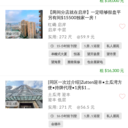
租 $18,000 元
【两间分店就在启岸】一定唔够假盘平
另有间$15500独家一房！
红磡 启岸
启岸 中层
黄金, 20图
实用: 272 尺
@59.9 元
15 小时前 刊登
1 房 , 1 浴室
私人屋苑
单幢式大厦
恒基
望开扬景
望市景
望海景
雅致装修
包全屋家电
租 $16,300 元
[同区一次过介绍]Zutten迎丰•土瓜湾方
便•持牌代理•1房$1 ...
土瓜湾 迎丰
迎丰 低层
黄金, 6图
实用: 271 尺
@56.5 元
16 小时前 刊登
1 房 , 1 浴室
私人屋苑
会德丰