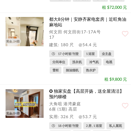
租 $72,000 元
都大8分钟｜安静齐家电套房｜近旺角油
麻地站
何文田 何文田街17-17A号
17
黄金, 24图
建筑: 180 尺
@54.4 元
17 小时前 刊登
1 浴室
业主盘
分间单位
洗衣机
冷气机
电视
雪柜
抽油烟机
热水炉
租 $9,800 元
✪ 独家实盘【高层开扬，送全屋清洁】
预约睇楼
大角咀 港湾豪庭
6座 (1期) 高层
黄金, 14图
实用: 326 尺
@53.7 元
18 小时前 刊登
2 房 , 1 浴室
私人屋苑