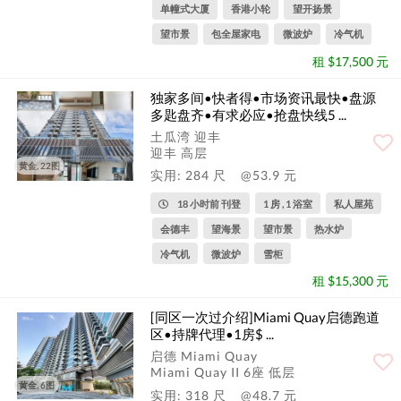
单幢式大厦
香港小轮
望开扬景
望市景
包全屋家电
微波炉
冷气机
租 $17,500 元
独家多间•快者得•市场资讯最快•盘源
多匙盘齐•有求必应•抢盘快线5 ...
土瓜湾 迎丰
迎丰 高层
黄金, 22图
实用: 284 尺
@53.9 元
18 小时前 刊登
1 房 , 1 浴室
私人屋苑
会德丰
望海景
望市景
热水炉
冷气机
微波炉
雪柜
租 $15,300 元
[同区一次过介绍]Miami Quay启德跑道
区•持牌代理•1房$ ...
启德 Miami Quay
Miami Quay II 6座 低层
黄金, 6图
实用: 318 尺
@48.7 元