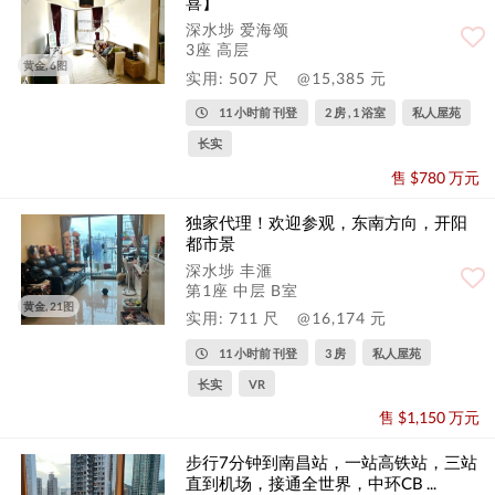
喜】
深水埗 爱海颂
3座 高层
黄金, 6图
实用: 507 尺
@15,385 元
11 小时前 刊登
2 房 , 1 浴室
私人屋苑
长实
售 $780 万元
独家代理！欢迎参观，东南方向，开阳
都市景
深水埗 丰滙
第1座 中层 B室
黄金, 21图
实用: 711 尺
@16,174 元
11 小时前 刊登
3 房
私人屋苑
长实
VR
售 $1,150 万元
步行7分钟到南昌站，一站高铁站，三站
直到机场，接通全世界，中环CB ...