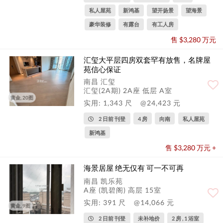
私人屋苑
新鸿基
望开扬景
望海景
豪华装修
有露台
有工人房
售 $3,280 万元
汇玺大平层四房双套罕有放售，名牌屋
苑信心保证
南昌 汇玺
汇玺(2A期) 2A座 低层 A室
黄金, 20图
实用: 1,343 尺
@24,423 元
2 日前 刊登
4 房
向南
私人屋苑
新鸿基
售 $3,280 万元 +
海景居屋 绝无仅有 可一不可再
南昌 凯乐苑
A座 (凯碧阁) 高层 15室
实用: 391 尺
@14,066 元
黄金, 9图
2 日前 刊登
未补地价
2 房 , 1 浴室