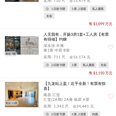
实用: 710 尺
@15,479 元
1 日前 刊登
3 房 , 2 浴室
私人屋苑
长实
售 $1,099 万元
人无我有，开扬3房1套+工人房【有票
有得倾】约睇
深水埗 丰滙
第1座 中层 B室
黄金, 4图
实用: 711 尺
@16,174 元
2 日前 刊登
3 房
私人屋苑
长实
售 $1,150 万元
【九龙站上盖！近乎全新！有票有惊
喜】
南昌 汇玺
汇玺(2A期) 2A座 低层 A室
黄金, 13图
实用: 1,342 尺
@24,441 元
2 日前 刊登
4 房 , 3 浴室
向南