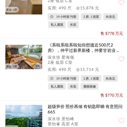
2座 低层 C室
实用: 490 尺
@15,878 元
黄金, 6图
19 小时前 刊登
2 房 , 1 浴室
向东北
私人屋苑
长实
售 $778 万元
《系啦系啦系啦知你想搵近500尺2
房》，仲平过新界新楼，仲要甘岩业 ...
深水埗 爱海颂
2座 低层 C室
黄金, 5图
实用: 490 尺
@15,714 元
19 小时前 刊登
2 房 , 1 浴室
向东北
私人屋苑
长实
雅致装修
售 $770 万元
超级笋价 照价再倾 有钥匙即睇 有意照问
665
深水埗 景怡峰
景怡峯 高层 A室