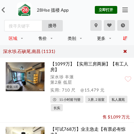
28Hse 搵楼 App
立即打开
搜寻
区域
售价
类别
更多
深水埗,石硖尾,南昌 (1131)
【1099万】【实用三房两厕】【有工人
房】
深水埗 丰滙
第2座 低层
黄金, 5图
实用: 710 尺
@15,479 元
11 小时前 刊登
3 房 , 2 浴室
私人屋苑
长实
售 $1,099 万元
【可试768万】业主急走【有票必有惊