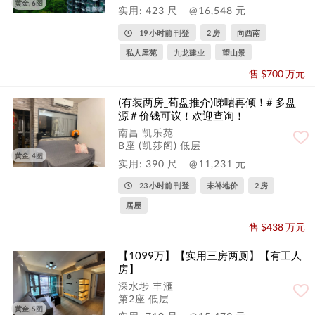
黄金, 6图
实用: 423 尺
@16,548 元
19 小时前 刊登
2 房
向西南
私人屋苑
九龙建业
望山景
售 $700 万元
(有装两房_荀盘推介)睇啱再倾！# 多盘
源 # 价钱可议！欢迎查询！
南昌 凯乐苑
B座 (凯莎阁) 低层
黄金, 4图
实用: 390 尺
@11,231 元
23 小时前 刊登
未补地价
2 房
居屋
售 $438 万元
【1099万】【实用三房两厕】【有工人
房】
深水埗 丰滙
第2座 低层
黄金, 5图