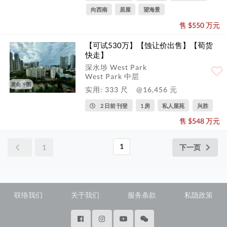
向西南
居屋
望海景
售 $550 万元
【可试530万】【蚀让价出售】【荀货
快走】
深水埗 West Park
West Park 中层
黄金, 9图
实用: 333 尺
@16,456 元
2 日前 刊登
1 房
私人屋苑
兴胜
售 $548 万元
1
1
下一页
联络我们
关于我们
服务条款
私隐政策