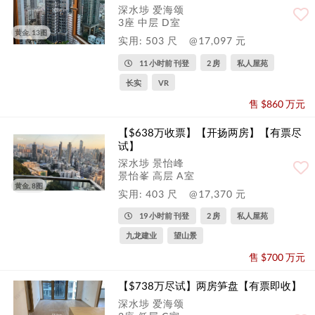
深水埗 爱海颂
3座 中层 D室
黄金, 13图
实用: 503 尺
@17,097 元
11 小时前 刊登
2 房
私人屋苑
长实
VR
售 $860 万元
【$638万收票】【开扬两房】【有票尽
试】
深水埗 景怡峰
景怡峯 高层 A室
黄金, 8图
实用: 403 尺
@17,370 元
19 小时前 刊登
2 房
私人屋苑
九龙建业
望山景
售 $700 万元
【$738万尽试】两房笋盘【有票即收】
深水埗 爱海颂