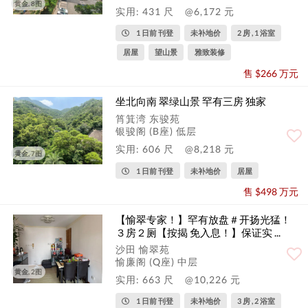
黄金, 8图
实用: 431 尺
@6,172 元
1 日前 刊登
未补地价
2 房 , 1 浴室
居屋
望山景
雅致装修
售 $266 万元
坐北向南 翠绿山景 罕有三房 独家
筲箕湾 东骏苑
银骏阁 (B座) 低层
实用: 606 尺
@8,218 元
黄金, 7图
1 日前 刊登
未补地价
居屋
售 $498 万元
【愉翠专家！】罕有放盘＃开扬光猛！
３房２厕【按揭 免入息！】保证实 ...
沙田 愉翠苑
愉廉阁 (Q座) 中层
黄金, 2图
实用: 663 尺
@10,226 元
1 日前 刊登
未补地价
3 房 , 2 浴室