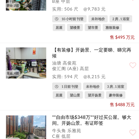
B座 中层
黄金, 7图
实用: 506 尺
@9,783 元
10 小时前 刊登
未补地价
2 房 , 1 浴室
居屋
望楼景
望市景
雅致装修
售 $495 万元
【有装修】开扬景、一定要睇、睇完再
倾
油塘 高俊苑
俊汇阁 (A座) 高层
黄金, 4图
实用: 594 尺
@8,215 元
1 日前 刊登
未补地价
3 房 , 1 浴室
居屋
望山景
望开扬景
豪华装修
售 $488 万元
**自由市场$348万**好过买公屋。够大
间。开扬山景。有证即签
牛头角 乐雅苑
C座 低层