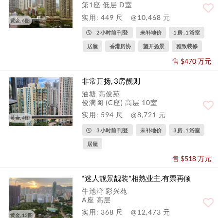
第1座 低层 D室
实用: 449 尺
@10,468 元
黄金, 6图
2 小时前 刊登
未补地价
1 房 , 1 浴室
居屋
香港房协
望开扬景
雅致装修
售 $470 万元
非常开扬, 3房靓则
油塘 高俊苑
俊满阁 (C座) 高层 10室
实用: 594 尺
@8,721 元
黄金, 4图
3 小时前 刊登
未补地价
3 房 , 1 浴室
居屋
售 $518 万元
*迷人靓景靓装*相熟业主.有票再倾
牛池湾 彩兴苑
A座 高层
实用: 368 尺
@12,473 元
黄金, 13图