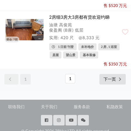
售 $520 万元
2房细3房大3房都有货欢迎约睇
油塘 高俊苑
俊盈阁 (B座) 低层
实用: 420 尺
@8,333 元
黄金, 7图
1 日前 刊登
未补地价
2 房 , 1 浴室
居屋
望山景
基本装修
售 $350 万元
1
1
下一页
联络我们
关于我们
服务条款
私隐政策
@ Copyright 2026 28Hse LTD All rights reserved.