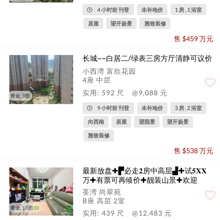
4 小时前 刊登
未补地价
1 房 , 1 浴室
居屋
望开扬景
雅致装修
售 $459 万元
长城~~白居二/绿表三房方厅清静可议价
小西湾 富欣花园
4座 中层
实用: 592 尺
@9,088 元
黄金, 3图
9 小时前 刊登
未补地价
3 房 , 2 浴室
向西南
居屋
望园景
望开扬景
雅致装修
售 $538 万元
最新放盘✚▛必走𝟐房中高层▟✚试𝟓𝐗𝐗
万✚有票可再倾价✚靓装山景✚欢迎
荃湾 尚翠苑
B座 高层 2室
黄金, 13图
实用: 439 尺
@12,483 元