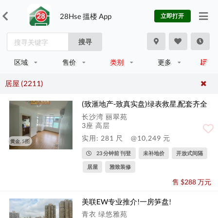
28Hse 搵楼 App
立即打开
搜寻
区域
售价
类别
更多
居屋 (2211)
(致滙地产-致真实盘)绿表救星,配套齐全
长沙湾 丽翠苑
3座 高层
实用: 281 尺
@10,249 元
黄金, 5图
23 分钟前 刊登
未补地价
开放式间隔
居屋
雅致装修
售 $288 万元
美联EW专业推介!一房笋盘!
青衣 绿悠雅苑