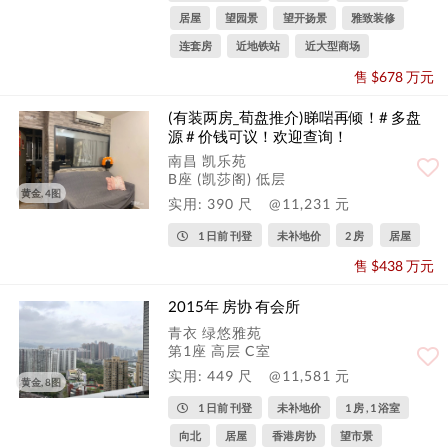
居屋
望园景
望开扬景
雅致装修
连套房
近地铁站
近大型商场
售 $678 万元
(有装两房_荀盘推介)睇啱再倾！# 多盘
源 # 价钱可议！欢迎查询！
南昌 凯乐苑
B座 (凯莎阁) 低层
黄金, 4图
实用: 390 尺
@11,231 元
1 日前 刊登
未补地价
2 房
居屋
售 $438 万元
2015年 房协 有会所
青衣 绿悠雅苑
第1座 高层 C室
实用: 449 尺
@11,581 元
黄金, 8图
1 日前 刊登
未补地价
1 房 , 1 浴室
向北
居屋
香港房协
望市景