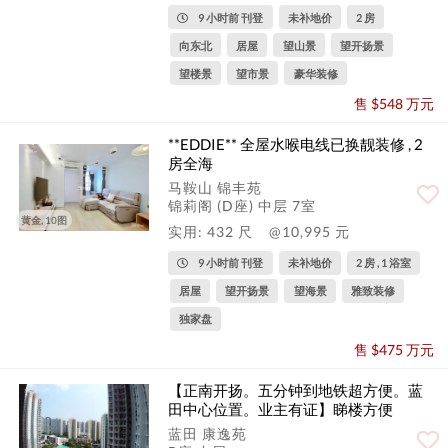
9 小时前 刊登
未补地价
2 房
向东北
居屋
望山景
望开扬景
望楼景
望市景
豪华装修
售 $548 万元
**EDDIE** 全屋水喉电线已换靓装修 , 2
房全海
马鞍山 锦丰苑
锦莉阁 (D座) 中层 7室
黄金, 10图
实用: 432 尺
@10,995 元
9 小时前 刊登
未补地价
2 房 , 1 浴室
居屋
望开扬景
望海景
雅致装修
独家盘
售 $475 万元
【正南开扬。五分钟到地铁超方便。蓝
田中心位置。业主有证】睇楼方便
蓝田 康逸苑