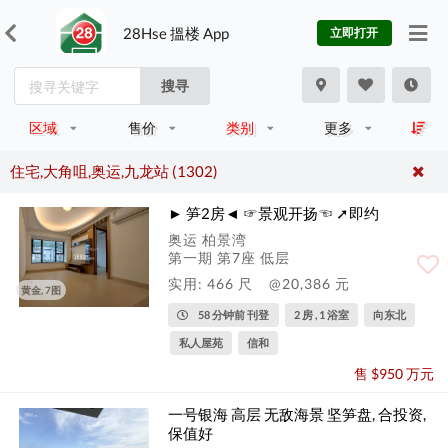
28Hse 搵楼 App
立即打开
搜寻
区域
售价
类别
更多
住宅,大角咀,奥运,九龙站 (1302)
► 笋2房◄ ☞景观开扬☜ ➚即约
奥运 柏景湾
第一期 第7座 低层
实用: 466 尺
@20,386 元
黄金, 7图
58 分钟前 刊登
2 房 , 1 浴室
向东北
私人屋苑
信和
售 $950 万元
一号银海 高层 无敌海景 坚笋盘, 合投资,
保值好