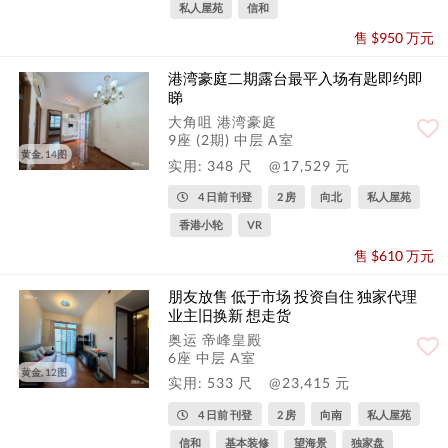
私人屋苑
信和
售 $950 万元
港湾豪庭二期露台最平入场有匙即约即
睇️
大角咀 港湾豪庭
9座 (2期) 中层 A室
黄金, 14图
实用: 348 尺
@17,529 元
4 日前 刊登
2 房
向北
私人屋苑
香港小轮
VR
售 $610 万元
朋友放售 低于市场 投资自住 独家代理
业主旧换新 想走货
奥运 帝峰皇殿
6座 中层 A室
黄金, 12图
实用: 533 尺
@23,415 元
4 日前 刊登
2 房
向南
私人屋苑
信和
基本装修
望海景
独家盘