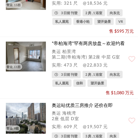
实用: 321 尺
@18,536 元
黄金, 15图
3 日前 刊登
2 房 , 1 浴室
向东北
私人屋苑
香港小轮
望开扬景
VR
售 $595 万元
*帝柏海湾*罕有两房放盘～欢迎约看
奥运 柏景湾
第二期(帝柏海湾) 第2座 中层 G室
实用: 473 尺
@22,833 元
黄金, 11图
3 日前 刊登
2 房 , 1 浴室
向东北
私人屋苑
信和
望开扬景
售 $1,080 万元
奥运站优质三房推介 还价在即
奥运 海桃湾
2座 低层 D室
实用: 609 尺
@19,507 元
黄金, 9图
3 日前 刊登
3 房 , 1 浴室
向东