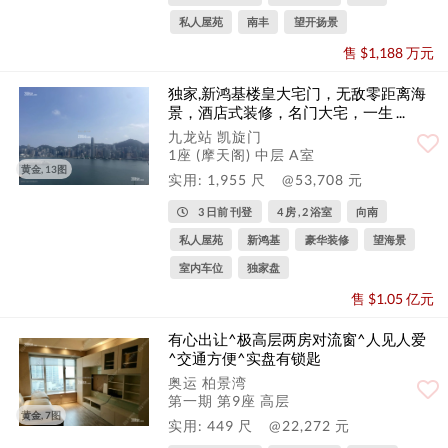
私人屋苑
南丰
望开扬景
售 $1,188 万元
独家,新鸿基楼皇大宅门，无敌零距离海
景，酒店式装修，名门大宅，一生 ...
九龙站 凯旋门
1座 (摩天阁) 中层 A室
黄金, 13图
实用: 1,955 尺
@53,708 元
3 日前 刊登
4 房 , 2 浴室
向南
私人屋苑
新鸿基
豪华装修
望海景
室内车位
独家盘
售 $1.05 亿元
有心出让^极高层两房对流窗^人见人爱
^交通方便^实盘有锁匙
奥运 柏景湾
第一期 第9座 高层
黄金, 7图
实用: 449 尺
@22,272 元