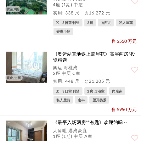
4座 (1期) 中层
黄金, 8图
实用: 338 尺
@16,272 元
3 日前 刊登
2 房
向西北
私人屋苑
香港小轮
售 $550 万元
《奥运站真地铁上盖屋苑》高层两房*投
资精选
奥运 海桃湾
2座 中层 C室
黄金, 11图
实用: 448 尺
@21,205 元
3 日前 刊登
2 房 , 1 浴室
向东南
私人屋苑
南丰
望开扬景
售 $950 万元
《最平入场两房**有匙》欢迎约睇～
大角咀 港湾豪庭
1座 (1期) 中层 A室