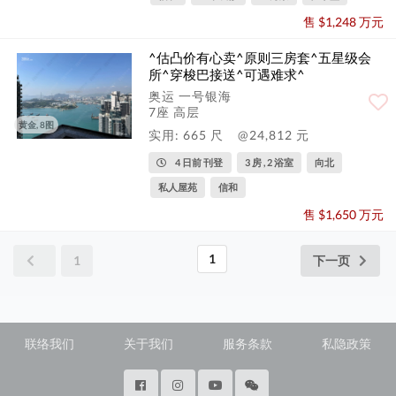
售 $1,248 万元
^估凸价有心卖^原则三房套^五星级会
所^穿梭巴接送^可遇难求^
奥运 一号银海
7座 高层
黄金, 8图
实用: 665 尺
@24,812 元
4 日前 刊登
3 房 , 2 浴室
向北
私人屋苑
信和
售 $1,650 万元
1
1
下一页
联络我们
关于我们
服务条款
私隐政策