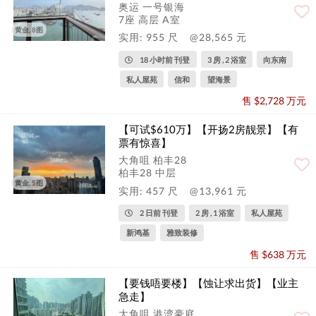
奥运 一号银海
7座 高层 A室
黄金, 8图
实用: 955 尺
@28,565 元
18 小时前 刊登
3 房 , 2 浴室
向东南
私人屋苑
信和
望海景
售 $2,728 万元
【可试$610万】【开扬2房靓景】【有
票有惊喜】
大角咀 柏丰28
柏丰28 中层
黄金, 5图
实用: 457 尺
@13,961 元
2 日前 刊登
2 房 , 1 浴室
私人屋苑
新鸿基
雅致装修
售 $638 万元
【要钱唔要楼】【蚀让求出货】【业主
急走】
大角咀 港湾豪庭