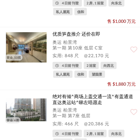
4 日前 刊登
2 房 , 1 浴室
向东北
私人屋苑
信和
售 $1,000 万元
优质笋盘推介 还价在即
奥运 柏景湾
第一期 第10座 低层 C室
实用: 848 尺
@22,170 元
黄金, 10图
4 日前 刊登
2 浴室
向西北
私人屋苑
信和
望园景
售 $1,880 万元
绝对有倾^商场上盖交通一流^有盖通道
直达奥运站^睇左唔愿走
奥运 柏景湾
第一期 第7座 低层
黄金, 6图
实用: 466 尺
@20,386 元
4 日前 刊登
2 房 , 1 浴室
向东北