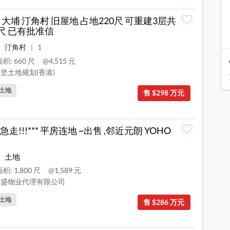
 大埔 汀角村 旧屋地 占地220尺 可重建3层共
0尺 已有批准信
汀角村
1
|
积: 660 尺
@4,515 元
坚土地规划(香港)
土地
售 $298 万元
急走!!!*** 平房连地 ~出售 ,邻近元朗 YOHO
土地
积: 1,800 尺
@1,589 元
盛物业代理有限公司
土地
售 $286 万元