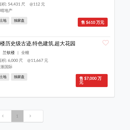
: 54,431 尺
@112 元
晴地产
土地
独家盘
售 $610 万元
楼历史级古迹,特色建筑,超大花园
兰钦楼
全幢
|
积: 6,000 尺
@11,667 元
滙国际
土地
独家盘
售 $7,000 万
元
1