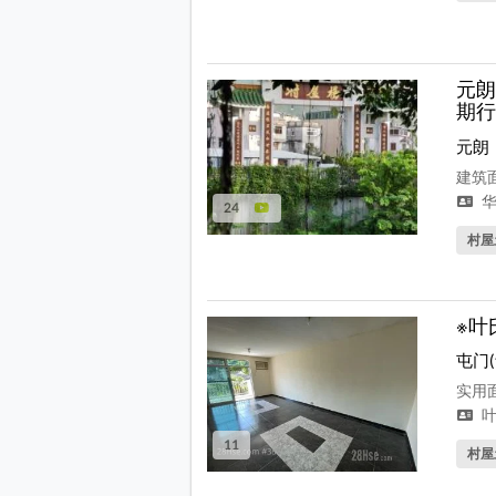
元朗
期行
元朗
建筑面
华
24
村屋
※叶
屯门
实用面
叶
11
村屋