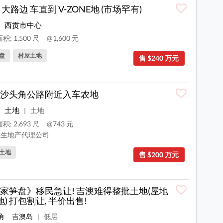
 大路边 车直到 V-ZONE地 (市场罕有)
西贡市中心
积: 1,500 尺
@1,600 元
盘
村屋土地
售 $240 万元
沙头角公路附近入车农地
土地
土地
|
积: 2,693 尺
@743 元
生地产代理公司
土地
售 $200 万元
家笋盘》移民急让! 吉澳难得整批土地(屋地
地) 打包割让, 半价出售!
角
吉澳岛
低层
|