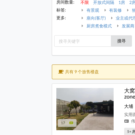
房间数量:
不限
开放式间隔
1房
2
标签:
有景观
有装修
更多:
座向(客厅)
业主或代
厨房煮食模式
发展商
搜寻
共有 9 个放售楼盘
大窝
zo
大埔
实用面积
伟
17
5+ 房