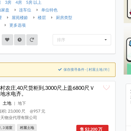
房
3房
4房
5房 以上
独家盘
连车位
单位特色
理
屋苑楼龄
楼层
厨房类型
更多选项
排序
保存搜寻条件 - [ 村屋土地 (9) ]
村农庄,40尺货柜到,3000尺上盖6800尺Ｖ
ne地水电齐。
土地
地下
|
: 23,000 尺
@957 元
天物业代理有限公司
 , 3 浴室
村屋土地
售 $2,200 万