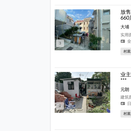
放售
66
大埔
实用面
全
3
村屋
业主
***
元朗
建筑面
日
2
村屋