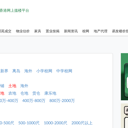
1 香港网上搵楼平台
屋苑成交
物业估价
家具
置业按揭
新闻资讯
校网
地产代理
易发楼价
新界
离岛
海外
小学校网
中学校网
店铺
土地
海外
土地
农地
仓地
货仓
康乐地
00万-400万
400万-800万
800万-2000万
0-500尺
500-1000尺
1000-2000尺
2000尺以上