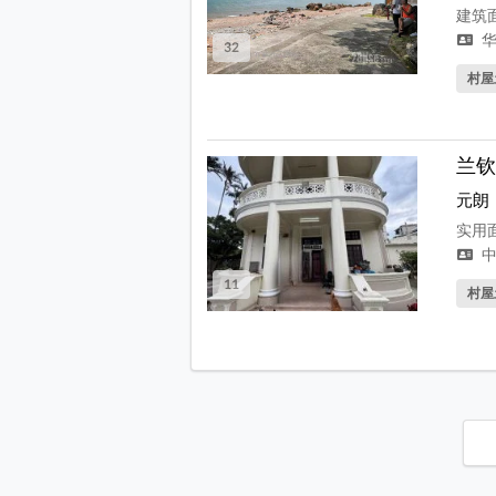
建筑面积
华
32
村屋
兰钦
元朗
实用面
中
11
村屋