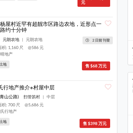
元
杨屋村近罕有超靓市区路边农地，近形点一
路约十分钟
元朗农地
元朗农地
|
2 日前 刊登
积: 1,160 尺
@586 元
晴地产
土地
售 $68 万元
氏行地产推介※村屋中层
(青山公路)
扫管笏村
中层
|
积: 700 尺
@5,686 元
氏行地产
土地
售 $398 万元