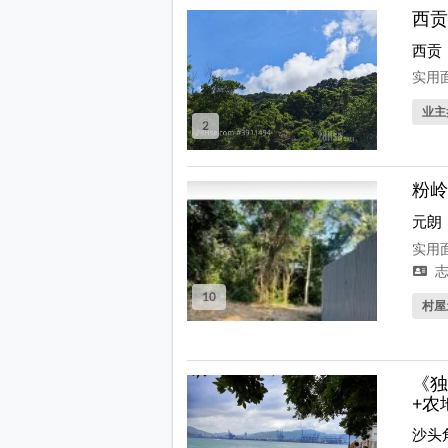
西贡
西贡
实用面
业主
2
粉岭
元朗
实用面
志
10
村屋
《独
+农
沙头