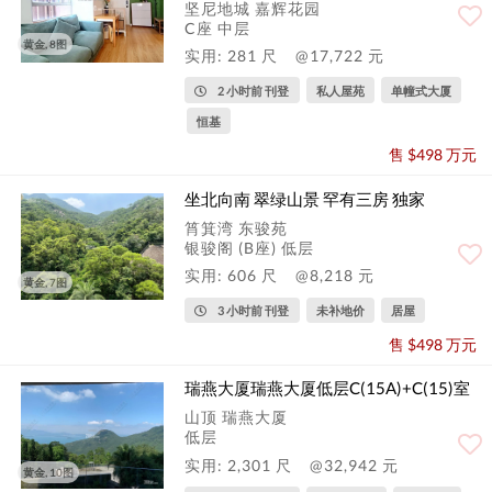
坚尼地城 嘉辉花园
C座 中层
黄金, 8图
实用: 281 尺
@17,722 元
2 小时前 刊登
私人屋苑
单幢式大厦
恒基
售 $498 万元
坐北向南 翠绿山景 罕有三房 独家
筲箕湾 东骏苑
银骏阁 (B座) 低层
实用: 606 尺
@8,218 元
黄金, 7图
3 小时前 刊登
未补地价
居屋
售 $498 万元
瑞燕大厦瑞燕大厦低层C(15A)+C(15)室
山顶 瑞燕大厦
低层
实用: 2,301 尺
@32,942 元
黄金, 10图