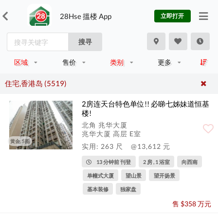
28Hse 搵楼 App
立即打开
搜寻
区域
售价
类别
更多
住宅,香港岛 (5519)
2房连天台特色单位!! 必睇七姊妹道恒基
楼!
北角 兆华大厦
兆华大厦 高层 E室
黄金, 5图
实用: 263 尺
@13,612 元
13 分钟前 刊登
2 房 , 1 浴室
向西南
单幢式大厦
望山景
望开扬景
基本装修
独家盘
售 $358 万元