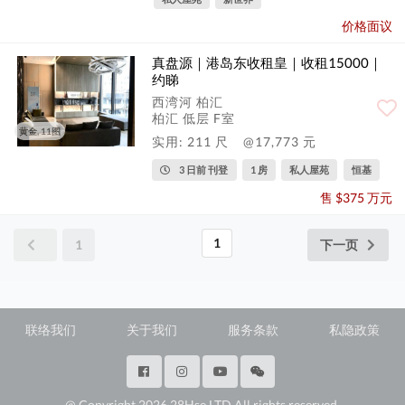
价格面议
真盘源｜港岛东收租皇｜收租15000｜
约睇
西湾河 柏汇
柏汇 低层 F室
黄金, 11图
实用: 211 尺
@17,773 元
3 日前 刊登
1 房
私人屋苑
恒基
售 $375 万元
1
1
下一页
联络我们
关于我们
服务条款
私隐政策
@ Copyright 2026 28Hse LTD All rights reserved.