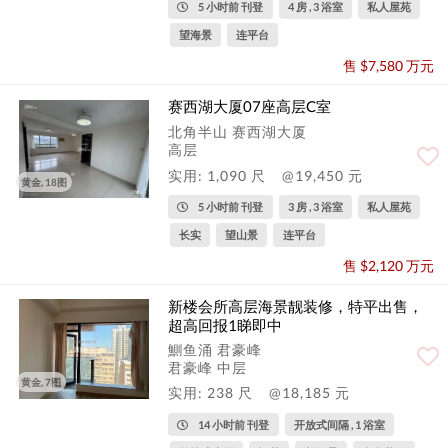
5 小时前 刊登
4 房 , 3 浴室
私人屋苑
望海景
连平台
售 $7,580 万元
赛西湖大厦07座高层C室
北角半山 赛西湖大厦
高层
实用: 1,090 尺
@19,450 元
黄金, 18图
5 小时前 刊登
3 房 , 3 浴室
私人屋苑
长实
望山景
连平台
售 $2,120 万元
新楼会所高层海景靓装修，特平出售，
超高回报1睇即中
鰂鱼涌 君豪峰
君豪峰 中层
黄金, 7图
实用: 238 尺
@18,185 元
14 小时前 刊登
开放式间隔 , 1 浴室