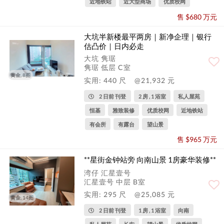
近地铁站
近大型商场
优质校网
售 $680 万元
大坑半新楼最平两房｜新净企理｜银行
估凸价｜日内必走
大坑 隽琚
隽琚 低层 C室
黄金, 8图
实用: 440 尺
@21,932 元
2 日前 刊登
2 房 , 1 浴室
私人屋苑
恒基
雅致装修
优质校网
近地铁站
有会所
有露台
望山景
售 $965 万元
**星街金钟站旁 向南山景 1房豪华装修**
湾仔 汇星壹号
汇星壹号 中层 B室
实用: 295 尺
@25,085 元
黄金, 14图
2 日前 刊登
1 房 , 1 浴室
向南