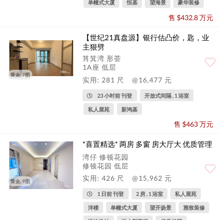
单幢式大厦
恒基
望海景
豪华装修
售 $432.8 万元
【世纪21真盘源】银行估凸价，匙，业
主狠劈
筲箕湾 形荟
1A座 低层
黄金, 7图
实用: 281 尺
@16,477 元
23 小时前 刊登
开放式间隔 , 1 浴室
私人屋苑
新鸿基
售 $463 万元
*喜置精选* 两房 多窗 房大厅大 优质管理
湾仔 修顿花园
修顿花园 低层
实用: 426 尺
@15,962 元
黄金, 9图
1 日前 刊登
2 房 , 1 浴室
私人屋苑
洋楼
单幢式大厦
望开扬景
雅致装修