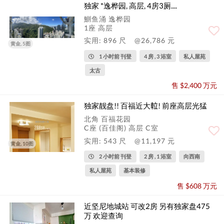
独家 *逸桦园, 高层, 4房3厕....
鰂鱼涌 逸桦园
1座 高层
实用: 896 尺
@26,786 元
黄金, 5图
1 小时前 刊登
4 房 , 3 浴室
私人屋苑
太古
售 $2,400 万元
独家靓盘!! 百福近大𨋢! 前座高层光猛
北角 百福花园
C座 (百佳阁) 高层 C室
实用: 543 尺
@11,197 元
黄金, 10图
2 小时前 刊登
2 房 , 1 浴室
向西南
私人屋苑
基本装修
售 $608 万元
近坚尼地城站 可改2房 另有独家盘475
万 欢迎查询