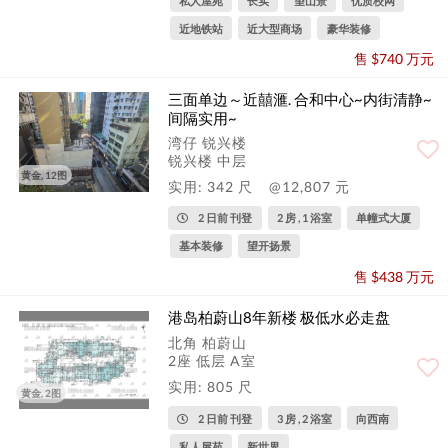
私人屋苑
长实
望山景
优质校网
近地铁站
近大型商场
豪华装修
售 $740 万元
三面单边～近囍滙. 合和中心~内街清静~
间隔实用~
湾仔 锐兴楼
锐兴楼 中层
黄金, 12图
实用: 342 尺
@12,807 元
2 日前 刊登
2 房 , 1 浴室
单幢式大厦
基本装修
望开扬景
售 $438 万元
港岛柏蔚山8年新楼 极低水必走盘
北角 柏蔚山
2座 低层 A室
实用: 805 尺
黄金, 2图
2 日前 刊登
3 房 , 2 浴室
向西南
私人屋苑
新世界