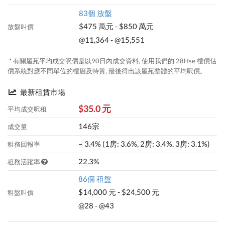
83個 放盤
$475 萬元 - $850 萬元
放盤叫價
@11,364 - @15,551
* 有關屋苑平均成交呎價是以90日內成交資料, 使用我們的 28Hse 樓價估
價系統對應不同單位的樓層及特質, 最後得出該屋苑整體的平均呎價。
最新租賃市場
$35.0 元
平均成交呎租
146宗
成交量
~ 3.4% (1房: 3.6%, 2房: 3.4%, 3房: 3.1%)
租務回報率
22.3%
租務活躍率
86個 租盤
$14,000 元 - $24,500 元
租盤叫價
@28 - @43