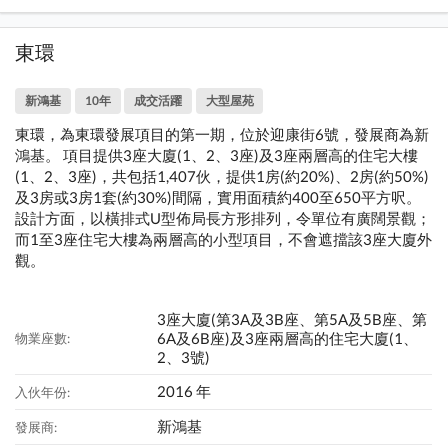
東環
新鴻基
10年
成交活躍
大型屋苑
東環，為東環發展項目的第一期，位於迎康街6號，發展商為新
鴻基。 項目提供3座大廈(1、2、3座)及3座兩層高的住宅大樓
(1、2、3座)，共包括1,407伙，提供1房(約20%)、2房(約50%)
及3房或3房1套(約30%)間隔，實用面積約400至650平方呎。
設計方面，以橫排式U型佈局長方形排列，令單位有廣闊景觀；
而1至3座住宅大樓為兩層高的小型項目，不會遮擋該3座大廈外
觀。
3座大廈(第3A及3B座、第5A及5B座、第
6A及6B座)及3座兩層高的住宅大廈(1、
物業座數:
2、3號)
2016 年
入伙年份:
新鴻基
發展商: