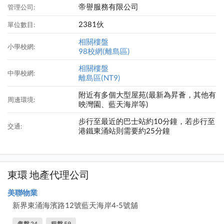
帝譽服務有限公司
管理公司:
2381伙
單位數目:
相關樓盤
小學校網:
98校網(離島區)
相關樓盤
中學校網:
離島區(NT9)
附近有多個大型屋苑(最新為昇薈，其他有
周邊環境:
映灣園、藍天海岸等)
步行至最近的巴士站約10分鐘，若步行至
交通:
港鐵東涌站則需要約25分鐘
東環 地產代理公司
美聯物業
新界東涌海濱路12號藍天海岸4-5號舖
售盤 24
租盤 59