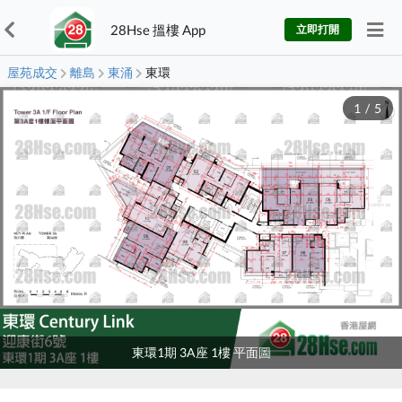
28Hse 搵樓 App
立即打開
屋苑成交
離島
東涌
東環
1
/
5
東環1期 3A座 1樓 平面圖