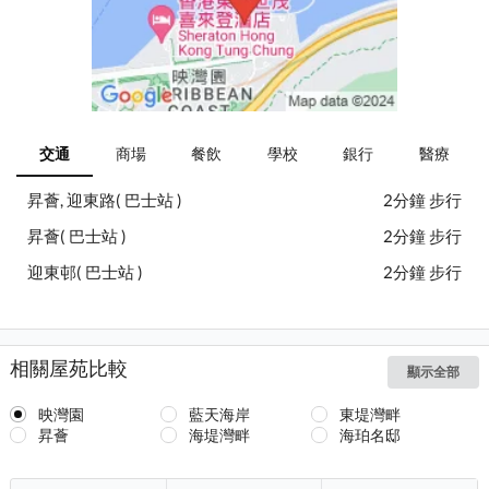
交通
商場
餐飲
學校
銀行
醫療
昇薈, 迎東路( 巴士站 )
2分鐘 步行
昇薈( 巴士站 )
2分鐘 步行
迎東邨( 巴士站 )
2分鐘 步行
相關屋苑比較
顯示全部
映灣園
藍天海岸
東堤灣畔
昇薈
海堤灣畔
海珀名邸