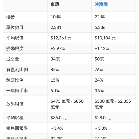
東環
映灣園
樓齡
10 年
22 年
單位數目
2,381
5,336
平均呎價
$12,361 元
$10,104 元
變動幅度
+2.97%
+1.12%
成交量
34宗
50宗
有盈利比例
85%
76%
蝕讓比例
15%
24%
一年轉手率
5.1%
3.9%
$475 萬元 - $850
$530 萬元 - $2,355
放盤叫價
萬元
萬元
平均呎租
$35.0 元
$28.0 元
租務回報率
~ 3.4%
~ 3.3%
租務活躍率
22.3%
14.1%