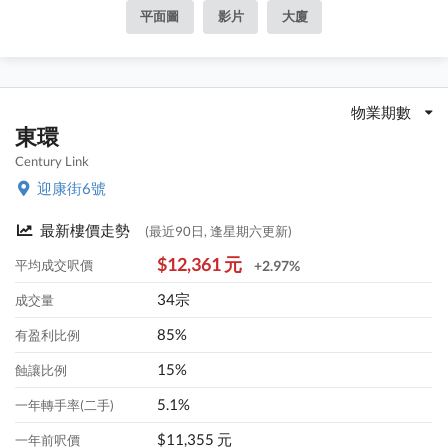
平面圖
影片
大廈
物業期數
東環
Century Link
迎康街6號
最新樓價走勢
(最近90日, 逢星期六更新)
$12,361 元
平均成交呎價
+2.97%
34宗
成交量
85%
有盈利比例
15%
蝕讓比例
5.1%
一年轉手率(二手)
$11,355 元
一年前呎價