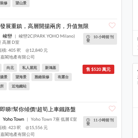
裝修
望山景
發展重鎮，高層開揚兩房，升值無限
峻巒
峻巒2C(PARK YOHO Milano)
|
10 小時前 刊
登
座 高層 D室
積: 405 呎
@12,840 元
嘉閣地產有限公司
向北
私人屋苑
新鴻基
售 $520 萬元
揚景
望海景
雅緻裝修
有露台
所
近地鐵站
即睇!幫你傾價!超筍上車鐵路盤
Yoho Town
Yoho Town 7座 低層 E室
|
11 小時前 刊
登
積: 423 呎
@15,556 元
嘉閣地產有限公司