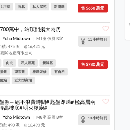
, 1 浴室
向北
私人屋苑
新鴻基
售 $658 萬元
700萬中，站頂開揚大兩房
Yoho Midtown
M1座 低層 B室
|
11 小時前 刊
登
積: 475 呎
@16,421 元
嘉閣地產有限公司
向北
私人屋苑
新鴻基
售 $780 萬元
揚景
望市景
雅緻裝修
有會所
鐵站
近大型商場
盤源— 絕不浪費時間# 匙盤即睇# 極高層兩
 特高樓底# 明火梗廚#
Yoho Midtown
M8座 高層 B室
|
13 小時前 刊
登
積: 490 呎
@16,490 元