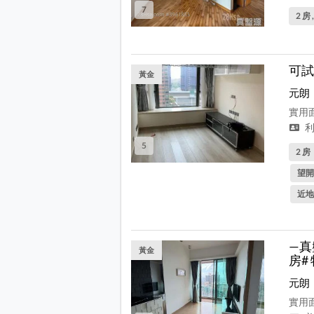
7
2 房 
可試
黃金
元朗
實用面
利
5
2 房
望開
近地
—真
黃金
房#
元朗
實用面