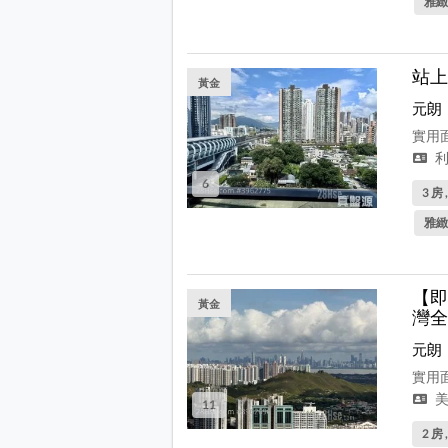
雅緻
站上
黃金
元朗
實用面
利
6
3 房 
雅緻
【即
黃金
灣全
元朗
實用面
美
11
2 房 