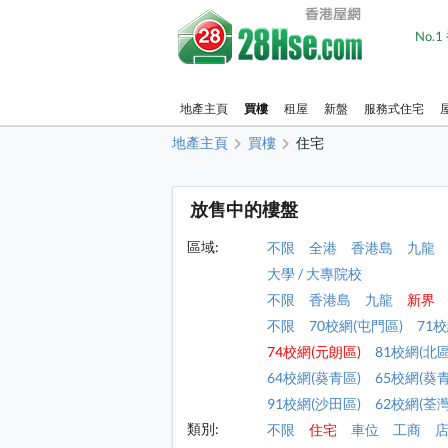
No.
地產主頁
買樓
租屋
新盤
服務式住宅
地產主頁
買樓
住宅
放售中的樓盤
區域:
不限
全港
香港島
九龍
大學 / 大專院校
不限
香港島
九龍
新界
不限
70校網(屯門區)
71
74校網(元朗區)
81校網(北區
64校網(葵青區)
65校網(葵
91校網(沙田區)
62校網(荃
類別:
不限
住宅
車位
工商