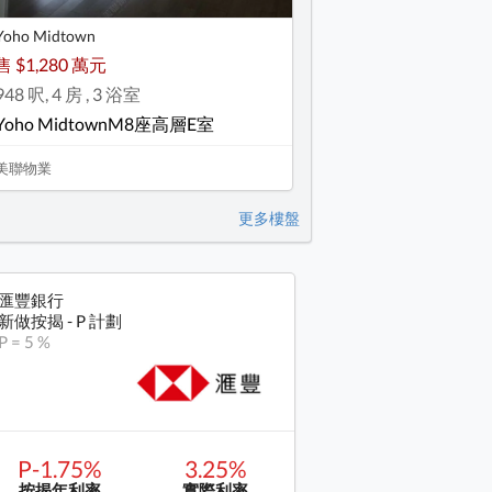
Yoho Midtown
售 $1,280 萬元
948 呎, 4 房 , 3 浴室
Yoho MidtownM8座高層E室
美聯物業
更多樓盤
匯豐銀行
新做按揭 - P 計劃
P = 5 %
P-1.75%
3.25%
按揭年利率
實際利率