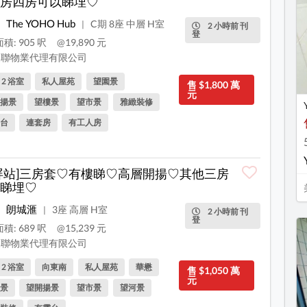
房四房可以睇埋♡
The YOHO Hub
C期 8座 中層 H室
|
2 小時前 刊
登
積: 905 呎
@19,890 元
聯物業代理有限公司
, 2 浴室
私人屋苑
望園景
售 $1,800 萬
元
揚景
望樓景
望市景
雅緻裝修
台
連套房
有工人房
屏站]三房套♡有樓睇♡高層開揚♡其他三房
睇埋♡
朗城滙
3座 高層 H室
|
2 小時前 刊
登
積: 689 呎
@15,239 元
聯物業代理有限公司
, 2 浴室
向東南
私人屋苑
華懋
售 $1,050 萬
元
景
望開揚景
望市景
望河景