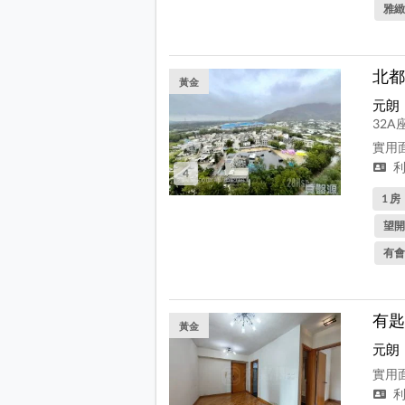
雅緻
北都
黃金
元朗
32A
實用面
利
4
1 房
望開
有會
有匙
黃金
元朗
實用面
利