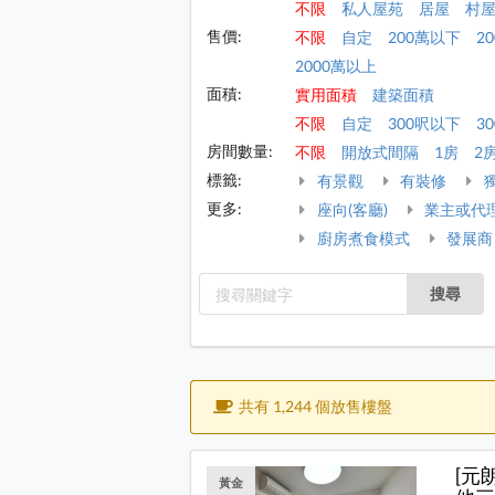
不限
私人屋苑
居屋
村
售價:
不限
自定
200萬以下
2
2000萬以上
面積:
實用面積
建築面積
不限
自定
300呎以下
30
房間數量:
不限
開放式間隔
1房
2
標籤:
有景觀
有裝修
更多:
座向(客廳)
業主或代
廚房煮食模式
發展商
搜尋
共有 1,244 個放售樓盤
[元
黃金