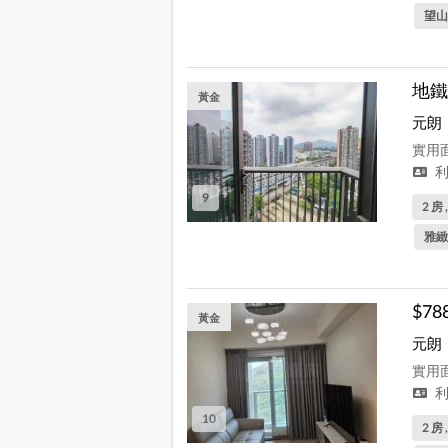
望山
地鐵
黃金
元朗
實用面
利
9
2 房 
雅緻
$7
黃金
元朗
實用面
利
10
2 房 