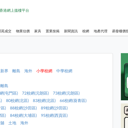
1 香港網上搵樓平台
屋苑成交
物業估價
家具
置業按揭
新聞資訊
校網
地產代理
易發樓價
新界
離島
海外
小學校網
中學校網
離島
校網(屯門區)
72校網(元朗區)
73校網(元朗區)
)
80校網(北區)
83校網(北區)
66校網(葵青區)
青區)
88校網(沙田區)
89校網(沙田區)
灣區)
84校網(大埔區)
95校網(西貢區)
店舖
土地
海外