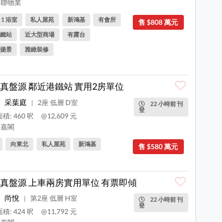
聯物業
, 1 浴室
私人屋苑
新鴻基
有會所
售 $808 萬元
鐵站
近大型商場
有露台
揚景
雅緻裝修
真盤源 鄰近港鐵站 實用2房單位
采葉庭
2座 低層 D室
|
22 小時前 刊
登
積: 460 呎
@12,609 元
嘉閣
向東北
私人屋苑
新鴻基
售 $580 萬元
真盤源 上車兩房實用單位 有票即傾
尚悅
第2座 低層 H室
|
22 小時前 刊
登
積: 424 呎
@11,792 元