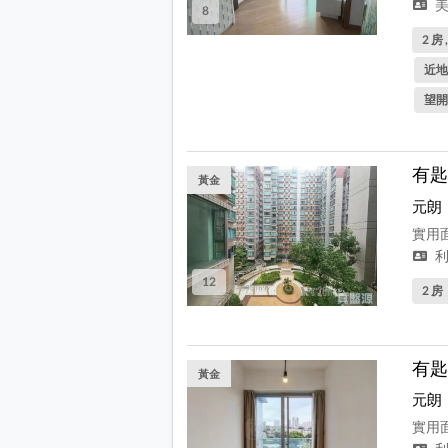
美
8
2 房 
近地
望開
有匙
黃金
元朗
實用面
利
12
2 房
有匙
黃金
元朗
實用面