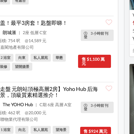
裝修
有露台
盖！最平3房套！匙盤即睇！
朗城滙
2座 低層 C室
|
3 小時前 刊
登
積: 754 呎
@14,589 元
嘉閣地產有限公司
, 2 浴室
向東
私人屋苑
華懋
售 $1,100 萬
元
裝修
望開揚景
走盤 元朗站頂極高層2房】Yoho Hub 后海
景，頂級質素精選推介！
The YOHO Hub
C期 6座 高層 A室
|
3 小時前 刊
登
積: 462 呎
@20,000 元
聯物業代理有限公司
, 1 浴室
向北
私人屋苑
望海景
售 $924 萬元