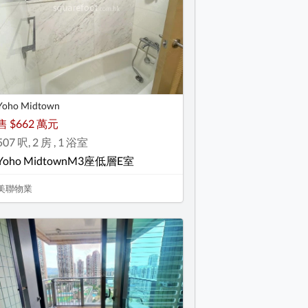
Yoho Midtown
售 $662 萬元
507 呎, 2 房 , 1 浴室
Yoho MidtownM3座低層E室
美聯物業