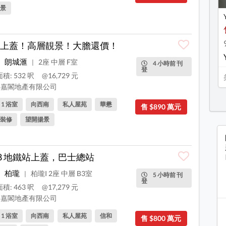
景
上蓋！高層靚景！大膽還價！
朗城滙
2座 中層 F室
|
4 小時前 刊
登
積: 532 呎
@16,729 元
嘉閣地產有限公司
, 1 浴室
向西南
私人屋苑
華懋
售 $890 萬元
裝修
望開揚景
88 地鐵站上蓋，巴士總站
柏瓏
柏瓏I 2座 中層 B3室
|
5 小時前 刊
登
積: 463 呎
@17,279 元
嘉閣地產有限公司
, 1 浴室
向西南
私人屋苑
信和
售 $800 萬元