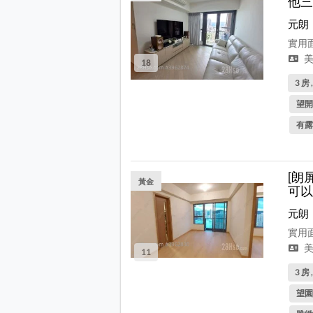
他三
元朗
實用面
美
18
3 房 
望開
有露
[朗
黃金
可以
元朗
實用面
美
11
3 房 
望園