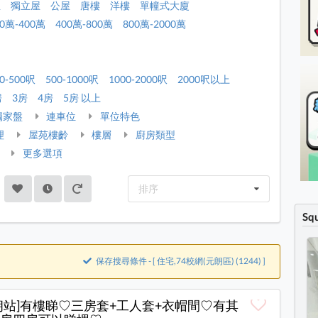
屋
獨立屋
公屋
唐樓
洋樓
單幢式大廈
00萬-400萬
400萬-800萬
800萬-2000萬
0-500呎
500-1000呎
1000-2000呎
2000呎以上
房
3房
4房
5房 以上
獨家盤
連車位
單位特色
理
屋苑樓齡
樓層
廚房類型
更多選項
排序
Sq
保存搜尋條件 - [ 住宅,74校網(元朗區) (1244) ]
朗站]有樓睇♡三房套+工人套+衣帽間♡有其