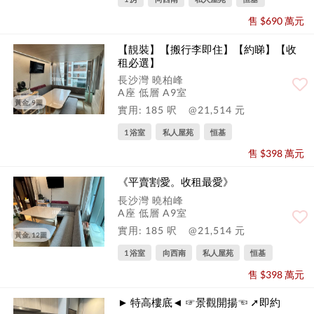
售 $690 萬元
【靚裝】【搬行李即住】【約睇】【收
租必選】
長沙灣 曉柏峰
A座 低層 A9室
黃金, 9圖
實用: 185 呎
@21,514 元
1 浴室
私人屋苑
恒基
售 $398 萬元
《平賣割愛。收租最愛》
長沙灣 曉柏峰
A座 低層 A9室
實用: 185 呎
@21,514 元
黃金, 12圖
1 浴室
向西南
私人屋苑
恒基
售 $398 萬元
► 特高樓底◄ ☞景觀開揚☜ ➚即約