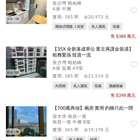
長沙灣 曉柏峰
A座 中層
實用: 185 呎
@20,973 元
黃金, 5圖
開放式間隔 , 1 浴室
私人屋苑
恒基
售 $388 萬元
【35X 全新落成單位 業主再課金裝潢】
租務緊張 投資一流
長沙灣 曉柏峰
A座 低層 A9室
黃金, 9圖
實用: 185 呎
@21,514 元
向西南
私人屋苑
恒基
雅緻裝修
售 $398 萬元
【700萬再傾】兩房 實用 約睇只此一間
深水埗 南昌一號
南昌一號 中層 B室
實用: 365 呎
@19,178 元
黃金, 5圖
2 房
私人屋苑
恒基