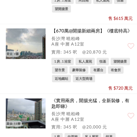
1 房 , 1 浴室
向西南
私人屋苑
恒基
望開揚景
售 $615 萬元
【670萬@開揚新細兩房】《樓底特高》
長沙灣 曉柏峰
A座 中層 A12室
實用: 345 呎
@20,870 元
黃金, 9圖
1 房 , 1 浴室
私人屋苑
恒基
望開揚景
望市景
豪華裝修
有露台
有會所
近地鐵站
近大型商場
售 $720 萬元
《實用兩房，開揚光猛，全新裝修，有
匙即睇》
長沙灣 曉柏峰
A座 中層 A12室
黃金, 11圖
實用: 345 呎
@20,000 元
1 房
向西南
私人屋苑
恒基