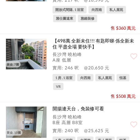
開放式間隔 , 1 浴室
向西南
私人屋苑
雅仕圖遠東
雅緻裝修
售 $360 萬元
【498萬 全新未住!!! 有匙即睇 係全新未
住 平盡全場 要快手】
長沙灣 曉柏峰
A座 低層
黃金, 7圖
實用: 246 呎
@20,650 元
1 房 , 1 浴室
向西南
私人屋苑
恒基
VR
售 $508 萬元
開揚連天台，免裝修可看
長沙灣 曉柏峰
B座 高層 B8室
實用: 240 呎
@25,625 元
黃金, 10圖