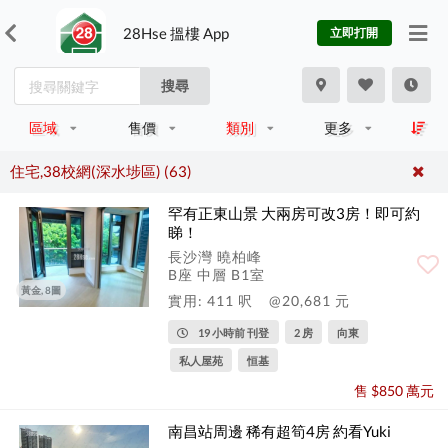
28Hse 搵樓 App
立即打開
搜尋
區域
售價
類別
更多
住宅,38校網(深水埗區) (63)
罕有正東山景 大兩房可改3房！即可約
睇！
長沙灣 曉柏峰
B座 中層 B1室
黃金, 8圖
實用: 411 呎
@20,681 元
19 小時前 刊登
2 房
向東
私人屋苑
恒基
售 $850 萬元
南昌站周邊 稀有超筍4房 約看Yuki