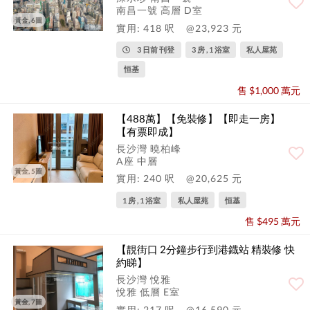
南昌一號 高層 D室
黃金, 6圖
實用: 418 呎
@23,923 元
3 日前 刊登
3 房 , 1 浴室
私人屋苑
恒基
售 $1,000 萬元
【488萬】【免裝修】【即走一房】
【有票即成】
長沙灣 曉柏峰
A座 中層
黃金, 5圖
實用: 240 呎
@20,625 元
1 房 , 1 浴室
私人屋苑
恒基
售 $495 萬元
【靚街口 2分鐘步行到港鐡站 精裝修 快
約睇】
長沙灣 悅雅
悅雅 低層 E室
黃金, 7圖
實用: 217 呎
@16,590 元