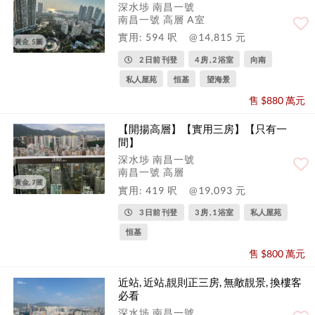
深水埗 南昌一號
南昌一號 高層 A室
實用: 594 呎
@14,815 元
黃金, 5圖
2 日前 刊登
4 房 , 2 浴室
向南
私人屋苑
恒基
望海景
售 $880 萬元
【開揚高層】【實用三房】【只有一
間】
深水埗 南昌一號
南昌一號 高層
黃金, 7圖
實用: 419 呎
@19,093 元
3 日前 刊登
3 房 , 1 浴室
私人屋苑
恒基
售 $800 萬元
近站, 近站,靚則正三房, 無敵靚景, 換樓客
必看
深水埗 南昌一號