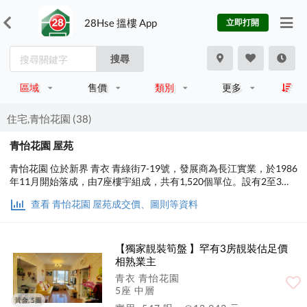
28Hse 搵樓 App
立即打開
搜尋
區域
售價
類別
更多
住宅,青怡花園 (38)
青怡花園 屋苑
青怡花園 位於新界 青衣 青綠街7-19號，發展商為長江實業，於1986
年11月開始落成，由7座樓宇組成，共有1,520個單位。設有2至3房
間隔，實用面積為343至547平方呎，屋苑內設有泳池、兒童設施、
查看 青怡花園 屋苑成交價、圖則等資料
運動設施、娛樂設施、餐飲設施；交通便利，步行至港鐵時間約9分
鐘，小學校網在66區，中學校區在葵青。
【獨家靚裝筍盤 】罕有3房靚裝估足價
相熟業主
青衣 青怡花園
5座 中層
黃金, 5圖