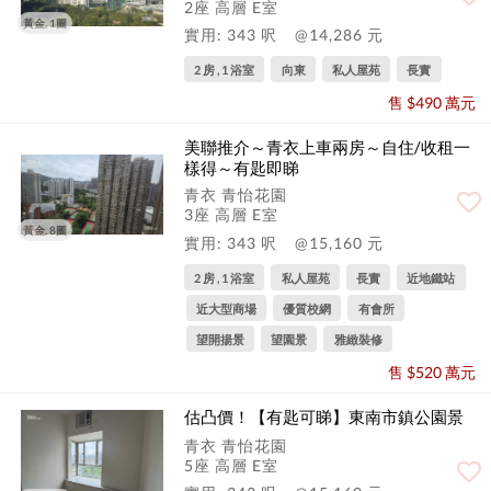
2座 高層 E室
黃金, 1圖
實用: 343 呎
@14,286 元
2 房 , 1 浴室
向東
私人屋苑
長實
售 $490 萬元
美聯推介～青衣上車兩房～自住/收租一
樣得～有匙即睇
青衣 青怡花園
3座 高層 E室
黃金, 8圖
實用: 343 呎
@15,160 元
2 房 , 1 浴室
私人屋苑
長實
近地鐵站
近大型商場
優質校網
有會所
望開揚景
望園景
雅緻裝修
售 $520 萬元
估凸價！【有匙可睇】東南市鎮公園景
青衣 青怡花園
5座 高層 E室