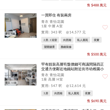
售 $488 萬元
一買即住 有裝兩房
青衣 青怡花園
1座 中層 A室
實用: 343 呎
@14,577 元
黃金, 9圖
2 房 , 1 浴室
向西南
私人屋苑
長實
望開揚景
雅緻裝修
售 $500 萬元
罕有靚裝高層筍盤價錢可商議間隔四正
交通方便鄰近地鐵站附近街市幼稚園小
學
青衣 青怡花園
1座 高層 H室
黃金, 10圖
實用: 547 呎
@12,614 元
3 房
向西南
私人屋苑
長實
售 $690 萬元