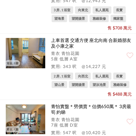
實用: 547 呎
@12,943 元
3 房 , 1 浴室
向東北
私人屋苑
長實
望海景
望開揚景
雅緻裝修
獨家盤
售 $708 萬元
上車首選 交通方便 座北向南 合新婚朋友
及小康之家
青衣 青怡花園
5座 低層 A室
黃金, 8圖
實用: 343 呎
@14,227 元
2 房 , 1 浴室
向西北
私人屋苑
長實
望山景
望開揚景
望泳池景
雅緻裝修
售 $488 萬元
青怡實盤＊劈價賣＊估價650萬＊ 3房最
筍 約睇
青衣 青怡花園
7座 低層 D室
黃金, 6圖
實用: 547 呎
@10,420 元