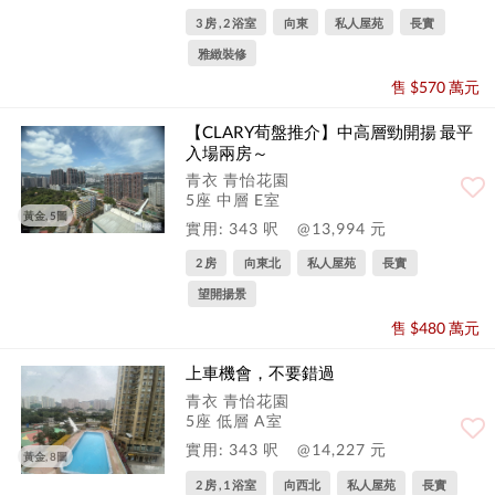
3 房 , 2 浴室
向東
私人屋苑
長實
雅緻裝修
售 $570 萬元
【CLARY荀盤推介】中高層勁開揚 最平
入場兩房～
青衣 青怡花園
5座 中層 E室
黃金, 5圖
實用: 343 呎
@13,994 元
2 房
向東北
私人屋苑
長實
望開揚景
售 $480 萬元
上車機會，不要錯過
青衣 青怡花園
5座 低層 A室
實用: 343 呎
@14,227 元
黃金, 8圖
2 房 , 1 浴室
向西北
私人屋苑
長實