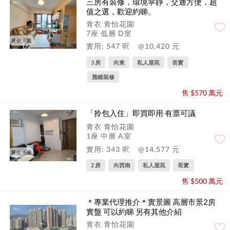
三房有裝修，環境寜靜，交通方便，超
值之選，歡迎約睇。
青衣 青怡花園
7座 低層 D室
黃金, 8圖
實用: 547 呎
@10,420 元
3 房
向東
私人屋苑
長實
雅緻裝修
售 $570 萬元
「拎包入住」即買即用 有票可議
青衣 青怡花園
1座 中層 A室
實用: 343 呎
@14,577 元
黃金, 6圖
2 房
向西南
私人屋苑
長實
售 $500 萬元
＊專業代理推介＊實景圖 高層市景2房
實盤 可以約睇 另有其他介紹
青衣 青怡花園