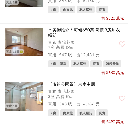
實用: 343 呎
@15,160 元
黃金, 5圖
2 房
向東北
私人屋苑
長實
售 $520 萬元
＊美聯推介＊可傾650萬 筍價 3房加衣
帽間
青衣 青怡花園
7座 高層 D室
黃金, 12圖
實用: 547 呎
@12,431 元
3 房 , 1 浴室
私人屋苑
長實
雅緻裝修
售 $680 萬元
【市鎮公園景】東南中層
青衣 青怡花園
3座 高層 E室
實用: 343 呎
@14,286 元
黃金, 5圖
2 房
向東北
私人屋苑
長實
售 $490 萬元