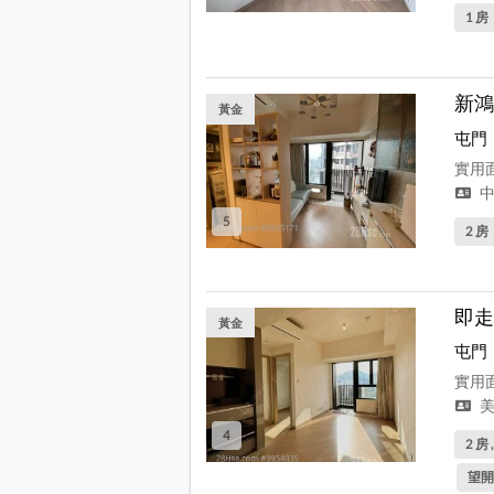
1 房
新鴻
黃金
屯門
實用面
中
5
2 房
即走
黃金
屯門
實用面
美
4
2 房 
望開