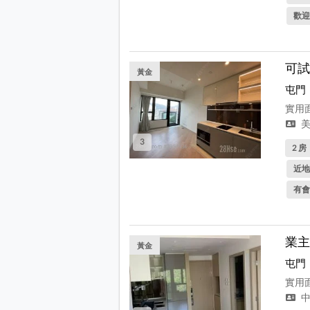
歡迎
可試
黃金
屯門
實用面
美
3
2 房
近地
有會
業主
黃金
屯門
實用面
中