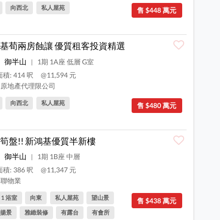
向西北
私人屋苑
售 $448 萬元
基荀兩房蝕讓 優質租客投資精選
御半山
1期 1A座 低層 G室
|
積: 414 呎
@11,594 元
原地產代理限公司
向西北
私人屋苑
售 $480 萬元
筍盤!! 新鴻基優質半新樓
御半山
1期 1B座 中層
|
積: 386 呎
@11,347 元
聯物業
, 1 浴室
向東
私人屋苑
望山景
售 $438 萬元
揚景
雅緻裝修
有露台
有會所