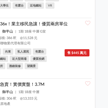
大學生
有露台
近地鐵站
VR
36x！業主移民急讓！優質兩房單位
御半山
1期 1B座 中層 G室
|
積: 386 呎
@11,528 元
聯物業代理有限公司
向東
私人屋苑
有露台
售 $445 萬元
鐵站
近大型商場
優質校網
所
雅緻裝修
望園景
急賣！實價實盤！3.7M
御半山
1期 1B座 中層
|
積: 306 呎
@13,333 元
原地產