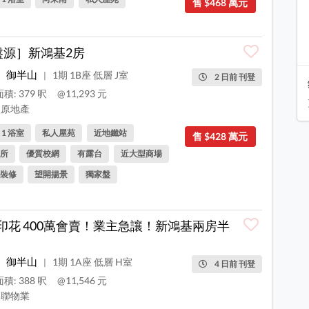
售 $468 萬元
盤源］新鴻基2房
御半山
1期 1B座 低層 J室
|
2 日前 刊登
積: 379 呎
@11,293 元
原地產
, 1 浴室
私人屋苑
近地鐵站
售 $428 萬元
所
優質校網
有露台
近大型商場
裝修
望開揚景
獨家盤
0印花 400萬會賣！業主急讓！新鴻基兩房半
御半山
1期 1A座 低層 H室
|
4 日前 刊登
積: 388 呎
@11,546 元
聯物業