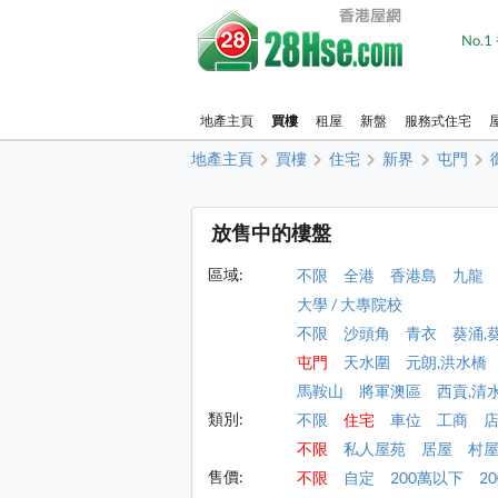
No.
地產主頁
買樓
租屋
新盤
服務式住宅
地產主頁
買樓
住宅
新界
屯門
放售中的樓盤
區域:
不限
全港
香港島
九龍
大學 / 大專院校
不限
沙頭角
青衣
葵涌,
屯門
天水圍
元朗,洪水橋
馬鞍山
將軍澳區
西貢,清
類別:
不限
住宅
車位
工商
不限
私人屋苑
居屋
村
售價:
不限
自定
200萬以下
2