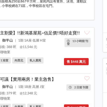
實用面積為250至867平方呎，屋苑內設有會所、泳池、運動設
，小學校網在71區，中學校區在屯門。
料
主割愛】!!新鴻基屋苑~估足價!!唔好走寶!!
御半山
1期 1A座 低層 H室
|
13 小時前 刊
登
積: 388 呎
@11,546 元
聯物業
, 1 浴室
向西北
私人屋苑
售 $448 萬元
可議【實用兩房！業主急售】
御半山
1期 1B座 高層 J室
|
2 日前 刊登
積: 379 呎
@12,348 元
聯物業
, 1 浴室
向東南
私人屋苑