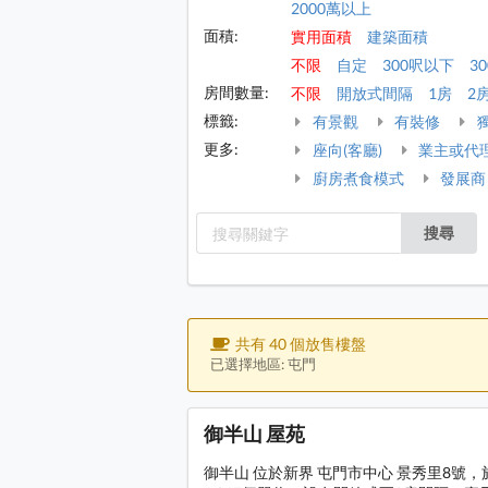
2000萬以上
面積:
實用面積
建築面積
不限
自定
300呎以下
30
房間數量:
不限
開放式間隔
1房
2
標籤:
有景觀
有裝修
更多:
座向(客廳)
業主或代
廚房煮食模式
發展商
搜尋
共有 40 個放售樓盤
已選擇地區: 屯門
御半山 屋苑
御半山 位於新界 屯門市中心 景秀里8號，