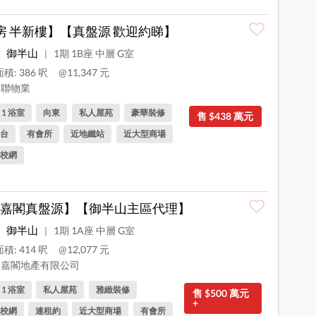
房 半新樓】【真盤源 歡迎約睇】
御半山
1期 1B座 中層 G室
|
積: 386 呎
@11,347 元
聯物業
, 1 浴室
向東
私人屋苑
豪華裝修
售 $438 萬元
台
有會所
近地鐵站
近大型商場
校網
嘉閣真盤源】【御半山主區代理】
御半山
1期 1A座 中層 G室
|
積: 414 呎
@12,077 元
嘉閣地產有限公司
, 1 浴室
私人屋苑
雅緻裝修
售 $500 萬元
+
校網
連租約
近大型商場
有會所