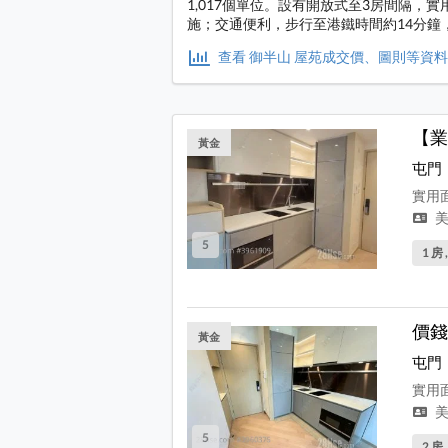
1,017個單位。設有開放式至3房間隔，
施；交通便利，步行至港鐵時間約14分鐘
查看 御半山 屋苑成交價、圖則等資
【業
黃金
屯門
實用面
美
5
1 房 
價錢
黃金
屯門
實用面
美
5
2 房 