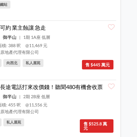
鐵站
可約 業主蝕讓 急走
御半山
1期 1A座 低層
|
積: 388 呎
@11,469 元
原地產代理有限公司
向西北
私人屋苑
售 $445 萬元
長途電話打來改價錢！聽聞480有機會收票
御半山
2期 2B座 低層
|
積: 455 呎
@11,556 元
原地產代理有限公司
私人屋苑
售 $525.8 萬
元