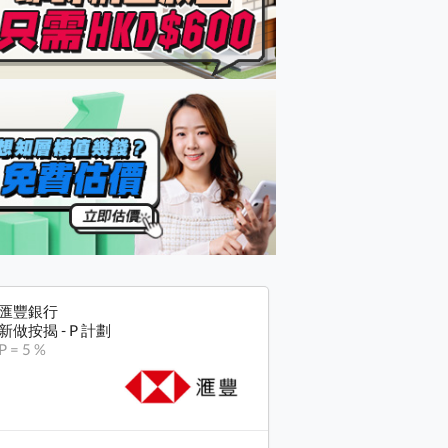
匯豐銀行
新做按揭 - P 計劃
P = 5 %