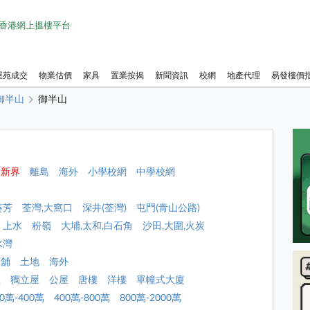
1 香港網上搵樓平台
屋苑成交
物業估價
家具
置業按揭
新聞資訊
校網
地產代理
易發樓價
御半山
御半山
新界
離島
海外
小學校網
中學校網
葵芳
荃灣,大窩口
深井(荃灣)
屯門(青山公路)
上水
粉嶺
大埔,太和,白石角
沙田,大圍,火炭
水灣
店舖
土地
海外
屋
獨立屋
公屋
唐樓
洋樓
單幢式大廈
00萬-400萬
400萬-800萬
800萬-2000萬