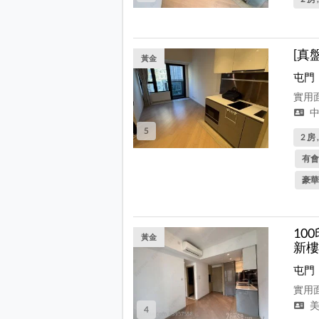
[真
黃金
屯門
實用面
中
5
2 房 
有會
豪華
10
黃金
新樓
屯門
實用面
美
4