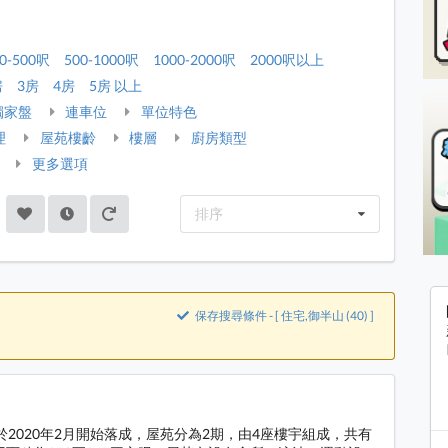
0-500呎
500-1000呎
1000-2000呎
2000呎以上
房
3房
4房
5房 以上
獨家盤
連車位
單位特色
理
屋苑樓齡
樓層
廚房類型
更多選項
排序
保存搜尋條件 - [ 住宅,御半山 (40) ]
於2020年2月開始落成，屋苑分為2期，由4座樓宇組成，共有