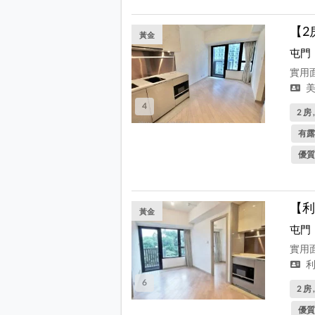
【2
黃金
屯門
實用面
美
4
2 房 
有露
優質
【利
黃金
屯門
實用面
利
6
2 房 
優質