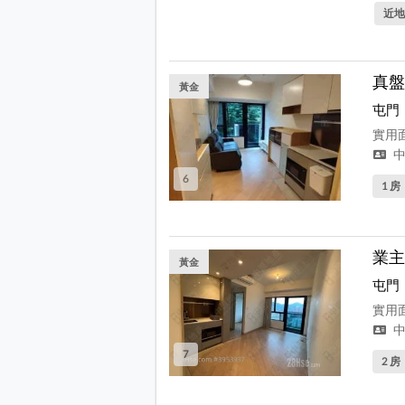
近地
真盤
黃金
屯門
實用面
中
6
1 房
業主
黃金
屯門
實用面
中
7
2 房